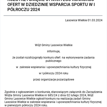
OFERT W DZIEDZINIE WSPARCIA SPORTU W I
Protokoły z posiedzeń sesji 2023
Wspólne posiedzenia Komisji Rady Gminy Lasowice Wielkie
Uchwały Rady Gminy 2009-2014
Informacje o finansach publicznych
Strategia rozwoju
Kogo dotyczy BIP?
MENU PRZEDMIOTOW
PÓŁROCZU 2024
Protokoły z posiedzeń sesji 2022
Doraźna komisji ds. wyboru ławników
Uchwały Rady Gminy do 2007
Opinie Regionalnej Izby Obrachunkowej
Regulamin organizacyjny
Co powinien zawierać BIP?
Instytucje Gminne
Lasowice Wielkie 01.03.2024
Protokoły z posiedzeń sesji 2021
Gospodarka przestrzenna
Podstawy prawne
JEDNOSTKI ORGANIZACYJNE
Zarządzenia Wójta
Protokoły z posiedzeń sesji 2020
Raport dostępności
Formularz oświadczenia BIP
Sołectwa
Zarządzenia Wójta 2024-2029
Podatki i opłaty
Ośrodek Pomocy Społecznej
Wójt Gminy Lasowice Wielkie
informuje,
Protokoły z posiedzeń sesji 2019
Zarządzenia Wójta 2018-2023
Formularze na podatki lokalne obowiązujące od 1 lipca 2019 r.
Preferencyjny zakup węgla
Zespół Szkolno-Przedszkolny w Chocianowicach
że został rozstrzygnięty konkurs ofert na wykonywanie zadania
publicznego
Protokoły z posiedzeń sesji 2018
w zakresie wspierania i upowszechniania kultury fizycznej
Zarządzenia Wójta Gminy w 2010 roku
Umorzenia
Oświadczenia majątkowe radnych i pracowników
Zespół Szkolno-Przedszkolny w Lasowicach Wielkich
w I półroczu 2024 roku
Protokoły z posiedzeń sesji 2017
Zarządzenia Wójta Gminy w 2011 r.
Podatki i opłaty lokalne
Obwieszczenia i ogłoszenia
Biblioteka Publiczna
przez organizacje pozarządowe
Protokoły z posiedzeń sesji 2017
Zarządzenia Wójta do 2007
Informacje publiczne archiwalne
Praca w Urzędzie
Zgodnie z ogłoszeniem o konkursie, stanowiącym załącznik do Zarządzenia
Wójta Gminy Lasowice Wielkie nr 685/24 z dnia 02 lutego 2024, Wójt
Gminy Lasowice Wielkie ogłosił konkurs na realizację zadań Gminy
Lasowice Wielkie w zakresie wspierania i upowszechniania kultury fizycznej
Protokoły z posiedzeń sesji 2016
Zarządzenia w 2008 roku
Informacje o środowisku
Ogłoszenia o naborze
Ochrona Środowiska
w pierwszym półroczu 2024 roku.