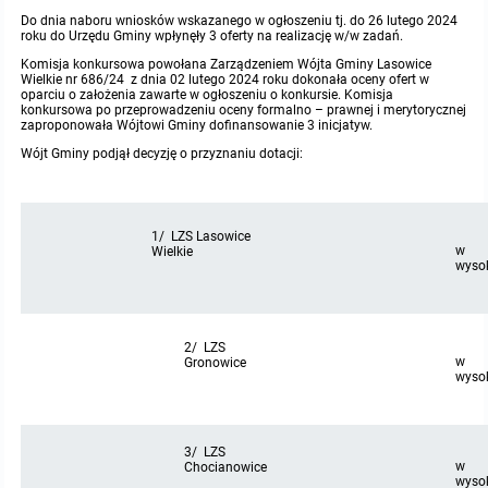
Do dnia naboru wniosków wskazanego w ogłoszeniu tj. do 26 lutego 2024
Protokoły z posiedzeń sesji 2015
roku do Urzędu Gminy wpłynęły 3 oferty na realizację w/w zadań.
Zarządzenia w 2009
Oświadczenia kandydata
Publicznie dostępny wykaz danych o środowisku
Kontrole
Komisja konkursowa powołana Zarządzeniem Wójta Gminy Lasowice
Wielkie nr 686/24 z dnia 02 lutego 2024 roku dokonała oceny ofert w
Protokoły z posiedzeń sesji 2014
Informacja o wynikach naboru
Rejestr działalności regulowanej
Przetargi
oparciu o założenia zawarte w ogłoszeniu o konkursie. Komisja
konkursowa po przeprowadzeniu oceny formalno – prawnej i merytorycznej
zaproponowała Wójtowi Gminy dofinansowanie 3 inicjatyw.
Protokoły z posiedzeń sesji 2013
Roczne sprawozdania z gospodarki odpadami
Platforma e-Zamówienia
Gminna Ewidencja Zabytków Gminy Lasowice Wielkie
Wójt Gminy podjął decyzję o przyznaniu dotacji:
Protokoły z posiedzeń sesji 2012
Analiza stanu gospodarki odpadami
Ogłoszenia dodatkowe
Planowanie i zagospodarowanie przestrzenne
1/ LZS Lasowice
w
Wielkie
Protokoły z posiedzeń sesji 2011
Okresowa ocena jakości wody
Odpowiedzi na zapytania
Studium uwarunkowań i kierunków zagospodarowania przestrzennego
Zaproszenia do składania ofert
wysok
Protokoły z posiedzeń sesji 2010
Sprawozdanie okresowe z realizacji programu ochrony powietrza
Informacja z otwarcia ofert
Miejscowe plany zagospodarowania przestrzennego
Archiwum BIP
Obowiązujące
2/ LZS
w
Dyżury Przewodniczącego Rady Gminy
Gronowice
Plan Postępowań
Plan ogólny gminy
OGŁOSZENIA
Taryfy dla zbiorowego zaopatrzenia w wodę i zbiorowego odprowadzania ściek
W trakcie opracowania
Obowiązujące
wysok
Informacje o wyborze ofert
Formularze dotyczące aktów planowania przestrzennego
Ochrona danych osobowych
W trakcie opracowania
Obowiązujący
3/ LZS
w
Chocianowice
Wnioski o sporządzenie lub zmianę planów ogólnych lub planów miejscowych
Raport o stanie gminy
W trakcie opracowania
wysok