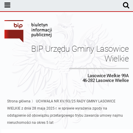
MENU PODMIOTOWE
Rada Gminy Lasowic Wielkich
Sesje Rady Gminy
Transmisja z obrad sesji Rady Gminy
BIP Urzędu Gminy Lasowice
Skład Rady Gminy
Protokoły Komisji
Wielkie
Interpelacje i Zapytania Radnych
Komisja Budżetu i Finansów
Kierownictwo Urzędu
Lasowice Wielkie 99A
46-282 Lasowice Wielkie
Komisje Rady Gminy i informacja o terminach zwołania komisji
Komisja Oświatowa
Wójt
Uchwały Rady Gminy Lasowice Wielkie
Protokoły z posiedzeń sesji 2026
Komisja Komunalno Rolna
Referaty i stanowiska
Uchwały Rady Gminy 2024-2029
BUDŻET
Strona główna
〉
UCHWAŁA NR XV/93/25 RADY GMINY LASOWICE
WIELKIE z dnia 28 maja 2025 r. w sprawie wyrażenia zgody na
Protokoły z posiedzeń sesji 2025
Komisja Rewizyjna
Uchwały Rady Gminy 2018-2023
Sprawozdania budżetowe
Urząd Gminy
odstąpienie od obowiązku przetargowego trybu zawarcia umowy najmu
nieruchomości na okres 5 lat
Protokoły z posiedzeń sesji 2024
Komisja skarg, wniosków i petycji
Uchwały Rady Gminy 2014-2018
Sprawozdania Finansowe
Statut gminy
Informacje ogólne