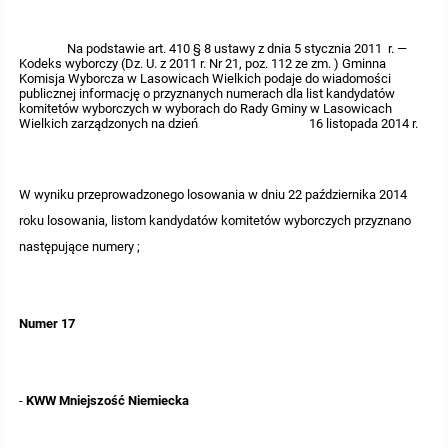
Protokoły z posiedzeń sesji 2015
Zarządzenia w 2009
Oświadczenia kandydata
Publicznie dostępny wykaz danych o środowisku
Kontrole
Na podstawie art. 410 § 8 ustawy z dnia 5 stycznia 2011 r. —
Kodeks wyborczy (Dz. U. z 2011 r. Nr 21, poz. 112 ze zm. ) Gminna
Komisja Wyborcza w Lasowicach Wielkich podaje do wiadomości
Protokoły z posiedzeń sesji 2014
Informacja o wynikach naboru
Rejestr działalności regulowanej
Przetargi
publicznej informację o przyznanych numerach dla list kandydatów
komitetów wyborczych w wyborach do Rady Gminy w Lasowicach
Wielkich zarządzonych na dzień 16 listopada 2014 r.
Protokoły z posiedzeń sesji 2013
Roczne sprawozdania z gospodarki odpadami
Platforma e-Zamówienia
Gminna Ewidencja Zabytków Gminy Lasowice Wielkie
Protokoły z posiedzeń sesji 2012
Analiza stanu gospodarki odpadami
Ogłoszenia dodatkowe
Planowanie i zagospodarowanie przestrzenne
W wyniku przeprowadzonego losowania w dniu 22 października 2014
roku losowania, listom kandydatów komitetów wyborczych przyznano
Protokoły z posiedzeń sesji 2011
Okresowa ocena jakości wody
Odpowiedzi na zapytania
Studium uwarunkowań i kierunków zagospodarowania przestrzennego
Zaproszenia do składania ofert
następujące numery ;
Protokoły z posiedzeń sesji 2010
Sprawozdanie okresowe z realizacji programu ochrony powietrza
Informacja z otwarcia ofert
Miejscowe plany zagospodarowania przestrzennego
Archiwum BIP
Obowiązujące
Numer 17
Dyżury Przewodniczącego Rady Gminy
Plan Postępowań
Plan ogólny gminy
OGŁOSZENIA
Taryfy dla zbiorowego zaopatrzenia w wodę i zbiorowego odprowadzania
W trakcie opracowania
Obowiązujące
ścieków dla Gminy Lasowice Wielkie
Informacje o wyborze ofert
Formularze dotyczące aktów planowania przestrzennego
W trakcie opracowania
Obowiązujący
Ochrona danych osobowych
-
KWW Mniejszość Niemiecka
Wnioski o sporządzenie lub zmianę planów ogólnych lub planów
W trakcie opracowania