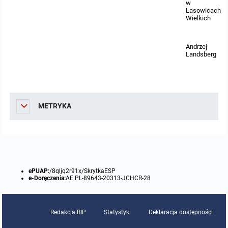
w
Lasowicach
Wielkich
Andrzej
Landsberg
METRYKA
ePUAP:
/8qljq2r91x/SkrytkaESP
e-Doręczenia:
AE:PL-89643-20313-JCHCR-28
Redakcja BIP
Statystyki
Deklaracja dostępności