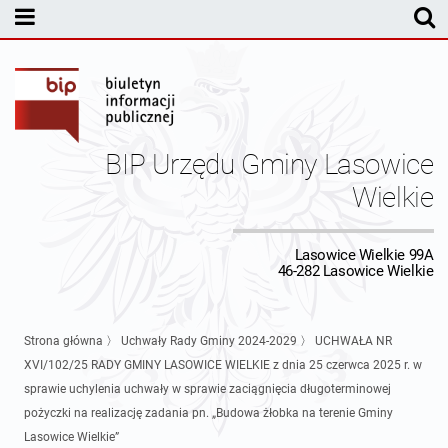
MENU PODMIOTOWE
Rada Gminy Lasowic Wielkich
Sesje Rady Gminy
Transmisja z obrad sesji Rady Gminy
BIP Urzędu Gminy Lasowice
Skład Rady Gminy
Protokoły Komisji
Wielkie
Interpelacje i Zapytania Radnych
Komisja Budżetu i Finansów
Kierownictwo Urzędu
Lasowice Wielkie 99A
46-282 Lasowice Wielkie
Komisje Rady Gminy i informacja o terminach zwołania komisji
Komisja Oświatowa
Wójt
Uchwały Rady Gminy Lasowice Wielkie
Protokoły z posiedzeń sesji 2026
Komisja Komunalno Rolna
Referaty i stanowiska
Uchwały Rady Gminy 2024-2029
BUDŻET
Strona główna
〉
Uchwały Rady Gminy 2024-2029
〉
UCHWAŁA NR
XVI/102/25 RADY GMINY LASOWICE WIELKIE z dnia 25 czerwca 2025 r. w
Protokoły z posiedzeń sesji 2025
Komisja Rewizyjna
Uchwały Rady Gminy 2018-2023
Sprawozdania budżetowe
Urząd Gminy
sprawie uchylenia uchwały w sprawie zaciągnięcia długoterminowej
pożyczki na realizację zadania pn. „Budowa żłobka na terenie Gminy
Protokoły z posiedzeń sesji 2024
Komisja skarg, wniosków i petycji
Uchwały Rady Gminy 2014-2018
Sprawozdania Finansowe
Statut gminy
Informacje ogólne
Lasowice Wielkie”