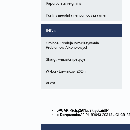
Raport o stanie gminy
W trakcie opracowania
Wnioski o sporządzenie lub zmianę planów
ogólnych lub planów miejscowych
Punkty nieodpłatnej pomocy prawnej
Zbiory danych przestrzennych
INNE
Analizy zmian w zagospodarowaniu
przestrzennym
Gminna Komisja Rozwiązywania
Problemów Alkoholowych
Skargi, wnioski i petycje
Wybory Ławników 2024r.
Audyt
ePUAP:
/8qljq2r91x/SkrytkaESP
e-Doręczenia:
AE:PL-89643-20313-JCHCR-2