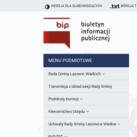
WERSJA DLA SŁABOWIDZĄCYCH
WERSJA 
MENU PODMIOTOWE
Rada Gminy Lasowic Wielkich
Sesje Rady Gminy
Transmisja z obrad sesji Rady Gminy
Skład Rady Gminy
Protokoły Komisji
Interpelacje i Zapytania Radnych
Komisja Budżetu i Finansów
Kierownictwo Urzędu
Komisje Rady Gminy i informacja o
Komisja Oświatowa
Wójt
Uchwały Rady Gminy Lasowice Wielkie
terminach zwołania komisji
Komisja Komunalno Rolna
Referaty i stanowiska
Uchwały Rady Gminy 2024-2029
BUDŻET