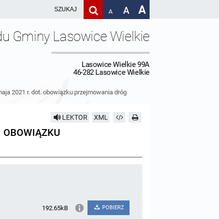
A
A
A
du Gminy Lasowice Wielkie
Lasowice Wielkie 99A
46-282 Lasowice Wielkie
 maja 2021 r. dot. obowiązku przejmowania dróg
LEKTOR
XML
T. OBOWIĄZKU
192.65kB
POBIERZ