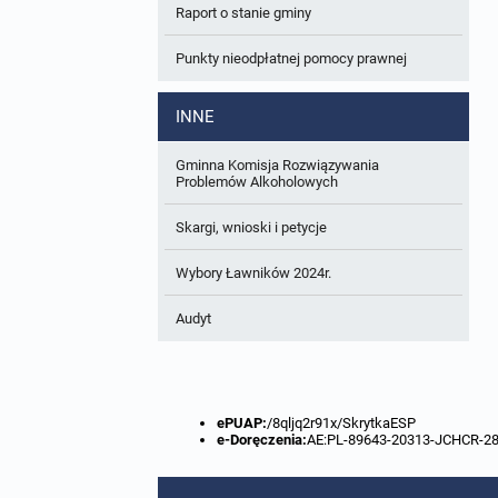
Raport o stanie gminy
W trakcie opracowania
Wnioski o sporządzenie lub zmianę planów
ogólnych lub planów miejscowych
Punkty nieodpłatnej pomocy prawnej
Zbiory danych przestrzennych
INNE
Analizy zmian w zagospodarowaniu
przestrzennym
Gminna Komisja Rozwiązywania
Problemów Alkoholowych
Skargi, wnioski i petycje
Wybory Ławników 2024r.
Audyt
ePUAP:
/8qljq2r91x/SkrytkaESP
e-Doręczenia:
AE:PL-89643-20313-JCHCR-2