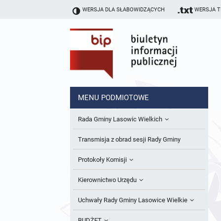
WERSJA DLA SŁABOWIDZĄCYCH
WERSJA 
MENU PODMIOTOWE
Rada Gminy Lasowic Wielkich
Sesje Rady Gminy
Transmisja z obrad sesji Rady Gminy
Skład Rady Gminy
Protokoły Komisji
Interpelacje i Zapytania Radnych
Komisja Budżetu i Finansów
Kierownictwo Urzędu
Komisje Rady Gminy i informacja o
Komisja Oświatowa
Wójt
Uchwały Rady Gminy Lasowice Wielkie
terminach zwołania komisji
Komisja Komunalno Rolna
Referaty i stanowiska
Uchwały Rady Gminy 2024-2029
BUDŻET