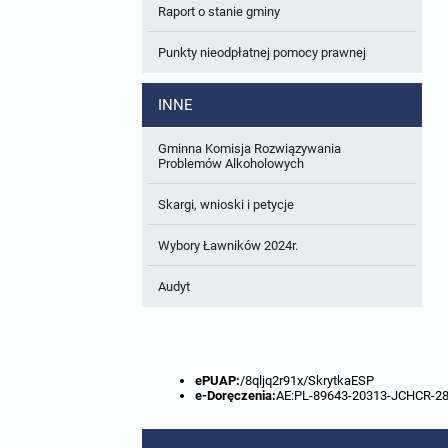
Raport o stanie gminy
W trakcie opracowania
Wnioski o sporządzenie lub zmianę planów
ogólnych lub planów miejscowych
Punkty nieodpłatnej pomocy prawnej
Zbiory danych przestrzennych
INNE
Analizy zmian w zagospodarowaniu
przestrzennym
Gminna Komisja Rozwiązywania
Problemów Alkoholowych
Skargi, wnioski i petycje
Wybory Ławników 2024r.
Audyt
ePUAP:
/8qljq2r91x/SkrytkaESP
e-Doręczenia:
AE:PL-89643-20313-JCHCR-2