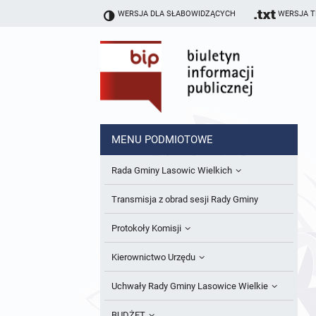
WERSJA DLA SŁABOWIDZĄCYCH
WERSJA 
MENU PODMIOTOWE
Rada Gminy Lasowic Wielkich
Sesje Rady Gminy
Transmisja z obrad sesji Rady Gminy
Skład Rady Gminy
Protokoły Komisji
Interpelacje i Zapytania Radnych
Komisja Budżetu i Finansów
Kierownictwo Urzędu
Komisje Rady Gminy i informacja o
Komisja Oświatowa
Wójt
Uchwały Rady Gminy Lasowice Wielkie
terminach zwołania komisji
Komisja Komunalno Rolna
Referaty i stanowiska
Uchwały Rady Gminy 2024-2029
BUDŻET