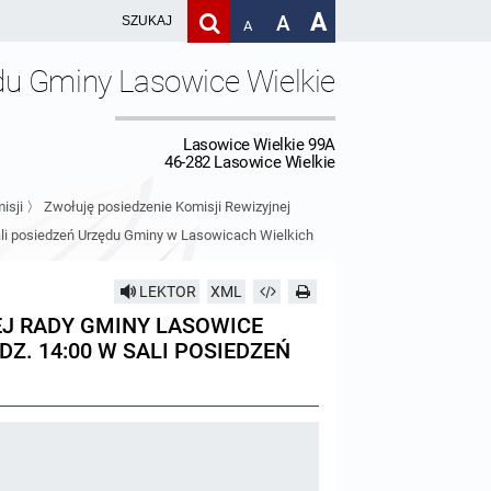
A
A
A
du Gminy Lasowice Wielkie
Lasowice Wielkie 99A
46-282 Lasowice Wielkie
isji
〉
Zwołuję posiedzenie Komisji Rewizyjnej
sali posiedzeń Urzędu Gminy w Lasowicach Wielkich
LEKTOR
XML
EJ RADY GMINY LASOWICE
ODZ. 14:00 W SALI POSIEDZEŃ