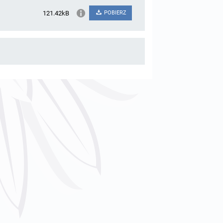
121.42kB
POBIERZ