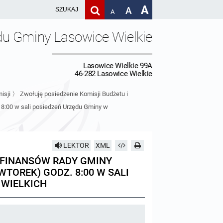
A
A
A
du Gminy Lasowice Wielkie
Lasowice Wielkie 99A
46-282 Lasowice Wielkie
isji
〉
Zwołuję posiedzenie Komisji Budżetu i
 8:00 w sali posiedzeń Urzędu Gminy w
LEKTOR
XML
I FINANSÓW RADY GMINY
(WTOREK) GODZ. 8:00 W SALI
 WIELKICH