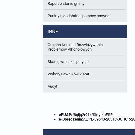
Raport o stanie gminy
W trakcie opracowania
Wnioski o sporządzenie lub zmianę planów
ogólnych lub planów miejscowych
Punkty nieodpłatnej pomocy prawnej
Zbiory danych przestrzennych
INNE
Analizy zmian w zagospodarowaniu
przestrzennym
Gminna Komisja Rozwiązywania
Problemów Alkoholowych
Skargi, wnioski i petycje
Wybory Ławników 2024r.
Audyt
ePUAP:
/8qljq2r91x/SkrytkaESP
e-Doręczenia:
AE:PL-89643-20313-JCHCR-2