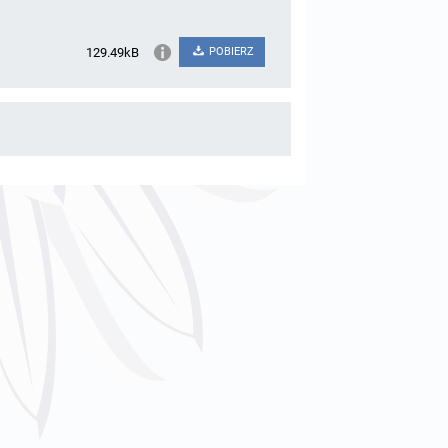
129.49kB
POBIERZ