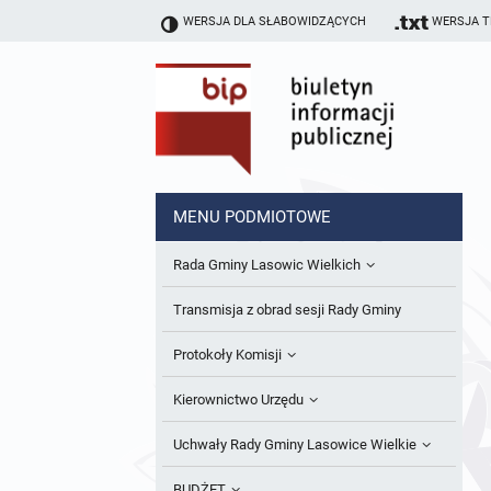
WERSJA DLA SŁABOWIDZĄCYCH
WERSJA 
MENU PODMIOTOWE
Rada Gminy Lasowic Wielkich
Sesje Rady Gminy
Transmisja z obrad sesji Rady Gminy
Skład Rady Gminy
Protokoły Komisji
Interpelacje i Zapytania Radnych
Komisja Budżetu i Finansów
Kierownictwo Urzędu
Komisje Rady Gminy i informacja o
Komisja Oświatowa
Wójt
Uchwały Rady Gminy Lasowice Wielkie
terminach zwołania komisji
Komisja Komunalno Rolna
Referaty i stanowiska
Uchwały Rady Gminy 2024-2029
BUDŻET