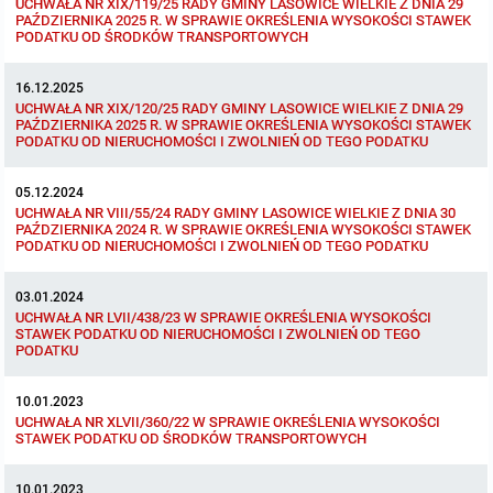
UCHWAŁA NR XIX/119/25 RADY GMINY LASOWICE WIELKIE Z DNIA 29
PAŹDZIERNIKA 2025 R. W SPRAWIE OKREŚLENIA WYSOKOŚCI STAWEK
Protokoły z posiedzeń sesji 2023
Wspólne posiedzenia Komisji Rady Gminy Lasowice Wielkie
Uchwały Rady Gminy 2009-2014
Informacje o finansach publicznych
Strategia rozwoju
Kogo dotyczy BIP?
MENU PRZEDMIOTOWE
PODATKU OD ŚRODKÓW TRANSPORTOWYCH
16.12.2025
Protokoły z posiedzeń sesji 2022
Doraźna komisji ds. wyboru ławników
Uchwały Rady Gminy do 2007
Opinie Regionalnej Izby Obrachunkowej
Regulamin organizacyjny
Co powinien zawierać BIP?
Instytucje Gminne
UCHWAŁA NR XIX/120/25 RADY GMINY LASOWICE WIELKIE Z DNIA 29
PAŹDZIERNIKA 2025 R. W SPRAWIE OKREŚLENIA WYSOKOŚCI STAWEK
PODATKU OD NIERUCHOMOŚCI I ZWOLNIEŃ OD TEGO PODATKU
Protokoły z posiedzeń sesji 2021
Gospodarka przestrzenna
Podstawy prawne
JEDNOSTKI ORGANIZACYJNE
Zarządzenia Wójta
05.12.2024
Protokoły z posiedzeń sesji 2020
Raport dostępności
Formularz oświadczenia BIP
Sołectwa
Zarządzenia Wójta 2024-2029
Podatki i opłaty
Ośrodek Pomocy Społecznej
UCHWAŁA NR VIII/55/24 RADY GMINY LASOWICE WIELKIE Z DNIA 30
PAŹDZIERNIKA 2024 R. W SPRAWIE OKREŚLENIA WYSOKOŚCI STAWEK
PODATKU OD NIERUCHOMOŚCI I ZWOLNIEŃ OD TEGO PODATKU
Protokoły z posiedzeń sesji 2019
Zarządzenia Wójta 2018-2023
Formularze na podatki lokalne obowiązujące od 1 lipca 2019 r.
Zespół Szkolno-Przedszkolny w Chocianowicach
03.01.2024
Protokoły z posiedzeń sesji 2018
Zarządzenia Wójta Gminy w 2010 roku
Umorzenia
Zespół Szkolno-Przedszkolny w Lasowicach Wielkich
UCHWAŁA NR LVII/438/23 W SPRAWIE OKREŚLENIA WYSOKOŚCI
STAWEK PODATKU OD NIERUCHOMOŚCI I ZWOLNIEŃ OD TEGO
PODATKU
Protokoły z posiedzeń sesji 2017
Zarządzenia Wójta Gminy w 2011 r.
Podatki i opłaty lokalne
Biblioteka Publiczna
10.01.2023
Protokoły z posiedzeń sesji 2017
UCHWAŁA NR XLVII/360/22 W SPRAWIE OKREŚLENIA WYSOKOŚCI
Zarządzenia Wójta do 2007
Preferencyjny zakup węgla
STAWEK PODATKU OD ŚRODKÓW TRANSPORTOWYCH
Protokoły z posiedzeń sesji 2016
Zarządzenia w 2008 roku
Oświadczenia majątkowe radnych i pracowników
10.01.2023