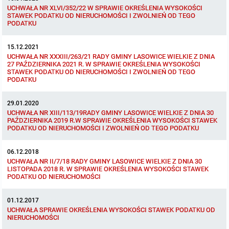
UCHWAŁA NR XLVI/352/22 W SPRAWIE OKREŚLENIA WYSOKOŚCI
STAWEK PODATKU OD NIERUCHOMOŚCI I ZWOLNIEŃ OD TEGO
Protokoły z posiedzeń sesji 2015
Zarządzenia w 2009
Obwieszczenia i ogłoszenia
PODATKU
Protokoły z posiedzeń sesji 2014
15.12.2021
Informacje publiczne archiwalne
Praca w Urzędzie
UCHWAŁA NR XXXIII/263/21 RADY GMINY LASOWICE WIELKIE Z DNIA
27 PAŹDZIERNIKA 2021 R. W SPRAWIE OKREŚLENIA WYSOKOŚCI
Protokoły z posiedzeń sesji 2013
STAWEK PODATKU OD NIERUCHOMOŚCI I ZWOLNIEŃ OD TEGO
Informacje o środowisku
Ogłoszenia o naborze
Ochrona Środowiska
PODATKU
Protokoły z posiedzeń sesji 2012
Oświadczenia kandydata
Publicznie dostępny wykaz danych o środowisku
Kontrole
29.01.2020
UCHWAŁA NR XIII/113/19RADY GMINY LASOWICE WIELKIE Z DNIA 30
Protokoły z posiedzeń sesji 2011
PAŹDZIERNIKA 2019 R.W SPRAWIE OKREŚLENIA WYSOKOŚCI STAWEK
Informacja o wynikach naboru
Rejestr działalności regulowanej
Przetargi
PODATKU OD NIERUCHOMOŚCI I ZWOLNIEŃ OD TEGO PODATKU
Protokoły z posiedzeń sesji 2010
Roczne sprawozdania z gospodarki odpadami
Platforma e-Zamówienia
Gminna Ewidencja Zabytków Gminy Lasowice Wielkie
06.12.2018
UCHWAŁA NR II/7/18 RADY GMINY LASOWICE WIELKIE Z DNIA 30
LISTOPADA 2018 R. W SPRAWIE OKREŚLENIA WYSOKOŚCI STAWEK
Dyżury Przewodniczącego Rady Gminy
Analiza stanu gospodarki odpadami
Ogłoszenia dodatkowe
Planowanie i zagospodarowanie przestrzenne
PODATKU OD NIERUCHOMOŚCI
01.12.2017
Okresowa ocena jakości wody
Odpowiedzi na zapytania
Studium uwarunkowań i kierunków zagospodarowania przestrzennego
Zaproszenia do składania ofert
UCHWAŁA SPRAWIE OKREŚLENIA WYSOKOŚCI STAWEK PODATKU OD
NIERUCHOMOŚCI
Sprawozdanie okresowe z realizacji programu ochrony powietrza
Informacja z otwarcia ofert
Miejscowe plany zagospodarowania przestrzennego
Archiwum BIP
Obowiązujące