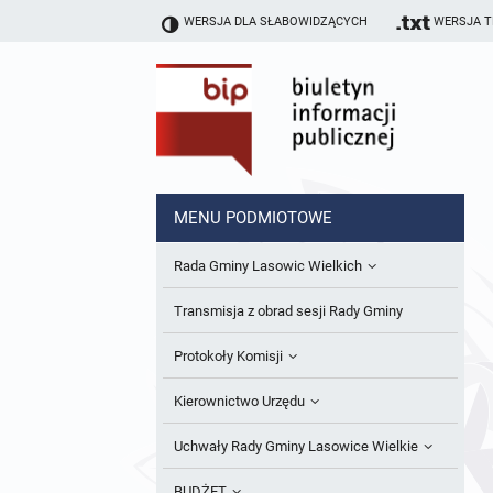
WERSJA DLA SŁABOWIDZĄCYCH
WERSJA 
MENU PODMIOTOWE
Rada Gminy Lasowic Wielkich
Sesje Rady Gminy
Transmisja z obrad sesji Rady Gminy
Skład Rady Gminy
Protokoły Komisji
Interpelacje i Zapytania Radnych
Komisja Budżetu i Finansów
Kierownictwo Urzędu
Komisje Rady Gminy i informacja o
Komisja Oświatowa
Wójt
Uchwały Rady Gminy Lasowice Wielkie
terminach zwołania komisji
Komisja Komunalno Rolna
Referaty i stanowiska
Uchwały Rady Gminy 2024-2029
BUDŻET