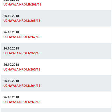
miejscowych
Raport o stanie gminy
UCHWAŁA NR XLII/269/18
Zbiory danych przestrzennych
Punkty nieodpłatnej pomocy prawnej
26.10.2018
UCHWAŁA NR XLI/268/18
Analizy zmian w zagospodarowaniu przestrzennym
INNE
26.10.2018
UCHWAŁA NR XLI/267/18
Gminna Komisja Rozwiązywania Problemów Alkoholowych
26.10.2018
Skargi, wnioski i petycje
UCHWAŁA NR XLI/266/18
Wybory Ławników 2024r.
26.10.2018
UCHWAŁA NR XLI/265/18
Audyt
26.10.2018
UCHWAŁA NR XLI/264/18
26.10.2018
UCHWAŁA NR XLI/263/18