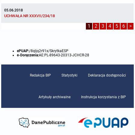
05.06.2018
UCHWAŁA NR XXXVII/234/18
1
2
3
4
5
6
>
ePUAP:
/8qljq2r91x/SkrytkaESP
e-Doręczenia:
AE:PL-89643-20313-JCHCR-28
Redakcja BIP
Statystyki
Deklaracja dostępności
Artykuły archiwalne
Instrukcja korzystania z BIP