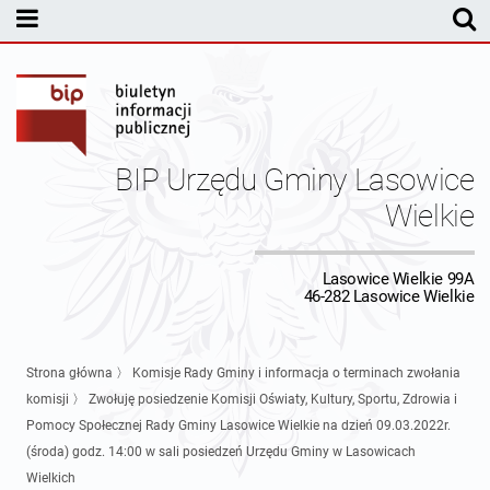
MENU PODMIOTOWE
Rada Gminy Lasowic Wielkich
Sesje Rady Gminy
Transmisja z obrad sesji Rady Gminy
BIP Urzędu Gminy Lasowice
Skład Rady Gminy
Protokoły Komisji
Wielkie
Interpelacje i Zapytania Radnych
Komisja Budżetu i Finansów
Kierownictwo Urzędu
Lasowice Wielkie 99A
46-282 Lasowice Wielkie
Komisje Rady Gminy i informacja o terminach zwołania komisji
Komisja Oświatowa
Wójt
Uchwały Rady Gminy Lasowice Wielkie
Protokoły z posiedzeń sesji 2026
Komisja Komunalno Rolna
Referaty i stanowiska
Uchwały Rady Gminy 2024-2029
BUDŻET
Strona główna
〉
Komisje Rady Gminy i informacja o terminach zwołania
komisji
〉
Zwołuję posiedzenie Komisji Oświaty, Kultury, Sportu, Zdrowia i
Protokoły z posiedzeń sesji 2025
Komisja Rewizyjna
Uchwały Rady Gminy 2018-2023
Sprawozdania budżetowe
Urząd Gminy
Pomocy Społecznej Rady Gminy Lasowice Wielkie na dzień 09.03.2022r.
(środa) godz. 14:00 w sali posiedzeń Urzędu Gminy w Lasowicach
Protokoły z posiedzeń sesji 2024
Komisja skarg, wniosków i petycji
Uchwały Rady Gminy 2014-2018
Sprawozdania Finansowe
Statut gminy
Informacje ogólne
Wielkich