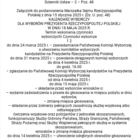
Dziennik Ustaw – 2 – Poz. 48
Protokoły z posiedzeń sesji 2015
Zarządzenia w 2009
Oświadczenia kandydata
Publicznie dostępny wykaz danych o środowisku
Kontrole
Załącznik do postanowienia Marszałka Sejmu Rzeczypospolitej
Polskiej z dnia 15 stycznia 2025 r. (Dz. U. poz. 48)
KALENDARZ WYBORCZY
DLA WYBORÓW PREZYDENTA RZECZYPOSPOLITEJ POLSKIEJ
Protokoły z posiedzeń sesji 2014
Informacja o wynikach naboru
Rejestr działalności regulowanej
Przetargi
W DNIU 18 MAJA 2025 R.
Termin wykonania czynności
wyborczychi Czynności wyborcze
Protokoły z posiedzeń sesji 2013
1 2
Roczne sprawozdania z gospodarki odpadami
Platforma e-Zamówienia
Gminna Ewidencja Zabytków Gminy Lasowice Wielkie
do dnia 24 marca 2025 r. – zawiadamianie Państwowej Komisji Wyborczej
o utworzeniu komitetów wyborczych
kandydatów na Prezydenta Rzeczypospolitej Polskiej
Protokoły z posiedzeń sesji 2012
Analiza stanu gospodarki odpadami
Ogłoszenia dodatkowe
Planowanie i zagospodarowanie przestrzenne
do dnia 31 marca 2025 r. – powołanie okręgowych komisji wyborczych
do dnia 4 kwietnia 2025 r.
do godz. 16.00
– zgłaszanie do Państwowej Komisji Wyborczej kandydatów na Prezydenta
Protokoły z posiedzeń sesji 2011
Okresowa ocena jakości wody
Odpowiedzi na zapytania
Studium uwarunkowań i kierunków zagospodarowania przestrzennego
Zaproszenia do składania ofert
Rzeczypospolitej Polskiej
od dnia 4 kwietnia 2025 r.
do dnia 15 maja 2025 r.
Protokoły z posiedzeń sesji 2010
Sprawozdanie okresowe z realizacji programu ochrony powietrza
Informacja z otwarcia ofert
Miejscowe plany zagospodarowania przestrzennego
Archiwum BIP
Obowiązujące
– składanie przez wyborców wniosków o:
– wydanie zaświadczenia o prawie do głosowania w miejscu pobytu w dniu
wyborów,
– zmianę miejsca głosowania,
Dyżury Przewodniczącego Rady Gminy
Plan Postępowań
Plan ogólny gminy
OGŁOSZENIA
Taryfy dla zbiorowego zaopatrzenia w wodę i zbiorowego odprowadzania
W trakcie opracowania
Obowiązujące
– składanie przez żołnierzy pełniących zasadniczą służbę wojskową albo
ścieków dla Gminy Lasowice Wielkie
odbywających
ćwiczenia wojskowe oraz policjantów z jednostek skoszarowanych,
Informacje o wyborze ofert
Formularze dotyczące aktów planowania przestrzennego
funkcjonariuszy Służby Ochrony Państwa, Straży Granicznej, Państwowej
W trakcie opracowania
Obowiązujący
Ochrona danych osobowych
Straży Pożarnej oraz Służby Więziennej pełniących służbę w systemie
skoszarowanym,
wniosków o zmianę miejsca głosowania
Wnioski o sporządzenie lub zmianę planów ogólnych lub planów
W trakcie opracowania
do dnia 14 kwietnia 2025 r. – utworzenie odrębnych obwodów głosowania