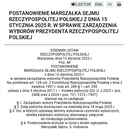
LEKTOR
XML
Protokoły z posiedzeń sesji 2023
Wspólne posiedzenia Komisji Rady Gminy Lasowice Wielkie
Uchwały Rady Gminy 2009-2014
Informacje o finansach publicznych
Strategia rozwoju
Kogo dotyczy BIP?
MENU PRZEDMIOTOWE
POSTANOWIENIE MARSZAŁKA SEJMU
RZECZYPOSPOLITEJ POLSKIEJ Z DNIA 15
Protokoły z posiedzeń sesji 2022
Doraźna komisji ds. wyboru ławników
Uchwały Rady Gminy do 2007
Opinie Regionalnej Izby Obrachunkowej
Regulamin organizacyjny
Co powinien zawierać BIP?
Instytucje Gminne
STYCZNIA 2025 R. W SPRAWIE ZARZĄDZENIA
WYBORÓW PREZYDENTA RZECZYPOSPOLITEJ
POLSKIEJ
Protokoły z posiedzeń sesji 2021
Gospodarka przestrzenna
Podstawy prawne
JEDNOSTKI ORGANIZACYJNE
Zarządzenia Wójta
DZIENNIK USTAW
Protokoły z posiedzeń sesji 2020
Raport dostępności
Formularz oświadczenia BIP
Sołectwa
Zarządzenia Wójta 2024-2029
Podatki i opłaty
Ośrodek Pomocy Społecznej
RZECZYPOSPOLITEJ POLSKIEJ
Warszawa, dnia 15 stycznia 2025 r.
Poz. 48
Protokoły z posiedzeń sesji 2019
POSTANOWIENIE
Zarządzenia Wójta 2018-2023
Formularze na podatki lokalne obowiązujące od 1 lipca 2019 r.
Preferencyjny zakup węgla
Zespół Szkolno-Przedszkolny w Chocianowicach
MARSZAŁKA SEJMU RZECZYPOSPOLITEJ POLSKIEJ
z dnia 15 stycznia 2025 r.
w sprawie zarządzenia wyborów Prezydenta Rzeczypospolitej Polskiej
Protokoły z posiedzeń sesji 2018
Zarządzenia Wójta Gminy w 2010 roku
Umorzenia
Oświadczenia majątkowe radnych i pracowników
Zespół Szkolno-Przedszkolny w Lasowicach Wielkich
Na podstawie art. 128 ust. 2 Konstytucji Rzeczypospolitej Polskiej z dnia 2
kwietnia 1997 r. oraz art. 289 § 1 i art. 290
ustawy z dnia 5 stycznia 2011 r. – Kodeks wyborczy (Dz. U. z 2023 r. poz.
2408 oraz z 2024 r. poz. 721, 1572 i 1907)
Protokoły z posiedzeń sesji 2017
Zarządzenia Wójta Gminy w 2011 r.
Podatki i opłaty lokalne
Obwieszczenia i ogłoszenia
Biblioteka Publiczna
stanowi się, co następuje:
§ 1. Zarządzam wybory Prezydenta Rzeczypospolitej Polskiej.
§ 2. Datę wyborów wyznaczam na niedzielę dnia 18 maja 2025 r.
Protokoły z posiedzeń sesji 2017
Zarządzenia Wójta do 2007
Informacje publiczne archiwalne
Praca w Urzędzie
§ 3. Dni, w których upływają terminy wykonania czynności wyborczych,
określa kalendarz wyborczy, stanowiący załącznik
do niniejszego postanowienia.
§ 4. Postanowienie wchodzi w życie z dniem ogłoszenia.
Protokoły z posiedzeń sesji 2016
Zarządzenia w 2008 roku
Informacje o środowisku
Ogłoszenia o naborze
Ochrona Środowiska
Marszałek Sejmu: S. Hołownia