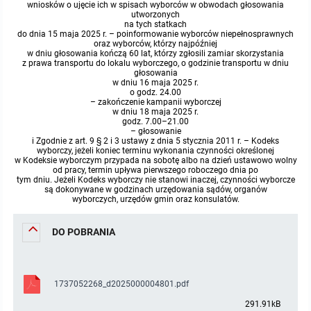
wniosków o ujęcie ich w spisach wyborców w obwodach głosowania
utworzonych
na tych statkach
do dnia 15 maja 2025 r. – poinformowanie wyborców niepełnosprawnych
oraz wyborców, którzy najpóźniej
w dniu głosowania kończą 60 lat, którzy zgłosili zamiar skorzystania
z prawa transportu do lokalu wyborczego, o godzinie transportu w dniu
głosowania
w dniu 16 maja 2025 r.
o godz. 24.00
– zakończenie kampanii wyborczej
w dniu 18 maja 2025 r.
godz. 7.00–21.00
– głosowanie
i Zgodnie z art. 9 § 2 i 3 ustawy z dnia 5 stycznia 2011 r. – Kodeks
wyborczy, jeżeli koniec terminu wykonania czynności określonej
w Kodeksie wyborczym przypada na sobotę albo na dzień ustawowo wolny
od pracy, termin upływa pierwszego roboczego dnia po
tym dniu. Jeżeli Kodeks wyborczy nie stanowi inaczej, czynności wyborcze
są dokonywane w godzinach urzędowania sądów, organów
wyborczych, urzędów gmin oraz konsulatów.
DO POBRANIA
1737052268_d2025000004801.pdf
291.91kB