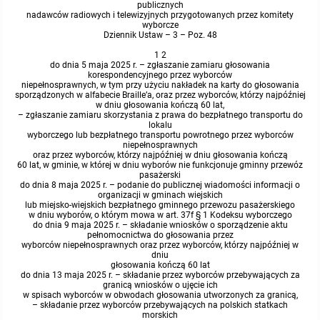
publicznych
nadawców radiowych i telewizyjnych przygotowanych przez komitety
wyborcze
Dziennik Ustaw – 3 – Poz. 48
1 2
do dnia 5 maja 2025 r. – zgłaszanie zamiaru głosowania
korespondencyjnego przez wyborców
niepełnosprawnych, w tym przy użyciu nakładek na karty do głosowania
sporządzonych w alfabecie Braille’a, oraz przez wyborców, którzy najpóźniej
w dniu głosowania kończą 60 lat,
– zgłaszanie zamiaru skorzystania z prawa do bezpłatnego transportu do
lokalu
wyborczego lub bezpłatnego transportu powrotnego przez wyborców
niepełnosprawnych
oraz przez wyborców, którzy najpóźniej w dniu głosowania kończą
60 lat, w gminie, w której w dniu wyborów nie funkcjonuje gminny przewóz
pasażerski
do dnia 8 maja 2025 r. – podanie do publicznej wiadomości informacji o
organizacji w gminach wiejskich
lub miejsko-wiejskich bezpłatnego gminnego przewozu pasażerskiego
w dniu wyborów, o którym mowa w art. 37f § 1 Kodeksu wyborczego
do dnia 9 maja 2025 r. – składanie wniosków o sporządzenie aktu
pełnomocnictwa do głosowania przez
wyborców niepełnosprawnych oraz przez wyborców, którzy najpóźniej w
dniu
głosowania kończą 60 lat
do dnia 13 maja 2025 r. – składanie przez wyborców przebywających za
granicą wniosków o ujęcie ich
w spisach wyborców w obwodach głosowania utworzonych za granicą,
– składanie przez wyborców przebywających na polskich statkach
morskich