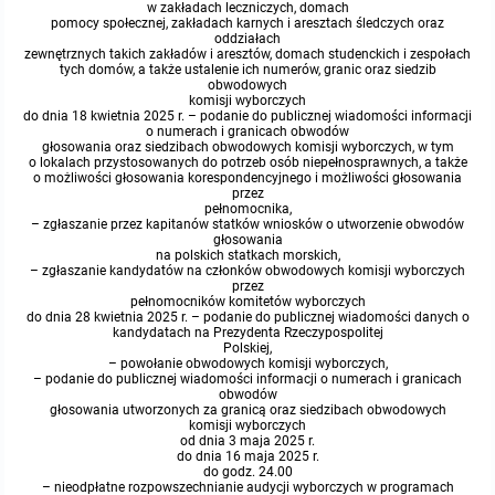
miejscowych
Raport o stanie gminy
w zakładach leczniczych, domach
pomocy społecznej, zakładach karnych i aresztach śledczych oraz
oddziałach
zewnętrznych takich zakładów i aresztów, domach studenckich i zespołach
Zbiory danych przestrzennych
Punkty nieodpłatnej pomocy prawnej
tych domów, a także ustalenie ich numerów, granic oraz siedzib
obwodowych
komisji wyborczych
Analizy zmian w zagospodarowaniu przestrzennym
INNE
do dnia 18 kwietnia 2025 r. – podanie do publicznej wiadomości informacji
o numerach i granicach obwodów
głosowania oraz siedzibach obwodowych komisji wyborczych, w tym
o lokalach przystosowanych do potrzeb osób niepełnosprawnych, a także
Gminna Komisja Rozwiązywania Problemów Alkoholowych
o możliwości głosowania korespondencyjnego i możliwości głosowania
przez
pełnomocnika,
Skargi, wnioski i petycje
– zgłaszanie przez kapitanów statków wniosków o utworzenie obwodów
głosowania
na polskich statkach morskich,
– zgłaszanie kandydatów na członków obwodowych komisji wyborczych
Wybory Ławników 2024r.
przez
pełnomocników komitetów wyborczych
do dnia 28 kwietnia 2025 r. – podanie do publicznej wiadomości danych o
kandydatach na Prezydenta Rzeczypospolitej
Audyt
Polskiej,
– powołanie obwodowych komisji wyborczych,
– podanie do publicznej wiadomości informacji o numerach i granicach
obwodów
głosowania utworzonych za granicą oraz siedzibach obwodowych
komisji wyborczych
od dnia 3 maja 2025 r.
do dnia 16 maja 2025 r.
do godz. 24.00
– nieodpłatne rozpowszechnianie audycji wyborczych w programach