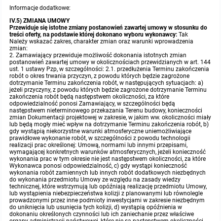
Informacje dodatkowe:
IV.5) ZMIANA UMOWY
Przewiduje się istotne zmiany postanowień zawartej umowy w stosunku do
treści oferty, na podstawie której dokonano wyboru wykonawcy:
Tak
Należy wskazać zakres, charakter zmian oraz warunki wprowadzenia
zmian:
2. Zamawiający przewiduje możliwość dokonania istotnych zmian postanowień zawartej umowy w okolicznościach przewidzianych w art. 144 ust. 1 ustawy Pzp, w szczególności: 2.1. przedłużenia Terminu zakończenia robót o okres trwania przyczyn, z powodu których będzie zagrożone dotrzymanie Terminu zakończenia robót, w następujących sytuacjach: a) jeżeli przyczyny, z powodu których będzie zagrożone dotrzymanie Terminu zakończenia robót będą następstwem okoliczności, za które odpowiedzialność ponosi Zamawiający, w szczególności będą następstwem nieterminowego przekazania Terenu budowy, konieczności zmian Dokumentacji projektowej w zakresie, w jakim ww. okoliczności miały lub będą mogły mieć wpływ na dotrzymanie Terminu zakończenia robót, b) gdy wystąpią niekorzystne warunki atmosferyczne uniemożliwiające prawidłowe wykonanie robót, w szczególności z powodu technologii realizacji prac określonej: Umową, normami lub innymi przepisami, wymagającej konkretnych warunków atmosferycznych, jeżeli konieczność wykonania prac w tym okresie nie jest następstwem okoliczności, za które Wykonawca ponosi odpowiedzialność, c) gdy wystąpi konieczność wykonania robót zamiennych lub innych robót dodatkowych niezbędnych do wykonania przedmiotu Umowy ze względu na zasady wiedzy technicznej, które wstrzymują lub opóźniają realizację przedmiotu Umowy, lub wystąpienia niebezpieczeństwa kolizji z planowanymi lub równolegle prowadzonymi przez inne podmioty inwestycjami w zakresie niezbędnym do uniknięcia lub usunięcia tych kolizji, d) wystąpią opóźnienia w dokonaniu określonych czynności lub ich zaniechanie przez właściwe organy administracji państwowej, które nie są następstwem okoliczności, za które Wykonawca ponosi odpowiedzialność, e) gdy wystąpią opóźnienia w wydawaniu decyzji, zezwoleń, uzgodnień, itp., do wydania których właściwe organy są zobowiązane na mocy przepisów prawa, jeżeli opóźnienie przekroczy okres, przewidziany w przepisach prawa, w którym ww. decyzje powinny zostać wydane oraz nie są następstwem okoliczności, za które Wykonawca ponosi odpowiedzialność, f) jeżeli wystąpi brak możliwości wykonywania robót z powodu nie dopuszczania do ich wykonywania przez uprawniony organ lub nakazania ich wstrzymania przez uprawniony organ, z przyczyn niezależnych od Wykonawcy, g) wystąpienia Siły wyższej uniemożliwiającej wykonanie przedmiotu Umowy zgodnie z jej postanowieniami. 2.2 zmiany Umowy w zakresie Materiałów, parametrów technicznych, technologii wykonania robót budowlanych, sposobu i zakresu wykonania przedmiotu Umowy w następujących sytuacjach: a) konieczności zrealizowania jakiejkolwiek części robót, objętej przedmiotem Umowy, przy zastosowaniu odmiennych rozwiązań technicznych lub technologicznych, niż wskazane w Dokumentacji projektowej, a wynikających ze stwierdzonych Wad tej Dokumentacji lub zmiany stanu prawnego w oparciu, o który je przygotowano, gdyby zastosowanie przewidzianych rozwiązań groziło niewykonaniem lub nienależytym wykonaniem przedmiotu Umowy, b) konieczności realizacji robót wynikających z wprowadzenia w Dokumentacji projektowej zmian uznanych za nieistotne odstępstwo od projektu budowlanego, wynikających z PrBud, c) wystąpienia warunków geologicznych, geotechnicznych lub hydrologicznych odbiegających w sposób istotny od przyjętych w Dokumentacji projektowej, rozpoznania terenu w zakresie znalezisk archeologicznych, występowania niewybuchów lub niewypałów, które mogą skutkować w świetle dotychczasowych założeń niewykonaniem lub nienależytym wykonaniem przedmiotu Umowy, d) wystąpienia warunków Terenu budowy odbiegających w sposób istotny od przyjętych w Dokumentacji projektowej, w szczególności napotkania niezinwentaryzowanych lub błędnie zinwentaryzowanych sieci, instalacji lub innych obiektów budowlanych, e) konieczności zrealizowania przedmiotu Umowy przy zastosowaniu innych rozwiązań technicznych lub materiałowych ze względu na zmiany obowiązującego prawa, f) wystąpienia niebezpieczeństwa kolizji z planowanymi lub równolegle prowadzonymi przez inne podmioty inwestycjami w zakresie niezbędnym do uniknięcia lub usunięcia tych kolizji, g) wystąpienia Siły wyższej uniemożliwiającej wykonanie przedmiotu Umowy zgodnie z jej postanowieniami. 3. Wykonawca jest uprawniony do żądania zmiany wynagrodzenia należnego z tytułu realizacji Umowy odpowiednio w przypadkach określonych w pkt. 2.2 oraz w wyniku zmiany podatku VAT. 4. Strony przewidują możliwość dokonania zmiany zawartej Umowy w przypadku, gdy konieczność wprowadzenia zmian wynika z okoliczności, których nie można było przewidzieć w chwili zawarcia Umowy, tj. spowodowanych: 1. zmianą powszechnie obowiązujących przepisów prawa w takim zakresie, w jakim będzie to niezbędne w celu dostosowania postanowień Umowy do zaistniałego stanu prawnego lub faktycznego, 2. siłą wyższą - rozumianą jako wystąpienie zdarzenia nadzwyczajnego, zewnętrznego, niemożliwego do przewidzenia i zapobieżenia, którego nie dało się uniknąć nawet przy zachowaniu najwyższej staranności, a które uniemożliwia Wykonawcy wykonanie jego zobowiązania w całości lub części. W razie wystąpienia siły wyższej Strony Umowy zobowiązane są dołożyć wszelkich starań w celu ograniczenia do minimum opóźnienia w wykonywaniu swoich zobowiązań umownych, powstałego na skutek działania siły wyższej. 5.Warunkiem wprowadzenia zmian zawartej umowy jest sporządzenie podpisanego przez strony Protokołu Konieczności, określającego przyczyny zmiany oraz potwierdzającego wystąpienie okoliczności wymienionych w rozdziale XVI pkt.3 niniejszej SIWZ. Protokół Konieczności będzie załącznikiem do aneksu zmieniającego niniejszą umowę. 6.Termin powiadomienia o konieczności wprowadzenia zmian w zawartej umowie nie może nastąpić później niż 7 dni od zaistnienia okoliczności uzasadniających zmiany w umowie. 7. Strony przewidują możliwość dokonać zmiany wysokości wynagrodzenia należnego Wykonawcy, w formie pisemnego aneksu, każdorazowo w przypadku wystąpienia jednej z następujących okoliczności: a) zmiany stawki podatku od towarów i usług, b) zmiany wysokości minimalnego wynagrodzenia za pracę albo wysokości minimalnej stawki godzinowej, ustalonych na podstawie przepisów ustawy z dnia 22 lipca 2016 r. o zmianie ustawy o minimalnym wynagrodzeniu za pracę oraz niektórych innych ustaw, c) zmiany zasad podlegania ubezpieczeniom społecznym lub ubezpieczeniu zdrowotnemu lub wysokości stawki składki na ubezpieczenia społeczne lub zdrowotne - na zasadach i w sposób określony w umowie, jeżeli zmiany te będą miały wpływ na koszty wykonania Umowy przez Wykonawcę. 8. Zmiana wysokości wynagrodzenia należnego Wykonawcy w przypadku zaistnienia przesłanki, o której mowa w rozdziale XVI punkt 7 a) niniejszej SIWZ, będzie odnosić się wyłącznie do części przedmiotu Umowy zrealizowanej, zgodnie z terminami ustalonymi Umową, po dniu wejścia w życie przepisów zmieniających stawkę podatku od towarów i usług oraz wyłącznie do części przedmiotu Umowy, do której zastosowanie znajdzie zmiana stawki podatku od towarów i usług. 9. W przypadku zmiany, o której mowa rozdziale XVI punkt 7 a) niniejszej SIWZ, wartość wynagrodzenia netto nie zmieni się, a wartość wynagrodzenia brutto zostanie wyliczona na podstawie nowych przepisów. 10. Zmiana wysokości wynagrodzenia w przypadku zaistnienia przesłanki, o której mowa w rozdziale VXI punkt 7 b) lub c) niniejszej SIWZ, będzie obejmować wyłącznie część wynagrodzenia należnego Wykonawcy, w odniesieniu do której nastąpiła zmiana wysokości kosztów wykonania Umowy przez Wykonawcę w związku z wejściem w życie przepisów odpowiednio zmieniających wysokość minimalnego wynagrodzenia za pracę lub dokonujących zmian w zakresie zasad podlegania ubezpieczeniom społecznym lub ubezpieczeniu zdrowotnemu lub w zakresie wysokości stawki składki na ubezpieczenia społeczne lub zdrowotne. 11. W przypadku zmiany, o której mowa w rozdziale XVI punkt 7 b) niniejszej SIWZ, wynagrodzenie Wykonawcy ulegnie zmianie o kwotę odpowiadającą wzrostowi kosztu Wykonawcy w związku ze zwiększeniem wysokości wynagrodzeń Pracowników świadczących Usługę do wysokości aktualnie obowiązującego minimalnego wynagrodzenia za pracę, z uwzględnieniem wszystkich obciążeń publicznoprawnych od kwoty wzrostu minimalnego wynagrodzenia. Kwota odpowiadająca wzrostowi kosztu Wykonawcy będzie odnosić się wyłącznie do części wynagrodzenia Pracowników świadczących Usługi, o których mowa w zdaniu poprzedzającym, odpowiadającej zakresowi, w jakim wykonują oni prace bezpośrednio związane z realizacją przedmiotu Umowy. 12. W przypadku zmiany, o której mowa w rozdziale XVI punkt 7 c) niniejszej SIWZ, wynagrodzenie Wykonawcy ulegnie zmianie o kwotę odpowiadającą zmianie kosztu Wykonawcy ponoszonego w związku z wypłatą wynagrodzenia Pracownikom świadczącym Usługę. Kwota odpowiadająca zmianie kosztu Wykonawcy będzie odnosić się wyłącznie do części wynagrodzenia Pracowników Świadczących Usługę, o których mowa w zdaniu poprzedzającym, odpowiadającej zakresowi, w jakim wykonują oni prace bezpośrednio związane z realizacją przedmiotu Umowy. 13. W celu zawarcia aneksu, o którym mowa w rozdziale XVI punkt 6 niniejszej SIWZ, każda ze Stron może wystąpić do drugiej Strony z wnioskiem o dokonanie zmiany wysokości wynagrodzenia należnego Wykonawcy, wraz z uzasadnieniem zawierającym w szczególności szczegółowe wyliczenie całkowitej kwoty, o jaką wynagrodzenie Wykonawcy powinno ulec zmianie, oraz wskazaniem daty, od której nastąpiła bądź nastąpi zmiana wysokości kosztów wykonania Umowy uzasadniająca zmianę wysokości wynagrodzenia należnego Wykonawcy. 14. W przypadku zmian, o których mowa rozdziale XVI punk 7 b) lub c) niniejszej SIWZ, jeżeli z wnioskiem występuje Wykonawca, jest on zobowiązany dołączyć do wniosku dokumenty, z których będzie wynikać, w jakim zakresie zmiany te mają wpływ na koszty wykonania Umowy, w szczególności: a) pisemne zestawienie wynagrodzeń (zarówno przed jak i po zmianie) Pracowników Usługi, wraz z określeniem zakresu (części etatu), w jakim wykonują oni prace bezpośrednio