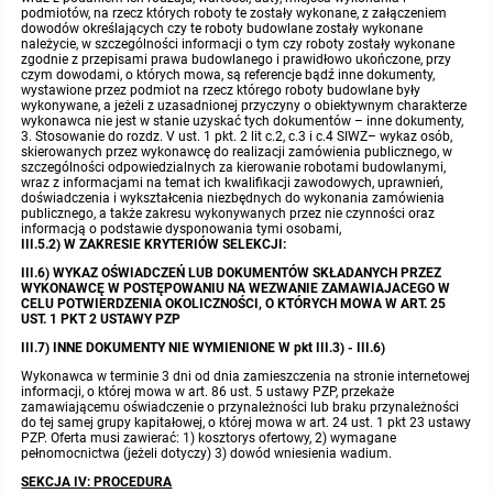
podmiotów, na rzecz których roboty te zostały wykonane, z załączeniem
dowodów określających czy te roboty budowlane zostały wykonane
należycie, w szczególności informacji o tym czy roboty zostały wykonane
zgodnie z przepisami prawa budowlanego i prawidłowo ukończone, przy
czym dowodami, o których mowa, są referencje bądź inne dokumenty,
wystawione przez podmiot na rzecz którego roboty budowlane były
wykonywane, a jeżeli z uzasadnionej przyczyny o obiektywnym charakterze
wykonawca nie jest w stanie uzyskać tych dokumentów – inne dokumenty,
3. Stosowanie do rozdz. V ust. 1 pkt. 2 lit c.2, c.3 i c.4 SIWZ– wykaz osób,
skierowanych przez wykonawcę do realizacji zamówienia publicznego, w
szczególności odpowiedzialnych za kierowanie robotami budowlanymi,
wraz z informacjami na temat ich kwalifikacji zawodowych, uprawnień,
doświadczenia i wykształcenia niezbędnych do wykonania zamówienia
publicznego, a także zakresu wykonywanych przez nie czynności oraz
informacją o podstawie dysponowania tymi osobami,
III.5.2) W ZAKRESIE KRYTERIÓW SELEKCJI:
III.6) WYKAZ OŚWIADCZEŃ LUB DOKUMENTÓW SKŁADANYCH PRZEZ
WYKONAWCĘ W POSTĘPOWANIU NA WEZWANIE ZAMAWIAJACEGO W
CELU POTWIERDZENIA OKOLICZNOŚCI, O KTÓRYCH MOWA W ART. 25
UST. 1 PKT 2 USTAWY PZP
III.7) INNE DOKUMENTY NIE WYMIENIONE W pkt III.3) - III.6)
Wykonawca w terminie 3 dni od dnia zamieszczenia na stronie internetowej
informacji, o której mowa w art. 86 ust. 5 ustawy PZP, przekaże
zamawiającemu oświadczenie o przynależności lub braku przynależności
do tej samej grupy kapitałowej, o której mowa w art. 24 ust. 1 pkt 23 ustawy
PZP. Oferta musi zawierać: 1) kosztorys ofertowy, 2) wymagane
pełnomocnictwa (jeżeli dotyczy) 3) dowód wniesienia wadium.
SEKCJA IV: PROCEDURA