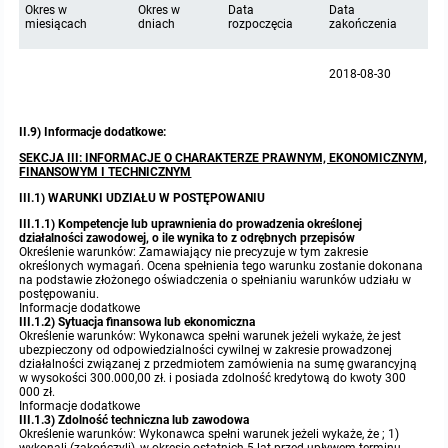
Okres w
Okres w
Data
Data
miesiącach
dniach
rozpoczęcia
zakończenia
2018-08-30
II.9) Informacje dodatkowe:
SEKCJA III: INFORMACJE O CHARAKTERZE PRAWNYM, EKONOMICZNYM,
FINANSOWYM I TECHNICZNYM
III.1) WARUNKI UDZIAŁU W POSTĘPOWANIU
III.1.1) Kompetencje lub uprawnienia do prowadzenia określonej
działalności zawodowej, o ile wynika to z odrębnych przepisów
Określenie warunków: Zamawiający nie precyzuje w tym zakresie
określonych wymagań. Ocena spełnienia tego warunku zostanie dokonana
na podstawie złożonego oświadczenia o spełnianiu warunków udziału w
postępowaniu.
Informacje dodatkowe
III.1.2) Sytuacja finansowa lub ekonomiczna
Określenie warunków: Wykonawca spełni warunek jeżeli wykaże, że jest
ubezpieczony od odpowiedzialności cywilnej w zakresie prowadzonej
działalności związanej z przedmiotem zamówienia na sumę gwarancyjną
w wysokości 300.000,00 zł. i posiada zdolność kredytową do kwoty 300
000 zł.
Informacje dodatkowe
III.1.3) Zdolność techniczna lub zawodowa
Określenie warunków: Wykonawca spełni warunek jeżeli wykaże, że ; 1)