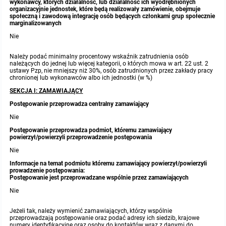
wykonawcy, których działalność, lub działalność ich wyodrębnionych
organizacyjnie jednostek, które będą realizowały zamówienie, obejmuje
społeczną i zawodową integrację osób będących członkami grup społecznie
Protokoły z posiedzeń sesji 2015
Zarządzenia w 2009
Oświadczenia kandydata
Publicznie dostępny wykaz danych o środowisku
Kontrole
marginalizowanych
Nie
Protokoły z posiedzeń sesji 2014
Informacja o wynikach naboru
Rejestr działalności regulowanej
Przetargi
Należy podać minimalny procentowy wskaźnik zatrudnienia osób
należących do jednej lub więcej kategorii, o których mowa w art. 22 ust. 2
Protokoły z posiedzeń sesji 2013
Roczne sprawozdania z gospodarki odpadami
Platforma e-Zamówienia
Gminna Ewidencja Zabytków Gminy Lasowice Wielkie
ustawy Pzp, nie mniejszy niż 30%, osób zatrudnionych przez zakłady pracy
chronionej lub wykonawców albo ich jednostki (w %)
SEKCJA I: ZAMAWIAJĄCY
Protokoły z posiedzeń sesji 2012
Analiza stanu gospodarki odpadami
Ogłoszenia dodatkowe
Planowanie i zagospodarowanie przestrzenne
Postępowanie przeprowadza centralny zamawiający
Nie
Protokoły z posiedzeń sesji 2011
Okresowa ocena jakości wody
Odpowiedzi na zapytania
Studium uwarunkowań i kierunków zagospodarowania przestrzennego
Zaproszenia do składania ofert
Postępowanie przeprowadza podmiot, któremu zamawiający
powierzył/powierzyli przeprowadzenie postępowania
Protokoły z posiedzeń sesji 2010
Sprawozdanie okresowe z realizacji programu ochrony powietrza
Informacja z otwarcia ofert
Miejscowe plany zagospodarowania przestrzennego
Archiwum BIP
Obowiązujące
Nie
Informacje na temat podmiotu któremu zamawiający powierzył/powierzyli
Dyżury Przewodniczącego Rady Gminy
Plan Postępowań
Plan ogólny gminy
OGŁOSZENIA
Taryfy dla zbiorowego zaopatrzenia w wodę i zbiorowego odprowadzania
W trakcie opracowania
Obowiązujące
prowadzenie postępowania:
ścieków dla Gminy Lasowice Wielkie
Postępowanie jest przeprowadzane wspólnie przez zamawiających
Nie
Informacje o wyborze ofert
Formularze dotyczące aktów planowania przestrzennego
W trakcie opracowania
Obowiązujący
Ochrona danych osobowych
Jeżeli tak, należy wymienić zamawiających, którzy wspólnie
przeprowadzają postępowanie oraz podać adresy ich siedzib, krajowe
Wnioski o sporządzenie lub zmianę planów ogólnych lub planów
W trakcie opracowania
numery identyfikacyjne oraz osoby do kontaktów wraz z danymi do