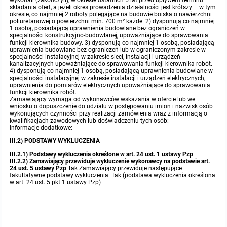
wykonali (zakończyli), w okresie ostatnich 5 lat przed upływem terminu
składania ofert, a jeżeli okres prowadzenia działalności jest krótszy – w tym
okresie, co najmniej 2 roboty polegające na budowie boiska o nawierzchni
poliuretanowej o powierzchni min. 700 m² każde. 2) dysponują co najmniej
1 osobą, posiadającą uprawnienia budowlane bez ograniczeń w
specjalności konstrukcyjno-budowlanej, upoważniające do sprawowania
funkcji kierownika budowy. 3) dysponują co najmniej 1 osobą, posiadającą
uprawnienia budowlane bez ograniczeń lub w ograniczonym zakresie w
specjalności instalacyjnej w zakresie sieci, instalacji i urządzeń
kanalizacyjnych upoważniające do sprawowania funkcji kierownika robót.
4) dysponują co najmniej 1 osobą, posiadającą uprawnienia budowlane w
specjalności instalacyjnej w zakresie instalacji i urządzeń elektrycznych,
uprawnienia do pomiarów elektrycznych upoważniające do sprawowania
funkcji kierownika robót.
Zamawiający wymaga od wykonawców wskazania w ofercie lub we
wniosku o dopuszczenie do udziału w postępowaniu imion i nazwisk osób
wykonujących czynności przy realizacji zamówienia wraz z informacją o
kwalifikacjach zawodowych lub doświadczeniu tych osób:
Informacje dodatkowe:
III.2) PODSTAWY WYKLUCZENIA
III.2.1) Podstawy wykluczenia określone w art. 24 ust. 1 ustawy Pzp
III.2.2) Zamawiający przewiduje wykluczenie wykonawcy na podstawie art.
24 ust. 5 ustawy Pzp
Tak Zamawiający przewiduje następujące
fakultatywne podstawy wykluczenia: Tak (podstawa wykluczenia określona
w art. 24 ust. 5 pkt 1 ustawy Pzp)