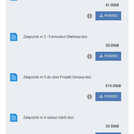
41.00kB
POBIERZ
Załącznik nr 2 - Formularz Ofertowy.doc
30.00kB
POBIERZ
Załącznik nr 5 do siwz Projekt Umowy.doc
610.00kB
POBIERZ
Załącznik nr 6 wykaz robót.doc
33.50kB