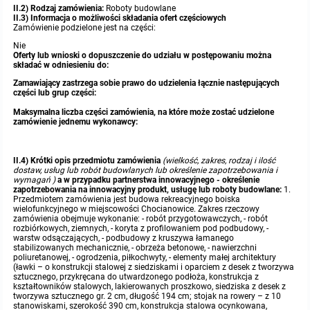
II.2) Rodzaj zamówienia:
Roboty budowlane
II.3) Informacja o możliwości składania ofert częściowych
Zamówienie podzielone jest na części:
Nie
Oferty lub wnioski o dopuszczenie do udziału w postępowaniu można
składać w odniesieniu do:
Zamawiający zastrzega sobie prawo do udzielenia łącznie następujących
części lub grup części:
Maksymalna liczba części zamówienia, na które może zostać udzielone
zamówienie jednemu wykonawcy:
II.4) Krótki opis przedmiotu zamówienia
(wielkość, zakres, rodzaj i ilość
dostaw, usług lub robót budowlanych lub określenie zapotrzebowania i
wymagań )
a w przypadku partnerstwa innowacyjnego - określenie
zapotrzebowania na innowacyjny produkt, usługę lub roboty budowlane:
1.
Przedmiotem zamówienia jest budowa rekreacyjnego boiska
wielofunkcyjnego w miejscowości Chocianowice. Zakres rzeczowy
zamówienia obejmuje wykonanie: - robót przygotowawczych, - robót
rozbiórkowych, ziemnych, - koryta z profilowaniem pod podbudowy, -
warstw odsączających, - podbudowy z kruszywa łamanego
stabilizowanych mechanicznie, - obrzeża betonowe, - nawierzchni
poliuretanowej, - ogrodzenia, piłkochwyty, - elementy małej architektury
(ławki – o konstrukcji stalowej z siedziskami i oparciem z desek z tworzywa
sztucznego, przykręcana do utwardzonego podłoża, konstrukcja z
kształtowników stalowych, lakierowanych proszkowo, siedziska z desek z
tworzywa sztucznego gr. 2 cm, długość 194 cm; stojak na rowery – z 10
stanowiskami, szerokość 390 cm, konstrukcja stalowa ocynkowana,