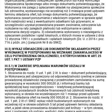
organizacyjnej Zakładu Ubezpieczeń Społecznych lub Kasy Rolniczego
Ubezpieczenia Społecznego albo innego dokumentu potwierdzającego, że
Wykonawca nie zalega z opłacaniem składek na ubezpieczenia społeczne
lub zdrowotne, wystawionego nie wcześniej niż 3 miesiące przed upływem
terminu składania ofert, lub innego dokumentu potwierdzającego, że
wykonawca zawarł porozumienie z właściwym organem w sprawie spłat
tych należności wraz z ewentualnymi odsetkami lub grzywnami, w
szczególności uzyskał przewidziane prawem zwolnienie, odroczenie lub
rozłożenie na raty zaległych płatności lub wstrzymanie w całości
wykonania decyzji organu. 3) oświadczenia wykonawcy o niezaleganiu z
opłacaniem podatków i opłat lokalnych, o których mowa w ustawie z dnia
12 stycznia 1991 r. o podatkach i opłatach lokalnych (Dz. U. z 2016 r. poz.
716 z późn. zm.) (załącznik Nr 8 do SIWZ).
III.5) WYKAZ OŚWIADCZEŃ LUB DOKUMENTÓW SKŁADANYCH PRZEZ
WYKONAWCĘ W POSTĘPOWANIU NA WEZWANIE ZAMAWIAJACEGO W
CELU POTWIERDZENIA OKOLICZNOŚCI, O KTÓRYCH MOWA W ART. 25
UST. 1 PKT 1 USTAWY PZP
III.5.1) W ZAKRESIE SPEŁNIANIA WARUNKÓW UDZIAŁU W
POSTĘPOWANIU:
1. Stosownie do rozdz. V ust. 1 pkt. 2 lit. b siwz – dokument potwierdzający,
że Wykonawca jest ubezpieczony od odpowiedzialności cywilnej w zakresie
prowadzonej działalności związanej z przedmiotem zamówienia na sumę
gwarancyjną w wysokości 300 000,00 zł, i informacji banku lub
spółdzielczej kasy oszczędnościowo – kredytowej potwierdzającej
wysokość posiadanych środków finansowych lub zdolność kredytową
wykonawcy, w okresie nie wcześniejszym niż 1 miesiąc przed upływem
terminu składania ofert na kwotę 300 000,00 zł. 2. Stosownie do rozdz. V
ust. 1 pkt. 2 lit c1 SIWZ- wykaz robót budowlanych wykonanych nie
wcześniej niż w okresie ostatnich 5 lat przed upływem terminu składania
ofert, a jeżeli okres prowadzenia działalności jest krótszy – w tym okresie,
wraz z podaniem ich rodzaju, wartości, daty, miejsca wykonania i