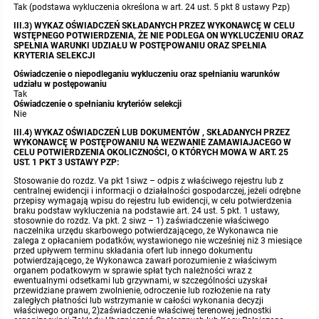
Tak (podstawa wykluczenia określona w art. 24 ust. 5 pkt 8 ustawy Pzp)
III.3) WYKAZ OŚWIADCZEŃ SKŁADANYCH PRZEZ WYKONAWCĘ W CELU
WSTĘPNEGO POTWIERDZENIA, ŻE NIE PODLEGA ON WYKLUCZENIU ORAZ
SPEŁNIA WARUNKI UDZIAŁU W POSTĘPOWANIU ORAZ SPEŁNIA
KRYTERIA SELEKCJI
Oświadczenie o niepodleganiu wykluczeniu oraz spełnianiu warunków
udziału w postępowaniu
Tak
Oświadczenie o spełnianiu kryteriów selekcji
Nie
III.4) WYKAZ OŚWIADCZEŃ LUB DOKUMENTÓW , SKŁADANYCH PRZEZ
WYKONAWCĘ W POSTĘPOWANIU NA WEZWANIE ZAMAWIAJACEGO W
CELU POTWIERDZENIA OKOLICZNOŚCI, O KTÓRYCH MOWA W ART. 25
UST. 1 PKT 3 USTAWY PZP:
Stosowanie do rozdz. Va pkt 1siwz – odpis z właściwego rejestru lub z
centralnej ewidencji i informacji o działalności gospodarczej, jeżeli odrębne
przepisy wymagają wpisu do rejestru lub ewidencji, w celu potwierdzenia
braku podstaw wykluczenia na podstawie art. 24 ust. 5 pkt. 1 ustawy,
stosownie do rozdz. Va pkt. 2 siwz – 1) zaświadczenie właściwego
naczelnika urzędu skarbowego potwierdzającego, że Wykonawca nie
zalega z opłacaniem podatków, wystawionego nie wcześniej niż 3 miesiące
przed upływem terminu składania ofert lub innego dokumentu
potwierdzającego, że Wykonawca zawarł porozumienie z właściwym
organem podatkowym w sprawie spłat tych należności wraz z
ewentualnymi odsetkami lub grzywnami, w szczególności uzyskał
przewidziane prawem zwolnienie, odroczenie lub rozłożenie na raty
zaległych płatności lub wstrzymanie w całości wykonania decyzji
właściwego organu, 2)zaświadczenie właściwej terenowej jednostki