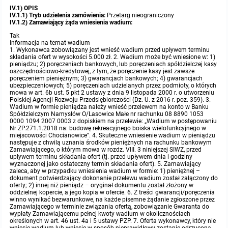
IV.1) OPIS
IV.1.1) Tryb udzielenia zamówienia:
Przetarg nieograniczony
IV.1.2) Zamawiający żąda wniesienia wadium:
Tak
Informacja na temat wadium
1. Wykonawca zobowiązany jest wnieść wadium przed upływem terminu
składania ofert w wysokości 5.000 zł. 2. Wadium może być wniesione w: 1)
pieniądzu; 2) poręczeniach bankowych, lub poręczeniach spółdzielczej kasy
oszczędnościowo-kredytowej, z tym, że poręczenie kasy jest zawsze
poręczeniem pieniężnym; 3) gwarancjach bankowych; 4) gwarancjach
ubezpieczeniowych; 5) poręczeniach udzielanych przez podmioty, o których
mowa w art. 6b ust. 5 pkt 2 ustawy z dnia 9 listopada 2000 r. o utworzeniu
Polskiej Agencji Rozwoju Przedsiębiorczości (Dz. U. z 2016 r. poz. 359). 3.
Wadium w formie pieniądza należy wnieść przelewem na konto w Banku
Spółdzielczym Namysłów O/Lasowice Małe nr rachunku 08 8890 1053
0000 1094 2007 0003 z dopiskiem na przelewie: „Wadium w postępowaniu
Nr ZP.271.1.2018 na: budowę rekreacyjnego boiska wielofunkcyjnego w
miejscowości Chocianowice”. 4. Skuteczne wniesienie wadium w pieniądzu
następuje z chwilą uznania środków pieniężnych na rachunku bankowym
Zamawiającego, o którym mowa w rozdz. VIII. 3 niniejszej SIWZ, przed
upływem terminu składania ofert (tj. przed upływem dnia i godziny
wyznaczonej jako ostateczny termin składania ofert). 5. Zamawiający
zaleca, aby w przypadku wniesienia wadium w formie: 1) pieniężnej –
dokument potwierdzający dokonanie przelewu wadium został załączony do
oferty; 2) innej niż pieniądz – oryginał dokumentu został złożony w
oddzielnej kopercie, a jego kopia w ofercie. 6. Z treści gwarancji/poręczenia
winno wynikać bezwarunkowe, na każde pisemne żądanie zgłoszone przez
Zamawiającego w terminie związania ofertą, zobowiązanie Gwaranta do
wypłaty Zamawiającemu pełnej kwoty wadium w okolicznościach
określonych w art. 46 ust. 4a i 5 ustawy PZP. 7. Oferta wykonawcy, który nie