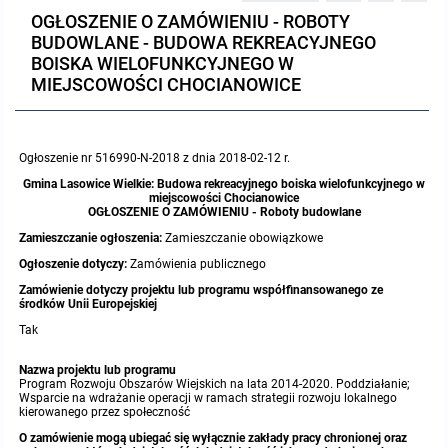
OGŁOSZENIE O ZAMÓWIENIU - ROBOTY
Protokoły z posiedzeń sesji 2023
Wspólne posiedzenia Komisji Rady Gminy Lasowice Wielkie
Uchwały Rady Gminy 2009-2014
Informacje o finansach publicznych
Strategia rozwoju
Kogo dotyczy BIP?
MENU PRZEDMIOTOWE
BUDOWLANE - BUDOWA REKREACYJNEGO
BOISKA WIELOFUNKCYJNEGO W
Protokoły z posiedzeń sesji 2022
Doraźna komisji ds. wyboru ławników
Uchwały Rady Gminy do 2007
Opinie Regionalnej Izby Obrachunkowej
Regulamin organizacyjny
Co powinien zawierać BIP?
MIEJSCOWOŚCI CHOCIANOWICE
Instytucje Gminne
Protokoły z posiedzeń sesji 2021
Gospodarka przestrzenna
Podstawy prawne
JEDNOSTKI ORGANIZACYJNE
Zarządzenia Wójta
Ogłoszenie nr 516990-N-2018 z dnia 2018-02-12 r.
Protokoły z posiedzeń sesji 2020
Raport dostępności
Formularz oświadczenia BIP
Sołectwa
Zarządzenia Wójta 2024-2029
Podatki i opłaty
Ośrodek Pomocy Społecznej
Gmina Lasowice Wielkie: Budowa rekreacyjnego boiska wielofunkcyjnego w
miejscowości Chocianowice
OGŁOSZENIE O ZAMÓWIENIU - Roboty budowlane
Protokoły z posiedzeń sesji 2019
Zarządzenia Wójta 2018-2023
Formularze na podatki lokalne obowiązujące od 1 lipca 2019 r.
Preferencyjny zakup węgla
Zespół Szkolno-Przedszkolny w Chocianowicach
Zamieszczanie ogłoszenia:
Zamieszczanie obowiązkowe
Ogłoszenie dotyczy:
Zamówienia publicznego
Protokoły z posiedzeń sesji 2018
Zarządzenia Wójta Gminy w 2010 roku
Umorzenia
Oświadczenia majątkowe radnych i pracowników
Zespół Szkolno-Przedszkolny w Lasowicach Wielkich
Zamówienie dotyczy projektu lub programu współfinansowanego ze
środków Unii Europejskiej
Tak
Protokoły z posiedzeń sesji 2017
Zarządzenia Wójta Gminy w 2011 r.
Podatki i opłaty lokalne
Obwieszczenia i ogłoszenia
Biblioteka Publiczna
Nazwa projektu lub programu
Protokoły z posiedzeń sesji 2017
Zarządzenia Wójta do 2007
Informacje publiczne archiwalne
Praca w Urzędzie
Program Rozwoju Obszarów Wiejskich na lata 2014-2020. Poddziałanie;
Wsparcie na wdrażanie operacji w ramach strategii rozwoju lokalnego
kierowanego przez społeczność
Protokoły z posiedzeń sesji 2016
Zarządzenia w 2008 roku
Informacje o środowisku
Ogłoszenia o naborze
Ochrona Środowiska
O zamówienie mogą ubiegać się wyłącznie zakłady pracy chronionej oraz