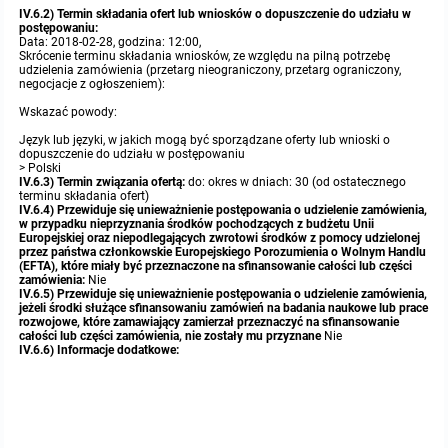
IV.6.2) Termin składania ofert lub wniosków o dopuszczenie do udziału w
postępowaniu:
Data: 2018-02-28, godzina: 12:00,
Skrócenie terminu składania wniosków, ze względu na pilną potrzebę
udzielenia zamówienia (przetarg nieograniczony, przetarg ograniczony,
negocjacje z ogłoszeniem):
Wskazać powody:
Język lub języki, w jakich mogą być sporządzane oferty lub wnioski o
dopuszczenie do udziału w postępowaniu
> Polski
IV.6.3) Termin związania ofertą:
do: okres w dniach: 30 (od ostatecznego
terminu składania ofert)
IV.6.4) Przewiduje się unieważnienie postępowania o udzielenie zamówienia,
w przypadku nieprzyznania środków pochodzących z budżetu Unii
Europejskiej oraz niepodlegających zwrotowi środków z pomocy udzielonej
przez państwa członkowskie Europejskiego Porozumienia o Wolnym Handlu
(EFTA), które miały być przeznaczone na sfinansowanie całości lub części
zamówienia:
Nie
IV.6.5) Przewiduje się unieważnienie postępowania o udzielenie zamówienia,
jeżeli środki służące sfinansowaniu zamówień na badania naukowe lub prace
rozwojowe, które zamawiający zamierzał przeznaczyć na sfinansowanie
całości lub części zamówienia, nie zostały mu przyznane
Nie
IV.6.6) Informacje dodatkowe: