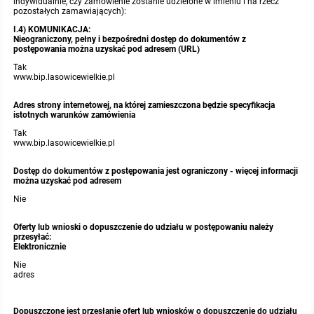
indywidualnie, czy zamówienie zostanie udzielone w imieniu i na rzecz
pozostałych zamawiających):
I.4) KOMUNIKACJA:
Nieograniczony, pełny i bezpośredni dostęp do dokumentów z
postępowania można uzyskać pod adresem (URL)
Tak
www.bip.lasowicewielkie.pl
Adres strony internetowej, na której zamieszczona będzie specyfikacja
istotnych warunków zamówienia
Tak
www.bip.lasowicewielkie.pl
Dostęp do dokumentów z postępowania jest ograniczony - więcej informacji
można uzyskać pod adresem
Nie
Oferty lub wnioski o dopuszczenie do udziału w postępowaniu należy
przesyłać:
Elektronicznie
Nie
adres
Dopuszczone jest przesłanie ofert lub wniosków o dopuszczenie do udziału