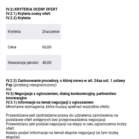
IV.2) KRYTERIA OCENY OFERT
IV.2.1) Kryteria oceny ofert:
IV.2.2) Kryteria
Kryteria
Znaczenie
Cena
60,00
Gwarancja jakości
40,00
IV.2.3) Zastosowanie procedury, o której mowa w art. 24aa ust. 1 ustawy
Pzp
(przetarg nieograniczony)
Nie
IV.3) Negocjacje z ogłoszeniem, dialog konkurencyjny, partnerstwo
innowacyjne
IV.3.1) Informacje na temat negocjacji z ogłoszeniem
Minimalne wymagania, które muszą spełniać wszystkie oferty:
Przewidziane jest zastrzeżenie prawa do udzielenia zamówienia na
podstawie ofert wstępnych bez przeprowadzenia negocjacji
Przewidziany jest podział negocjacji na etapy w celu ograniczenia liczby
ofert:
Należy podać informacje na temat etapów negocjacji (w tym liczbę
etapów):