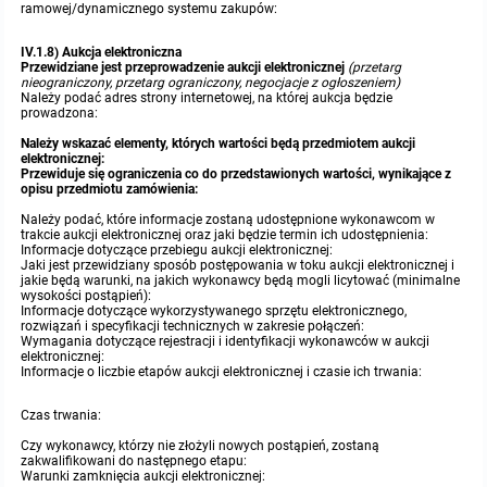
ramowej/dynamicznego systemu zakupów:
IV.1.8) Aukcja elektroniczna
Przewidziane jest przeprowadzenie aukcji elektronicznej
(przetarg
nieograniczony, przetarg ograniczony, negocjacje z ogłoszeniem)
Należy podać adres strony internetowej, na której aukcja będzie
prowadzona:
Należy wskazać elementy, których wartości będą przedmiotem aukcji
elektronicznej:
Przewiduje się ograniczenia co do przedstawionych wartości, wynikające z
opisu przedmiotu zamówienia:
Należy podać, które informacje zostaną udostępnione wykonawcom w
trakcie aukcji elektronicznej oraz jaki będzie termin ich udostępnienia:
Informacje dotyczące przebiegu aukcji elektronicznej:
Jaki jest przewidziany sposób postępowania w toku aukcji elektronicznej i
jakie będą warunki, na jakich wykonawcy będą mogli licytować (minimalne
wysokości postąpień):
Informacje dotyczące wykorzystywanego sprzętu elektronicznego,
rozwiązań i specyfikacji technicznych w zakresie połączeń:
Wymagania dotyczące rejestracji i identyfikacji wykonawców w aukcji
elektronicznej:
Informacje o liczbie etapów aukcji elektronicznej i czasie ich trwania:
Czas trwania:
Czy wykonawcy, którzy nie złożyli nowych postąpień, zostaną
zakwalifikowani do następnego etapu:
Warunki zamknięcia aukcji elektronicznej: