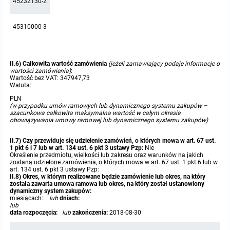
45232130-2
45310000-3
II.6) Całkowita wartość zamówienia
(jeżeli zamawiający podaje informacje o
wartości zamówienia)
:
Wartość bez VAT: 347947,73
Waluta:
PLN
(w przypadku umów ramowych lub dynamicznego systemu zakupów –
szacunkowa całkowita maksymalna wartość w całym okresie
obowiązywania umowy ramowej lub dynamicznego systemu zakupów)
II.7) Czy przewiduje się udzielenie zamówień, o których mowa w art. 67 ust.
1 pkt 6 i 7 lub w art. 134 ust. 6 pkt 3 ustawy Pzp:
Nie
Określenie przedmiotu, wielkości lub zakresu oraz warunków na jakich
zostaną udzielone zamówienia, o których mowa w art. 67 ust. 1 pkt 6 lub w
art. 134 ust. 6 pkt 3 ustawy Pzp:
II.8) Okres, w którym realizowane będzie zamówienie lub okres, na który
została zawarta umowa ramowa lub okres, na który został ustanowiony
dynamiczny system zakupów:
miesiącach:
lub
dniach:
lub
data rozpoczęcia:
lub
zakończenia:
2018-08-30