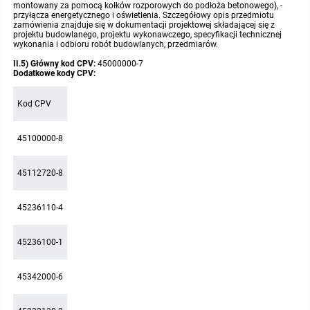
montowany za pomocą kołków rozporowych do podłoża betonowego), -
przyłącza energetycznego i oświetlenia. Szczegółowy opis przedmiotu
zamówienia znajduje się w dokumentacji projektowej składającej się z
projektu budowlanego, projektu wykonawczego, specyfikacji technicznej
wykonania i odbioru robót budowlanych, przedmiarów.
II.5) Główny kod CPV:
45000000-7
Dodatkowe kody CPV:
Kod CPV
45100000-8
45112720-8
45236110-4
45236100-1
45342000-6