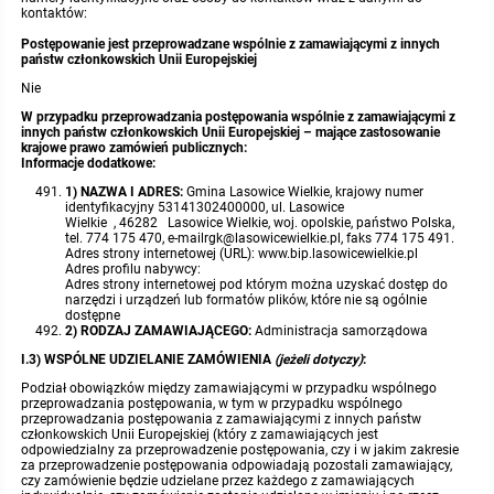
miejscowych
Raport o stanie gminy
kontaktów:
Postępowanie jest przeprowadzane wspólnie z zamawiającymi z innych
Zbiory danych przestrzennych
Punkty nieodpłatnej pomocy prawnej
państw członkowskich Unii Europejskiej
Nie
Analizy zmian w zagospodarowaniu przestrzennym
INNE
W przypadku przeprowadzania postępowania wspólnie z zamawiającymi z
innych państw członkowskich Unii Europejskiej – mające zastosowanie
krajowe prawo zamówień publicznych:
Informacje dodatkowe:
Gminna Komisja Rozwiązywania Problemów Alkoholowych
1) NAZWA I ADRES:
Gmina Lasowice Wielkie, krajowy numer
identyfikacyjny 53141302400000, ul. Lasowice
Wielkie , 46282 Lasowice Wielkie, woj. opolskie, państwo Polska,
Skargi, wnioski i petycje
tel. 774 175 470, e-mailrgk@lasowicewielkie.pl, faks 774 175 491.
Adres strony internetowej (URL): www.bip.lasowicewielkie.pl
Adres profilu nabywcy:
Wybory Ławników 2024r.
Adres strony internetowej pod którym można uzyskać dostęp do
narzędzi i urządzeń lub formatów plików, które nie są ogólnie
dostępne
2) RODZAJ ZAMAWIAJĄCEGO:
Administracja samorządowa
Audyt
I.3) WSPÓLNE UDZIELANIE ZAMÓWIENIA
(jeżeli dotyczy)
:
Podział obowiązków między zamawiającymi w przypadku wspólnego
przeprowadzania postępowania, w tym w przypadku wspólnego
przeprowadzania postępowania z zamawiającymi z innych państw
członkowskich Unii Europejskiej (który z zamawiających jest
odpowiedzialny za przeprowadzenie postępowania, czy i w jakim zakresie
za przeprowadzenie postępowania odpowiadają pozostali zamawiający,
czy zamówienie będzie udzielane przez każdego z zamawiających