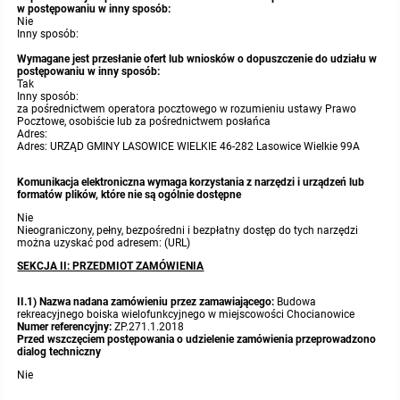
w postępowaniu w inny sposób:
Nie
Inny sposób:
Wymagane jest przesłanie ofert lub wniosków o dopuszczenie do udziału w
postępowaniu w inny sposób:
Tak
Inny sposób:
za pośrednictwem operatora pocztowego w rozumieniu ustawy Prawo
Pocztowe, osobiście lub za pośrednictwem posłańca
Adres:
Adres: URZĄD GMINY LASOWICE WIELKIE 46-282 Lasowice Wielkie 99A
Komunikacja elektroniczna wymaga korzystania z narzędzi i urządzeń lub
formatów plików, które nie są ogólnie dostępne
Nie
Nieograniczony, pełny, bezpośredni i bezpłatny dostęp do tych narzędzi
można uzyskać pod adresem: (URL)
SEKCJA II: PRZEDMIOT ZAMÓWIENIA
II.1) Nazwa nadana zamówieniu przez zamawiającego:
Budowa
rekreacyjnego boiska wielofunkcyjnego w miejscowości Chocianowice
Numer referencyjny:
ZP.271.1.2018
Przed wszczęciem postępowania o udzielenie zamówienia przeprowadzono
dialog techniczny
Nie