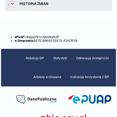
HISTORIA ZMIAN
ePUAP:
/8qljq2r91x/SkrytkaESP
e-Doręczenia:
AE:PL-89643-20313-JCHCR-28
Redakcja BIP
Statystyki
Deklaracja dostępności
Artykuły archiwalne
Instrukcja korzystania z BIP