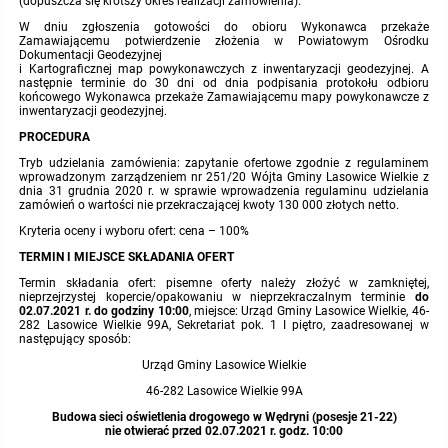
(dopuszcza się krótszy okres realizacji zamówienia).
W dniu zgłoszenia gotowości do obioru Wykonawca przekaże
Zamawiającemu potwierdzenie złożenia w Powiatowym Ośrodku
Dokumentacji Geodezyjnej
i Kartograficznej map powykonawczych z inwentaryzacji geodezyjnej. A
następnie terminie do 30 dni od dnia podpisania protokołu odbioru
końcowego Wykonawca przekaże Zamawiającemu mapy powykonawcze z
inwentaryzacji geodezyjnej.
PROCEDURA
Tryb udzielania zamówienia: zapytanie ofertowe zgodnie z regulaminem
wprowadzonym zarządzeniem nr 251/20 Wójta Gminy Lasowice Wielkie z
dnia 31 grudnia 2020 r. w sprawie wprowadzenia regulaminu udzielania
zamówień o wartości nie przekraczającej kwoty 130 000 złotych netto.
Kryteria oceny i wyboru ofert: cena – 100%
TERMIN I MIEJSCE SKŁADANIA OFERT
Termin składania ofert: pisemne oferty należy złożyć w zamkniętej,
nieprzejrzystej kopercie/opakowaniu w nieprzekraczalnym terminie
do
02.07.2021 r. do godziny 10:00
, miejsce: Urząd Gminy Lasowice Wielkie, 46-
282 Lasowice Wielkie 99A, Sekretariat pok. 1 I piętro, zaadresowanej w
następujący sposób:
Urząd Gminy Lasowice Wielkie
46-282 Lasowice Wielkie 99A
Budowa sieci oświetlenia drogowego w Wędryni (posesje 21-22)
nie otwierać przed 02.07.2021 r. godz. 10:00