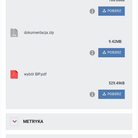
106.00kB
POBIERZ
dokumentacja.zip
9.42MB
POBIERZ
wybór BIP.pdf
529.49kB
POBIERZ
METRYKA