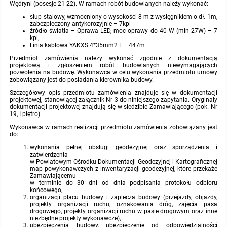
Wędryni (posesje 21-22). W ramach robót budowlanych należy wykonać:
Protokoły z posiedzeń sesji 2015
słup stalowy, wzmocniony o wysokości 8 m z wysięgnikiem o dł. 1m,
Zarządzenia w 2009
Oświadczenia kandydata
Publicznie dostępny wykaz danych o środowisku
Kontrole
zabezpieczony antykorozyjnie – 7kpl
źródło światła – Oprawa LED, moc oprawy do 40 W (min 27W) – 7
kpl,
Protokoły z posiedzeń sesji 2014
Informacja o wynikach naboru
Rejestr działalności regulowanej
Przetargi
Linia kablowa YAKXS 4*35mm2 L = 447m
Przedmiot zamówienia należy wykonać zgodnie z dokumentacją
projektową i zgłoszeniem robót budowlanych niewymagających
Protokoły z posiedzeń sesji 2013
Roczne sprawozdania z gospodarki odpadami
Platforma e-Zamówienia
Gminna Ewidencja Zabytków Gminy Lasowice Wielkie
pozwolenia na budowę. Wykonawca w celu wykonania przedmiotu umowy
zobowiązany jest do posiadania kierownika budowy.
Protokoły z posiedzeń sesji 2012
Szczegółowy opis przedmiotu zamówienia znajduje się w dokumentacji
Analiza stanu gospodarki odpadami
Ogłoszenia dodatkowe
Planowanie i zagospodarowanie przestrzenne
projektowej, stanowiącej załącznik Nr 3 do niniejszego zapytania. Oryginały
dokumentacji projektowej znajdują się w siedzibie Zamawiającego (pok. Nr
19, I piętro).
Protokoły z posiedzeń sesji 2011
Okresowa ocena jakości wody
Odpowiedzi na zapytania
Studium uwarunkowań i kierunków zagospodarowania przestrzennego
Zaproszenia do składania ofert
Wykonawca w ramach realizacji przedmiotu zamówienia zobowiązany jest
do:
Protokoły z posiedzeń sesji 2010
Sprawozdanie okresowe z realizacji programu ochrony powietrza
Informacja z otwarcia ofert
Miejscowe plany zagospodarowania przestrzennego
Archiwum BIP
Obowiązujące
wykonania pełnej obsługi geodezyjnej oraz sporządzenia i
zatwierdzenia
w Powiatowym Ośrodku Dokumentacji Geodezyjnej i Kartograficznej
Dyżury Przewodniczącego Rady Gminy
map powykonawczych z inwentaryzacji geodezyjnej, które przekaże
Plan Postępowań
Plan ogólny gminy
OGŁOSZENIA
Taryfy dla zbiorowego zaopatrzenia w wodę i zbiorowego odprowadzania
W trakcie opracowania
Obowiązujące
Zamawiającemu
ścieków dla Gminy Lasowice Wielkie
w terminie do 30 dni od dnia podpisania protokołu odbioru
końcowego,
Informacje o wyborze ofert
Formularze dotyczące aktów planowania przestrzennego
W trakcie opracowania
Obowiązujący
organizacji placu budowy i zaplecza budowy (przejazdy, objazdy,
Ochrona danych osobowych
projekty organizacji ruchu, oznakowania dróg, zajęcia pasa
drogowego, projekty organizacji ruchu w pasie drogowym oraz inne
niezbędne projekty wykonawcze),
Wnioski o sporządzenie lub zmianę planów ogólnych lub planów
W trakcie opracowania
ubezpieczenia budowy, ubezpieczenie od odpowiedzialności