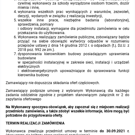
miejscowych
Raport o stanie gminy
cywilnej wykonawcy za szkody wyrządzone osobom trzecim, dozór
mienia i inne,
wykonania wszelkich prac wynikających z warunków, zezwoleń,
Zbiory danych przestrzennych
Punkty nieodpłatnej pomocy prawnej
decyzji, wydanych w związku z realizacją inwestycji,
wszelkie inne prace, niezbędne badania (laboratoryjne),
sprawdzenia, pomiary
i odbiory instalacji, wymagane dla przedmiotu zamówienia w celu
Analizy zmian w zagospodarowaniu przestrzennym
INNE
przekazania do użytkowania.
Wykonawca realizujący zamówienie publiczne, zobowiązany będzie
przyjąć na siebie obowiązki wytwórcy odpadów w rozumieniu
przepisów ustawy z dnia 14 grudnia 2012 r. o odpadach (t.j. Dz.U. z
Gminna Komisja Rozwiązywania Problemów Alkoholowych
2018 poz. 992 ze zm.).
dysponowania kierownikiem budowy posiadającym uprawnienia
budowlane
Skargi, wnioski i petycje
w specjalności instalacyjnej w zakresie sieci, instalacji i urządzeń
elektrycznych
i elektroenergetycznych upoważniające do sprawowania funkcji
kierownika budowy
Wybory Ławników 2024r.
Zamawiający nie dopuszcza składania ofert częściowych.
Zamawiający podpisze umowę z wybranym Wykonawcą dla każdego
Audyt
zadania oddzielnie zgodnie z projektem stanowiącym załącznik nr 2 do
zapytania ofertowego
Na Wykonawcy spoczywa obowi
ą
zek, aby zapoznał si
ę
z miejscem realizacji
przedmiotu zamówienia, a także zdobył wszelkie informacje, które mog
ą
by
ć
potrzebne do przygotowania oferty.
TERMIN REALIZACJI ZAMÓWIENIA
Wykonawca zrealizuje przedmiot umowy w terminie
do 30.09.2021 r.