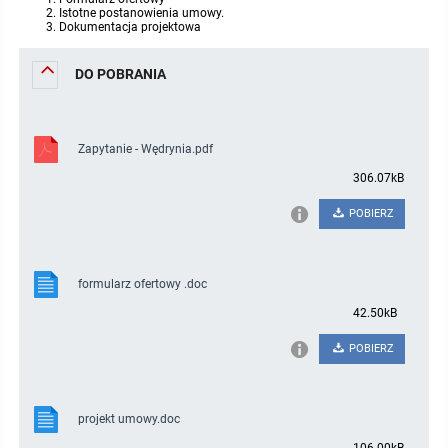
Istotne postanowienia umowy.
Dokumentacja projektowa
DO POBRANIA
Zapytanie - Wędrynia.pdf
306.07kB
POBIERZ
formularz ofertowy .doc
42.50kB
POBIERZ
projekt umowy.doc