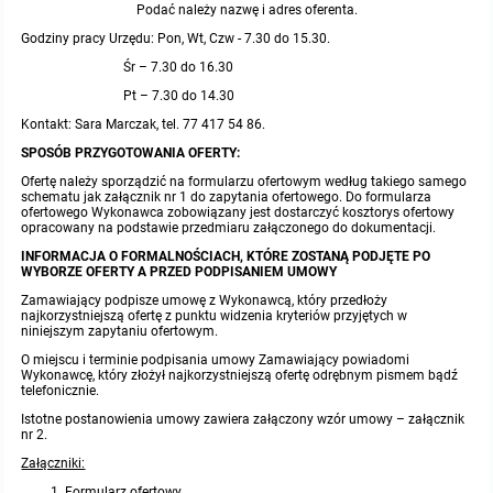
Podać należy nazwę i adres oferenta.
Godziny pracy Urzędu: Pon, Wt, Czw - 7.30 do 15.30.
Śr – 7.30 do 16.30
Pt – 7.30 do 14.30
Kontakt: Sara Marczak, tel. 77 417 54 86.
SPOSÓB PRZYGOTOWANIA OFERTY:
Ofertę należy sporządzić na formularzu ofertowym według takiego samego
schematu jak załącznik nr 1 do zapytania ofertowego. Do formularza
ofertowego Wykonawca zobowiązany jest dostarczyć kosztorys ofertowy
opracowany na podstawie przedmiaru załączonego do dokumentacji.
INFORMACJA O FORMALNOŚCIACH, KTÓRE ZOSTANĄ PODJĘTE PO
WYBORZE OFERTY A PRZED PODPISANIEM UMOWY
Zamawiający podpisze umowę z Wykonawcą, który przedłoży
najkorzystniejszą ofertę z punktu widzenia kryteriów przyjętych w
niniejszym zapytaniu ofertowym.
O miejscu i terminie podpisania umowy Zamawiający powiadomi
Wykonawcę, który złożył najkorzystniejszą ofertę odrębnym pismem bądź
telefonicznie.
Istotne postanowienia umowy zawiera załączony wzór umowy – załącznik
nr 2.
Załączniki:
Formularz ofertowy