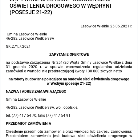
OŚWIETLENIA DROGOWEGO W WĘDRYNI
Protokoły z posiedzeń sesji 2023
Wspólne posiedzenia Komisji Rady Gminy Lasowice Wielkie
Uchwały Rady Gminy 2009-2014
Informacje o finansach publicznych
Strategia rozwoju
Kogo dotyczy BIP?
MENU PRZEDMIOTOWE
(POSESJE 21-22)
Protokoły z posiedzeń sesji 2022
Doraźna komisji ds. wyboru ławników
Uchwały Rady Gminy do 2007
Opinie Regionalnej Izby Obrachunkowej
Regulamin organizacyjny
Co powinien zawierać BIP?
Instytucje Gminne
Lasowice Wielkie, 25.06.2021 r.
Gmina Lasowice Wielkie
46-282 Lasowice Wielkie 99A
Protokoły z posiedzeń sesji 2021
Gospodarka przestrzenna
Podstawy prawne
JEDNOSTKI ORGANIZACYJNE
Zarządzenia Wójta
GK.271.7.2021
ZAPYTANIE OFERTOWE
Protokoły z posiedzeń sesji 2020
Raport dostępności
Formularz oświadczenia BIP
Sołectwa
Zarządzenia Wójta 2024-2029
Podatki i opłaty
Ośrodek Pomocy Społecznej
na podstawie Zarządzenia Nr 251/20 Wójta Gminy Lasowice Wielkie z dnia
31 grudnia 2020 r. w sprawie wprowadzenia regulaminu udzielania
Protokoły z posiedzeń sesji 2019
zamówień o wartości nie przekraczającej kwoty 130 000 złotych netto
Zarządzenia Wójta 2018-2023
Formularze na podatki lokalne obowiązujące od 1 lipca 2019 r.
Preferencyjny zakup węgla
Zespół Szkolno-Przedszkolny w Chocianowicach
na roboty budowlane polegające na budowie sieci oświetlenia drogowego
w Wędryni (posesje 21-22)
Protokoły z posiedzeń sesji 2018
Zarządzenia Wójta Gminy w 2010 roku
Umorzenia
Oświadczenia majątkowe radnych i pracowników
Zespół Szkolno-Przedszkolny w Lasowicach Wielkich
NAZWA I ADRES ZAMAWIAJĄCEGO
Gmina Lasowice Wielkie
Protokoły z posiedzeń sesji 2017
Zarządzenia Wójta Gminy w 2011 r.
Podatki i opłaty lokalne
Obwieszczenia i ogłoszenia
Biblioteka Publiczna
46-282 Lasowice Wielkie 99A, woj. opolskie,
tel. (77) 417 54 70, faks (77) 417 54 91
Protokoły z posiedzeń sesji 2017
Zarządzenia Wójta do 2007
Informacje publiczne archiwalne
Praca w Urzędzie
PRZEDMIOT ZAMÓWIENIA
Określenie przedmiotu zamówienia oraz wielkości lub zakresu zamówienia:
Protokoły z posiedzeń sesji 2016
Zarządzenia w 2008 roku
Informacje o środowisku
Ogłoszenia o naborze
Ochrona Środowiska
Przedmiotem zamówienia jest: budowa sieci oświetlenia drogowego w