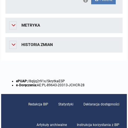
METRYKA
HISTORIA ZMIAN
ePUAP:
/8qljq2r91x/SkrytkaESP
e-Doręczenia:
AE:PL-89643-20313-JCHCR-28
Redakcja BIP
Statystyki
Deklaracja dostępności
Artykuły archiwalne
Instrukcja korzystania z BIP