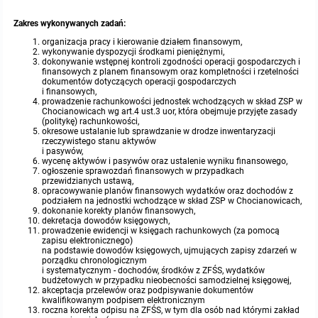
Zakres wykonywanych zadań:
organizacja pracy i kierowanie działem finansowym,
wykonywanie dyspozycji środkami pieniężnymi,
dokonywanie wstępnej kontroli zgodności operacji gospodarczych i
finansowych z planem finansowym oraz kompletności i rzetelności
dokumentów dotyczących operacji gospodarczych
i finansowych,
prowadzenie rachunkowości jednostek wchodzących w skład ZSP w
Chocianowicach wg art.4 ust.3 uor, która obejmuje przyjęte zasady
(politykę) rachunkowości,
okresowe ustalanie lub sprawdzanie w drodze inwentaryzacji
rzeczywistego stanu aktywów
i pasywów,
wycenę aktywów i pasywów oraz ustalenie wyniku finansowego,
ogłoszenie sprawozdań finansowych w przypadkach
przewidzianych ustawą,
opracowywanie planów finansowych wydatków oraz dochodów z
podziałem na jednostki wchodzące w skład ZSP w Chocianowicach,
dokonanie korekty planów finansowych,
dekretacja dowodów księgowych,
prowadzenie ewidencji w księgach rachunkowych (za pomocą
zapisu elektronicznego)
na podstawie dowodów księgowych, ujmujących zapisy zdarzeń w
porządku chronologicznym
i systematycznym - dochodów, środków z ZFŚS, wydatków
budżetowych w przypadku nieobecności samodzielnej księgowej,
akceptacja przelewów oraz podpisywanie dokumentów
kwalifikowanym podpisem elektronicznym
roczna korekta odpisu na ZFŚS, w tym dla osób nad którymi zakład