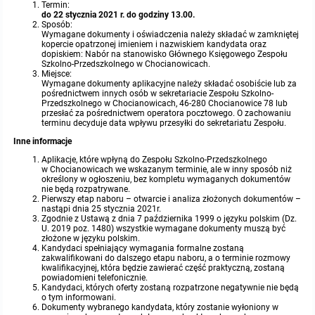
Termin:
do 22 stycznia 2021 r. do godziny 13.00.
Sposób:
Wymagane dokumenty i oświadczenia należy składać w zamkniętej
kopercie opatrzonej imieniem i nazwiskiem kandydata oraz
dopiskiem: Nabór na stanowisko Głównego Księgowego Zespołu
Szkolno-Przedszkolnego w Chocianowicach.
Miejsce:
Wymagane dokumenty aplikacyjne należy składać osobiście lub za
pośrednictwem innych osób w sekretariacie Zespołu Szkolno-
Przedszkolnego w Chocianowicach, 46-280 Chocianowice 78 lub
przesłać za pośrednictwem operatora pocztowego. O zachowaniu
terminu decyduje data wpływu przesyłki do sekretariatu Zespołu.
Inne informacje
Aplikacje, które wpłyną do Zespołu Szkolno-Przedszkolnego
w Chocianowicach we wskazanym terminie, ale w inny sposób niż
określony w ogłoszeniu, bez kompletu wymaganych dokumentów
nie będą rozpatrywane.
Pierwszy etap naboru – otwarcie i analiza złożonych dokumentów –
nastąpi dnia 25 stycznia 2021r.
Zgodnie z Ustawą z dnia 7 października 1999 o języku polskim (Dz.
U. 2019 poz. 1480) wszystkie wymagane dokumenty muszą być
złożone w języku polskim.
Kandydaci spełniający wymagania formalne zostaną
zakwalifikowani do dalszego etapu naboru, a o terminie rozmowy
kwalifikacyjnej, która będzie zawierać część praktyczną, zostaną
powiadomieni telefonicznie.
Kandydaci, których oferty zostaną rozpatrzone negatywnie nie będą
o tym informowani.
Dokumenty wybranego kandydata, który zostanie wyłoniony w