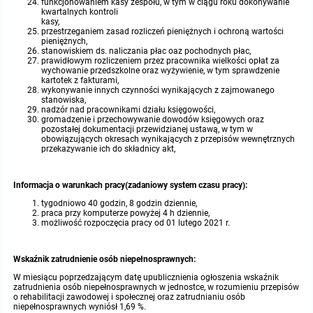
funkcjonowaniem kasy zespołu, w tym w ciągu roku dokonywanie
kwartalnych kontroli
kasy,
przestrzeganiem zasad rozliczeń pieniężnych i ochroną wartości
pieniężnych,
stanowiskiem ds. naliczania płac oaz pochodnych płac,
prawidłowym rozliczeniem przez pracownika wielkości opłat za
wychowanie przedszkolne oraz wyżywienie, w tym sprawdzenie
kartotek z fakturami,
wykonywanie innych czynności wynikających z zajmowanego
stanowiska,
nadzór nad pracownikami działu księgowości,
gromadzenie i przechowywanie dowodów księgowych oraz
pozostałej dokumentacji przewidzianej ustawą, w tym w
obowiązujących okresach wynikających z przepisów wewnętrznych
przekazywanie ich do składnicy akt,
Informacja o warunkach pracy(zadaniowy system czasu pracy):
tygodniowo 40 godzin, 8 godzin dziennie,
praca przy komputerze powyżej 4 h dziennie,
możliwość rozpoczęcia pracy od 01 lutego 2021 r.
Wskaźnik zatrudnienie osób niepełnosprawnych:
W miesiącu poprzedzającym datę upublicznienia ogłoszenia wskaźnik
zatrudnienia osób niepełnosprawnych w jednostce, w rozumieniu przepisów
o rehabilitacji zawodowej i społecznej oraz zatrudnianiu osób
niepełnosprawnych wyniósł 1,69 %.