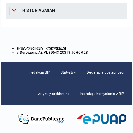
HISTORIA ZMIAN
ePUAP:
/8qljq2r91x/SkrytkaESP
e-Doręczenia:
AE:PL-89643-20313-JCHCR-28
Redakcja BIP
Statystyki
Deklaracja dostępności
Artykuły archiwalne
Instrukcja korzystania z BIP