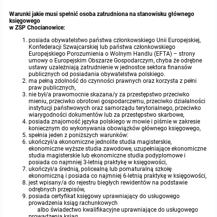
Warunki jakie musi spełnić osoba zatrudniona na stanowisku głównego
Protokoły z posiedzeń sesji 2015
Zarządzenia w 2009
Oświadczenia kandydata
Publicznie dostępny wykaz danych o środowisku
Kontrole
księgowego
w ZSP Chocianowice:
Protokoły z posiedzeń sesji 2014
posiada obywatelstwo państwa członkowskiego Unii Europejskiej,
Informacja o wynikach naboru
Rejestr działalności regulowanej
Przetargi
Konfederacji Szwajcarskiej lub państwa członkowskiego
Europejskiego Porozumienia o Wolnym Handlu (EFTA) – strony
umowy o Europejskim Obszarze Gospodarczym, chyba że odrębne
Protokoły z posiedzeń sesji 2013
Roczne sprawozdania z gospodarki odpadami
Platforma e-Zamówienia
Gminna Ewidencja Zabytków Gminy Lasowice Wielkie
ustawy uzależniają zatrudnienie w jednostce sektora finansów
publicznych od posiadania obywatelstwa polskiego.
ma pełną zdolność do czynności prawnych oraz korzysta z pełni
praw publicznych,
Protokoły z posiedzeń sesji 2012
Analiza stanu gospodarki odpadami
Ogłoszenia dodatkowe
Planowanie i zagospodarowanie przestrzenne
nie był/a prawomocnie skazana/y za przestępstwo przeciwko
mieniu, przeciwko obrotowi gospodarczemu, przeciwko działalności
instytucji państwowych oraz samorządu terytorialnego, przeciwko
Protokoły z posiedzeń sesji 2011
Okresowa ocena jakości wody
Odpowiedzi na zapytania
Studium uwarunkowań i kierunków zagospodarowania przestrzennego
Zaproszenia do składania ofert
wiarygodności dokumentów lub za przestępstwo skarbowe,
posiada znajomość języka polskiego w mowie i piśmie w zakresie
koniecznym do wykonywania obowiązków głównego księgowego,
spełnia jeden z poniższych warunków:
Protokoły z posiedzeń sesji 2010
Sprawozdanie okresowe z realizacji programu ochrony powietrza
Informacja z otwarcia ofert
Miejscowe plany zagospodarowania przestrzennego
Archiwum BIP
Obowiązujące
ukończył/a ekonomiczne jednolite studia magisterskie,
ekonomiczne wyższe studia zawodowe, uzupełniające ekonomiczne
studia magisterskie lub ekonomiczne studia podyplomowe i
Dyżury Przewodniczącego Rady Gminy
Plan Postępowań
Plan ogólny gminy
OGŁOSZENIA
Taryfy dla zbiorowego zaopatrzenia w wodę i zbiorowego odprowadzania
W trakcie opracowania
Obowiązujące
posiada co najmniej 3-letnią praktykę w księgowości,
ścieków dla Gminy Lasowice Wielkie
ukończył/a średnią, policealną lub pomaturalną szkołę
ekonomiczną i posiada co najmniej 6-letnią praktykę w księgowości,
jest wpisany/a do rejestru biegłych rewidentów na podstawie
Informacje o wyborze ofert
Formularze dotyczące aktów planowania przestrzennego
W trakcie opracowania
Obowiązujący
odrębnych przepisów,
Ochrona danych osobowych
posiada certyfikat księgowy uprawniający do usługowego
prowadzenia ksiąg rachunkowych
albo świadectwo kwalifikacyjne uprawniające do usługowego
Wnioski o sporządzenie lub zmianę planów ogólnych lub planów
W trakcie opracowania
prowadzenia ksiąg