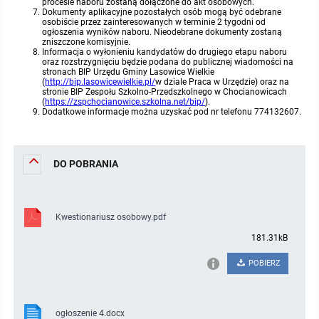
procesie naboru zostaną dołączone do akt osobowych.
Dokumenty aplikacyjne pozostałych osób mogą być odebrane
osobiście przez zainteresowanych w terminie 2 tygodni od
ogłoszenia wyników naboru. Nieodebrane dokumenty zostaną
zniszczone komisyjnie.
Informacja o wyłonieniu kandydatów do drugiego etapu naboru
oraz rozstrzygnięciu będzie podana do publicznej wiadomości na
stronach BIP Urzędu Gminy Lasowice Wielkie
(
http://bip.lasowicewielkie.pl/
w dziale Praca w Urzędzie) oraz na
stronie BIP Zespołu Szkolno-Przedszkolnego w Chocianowicach
(
https://zspchocianowice.szkolna.net/bip/
).
Dodatkowe informacje można uzyskać pod nr telefonu 774132607.
DO POBRANIA
Kwestionariusz osobowy.pdf
181.31kB
POBIERZ
ogłoszenie 4.docx