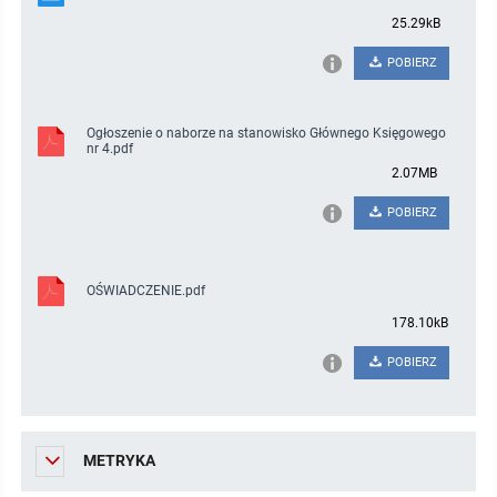
25.29kB
POBIERZ
Ogłoszenie o naborze na stanowisko Głównego Księgowego
nr 4.pdf
2.07MB
POBIERZ
OŚWIADCZENIE.pdf
178.10kB
POBIERZ
METRYKA