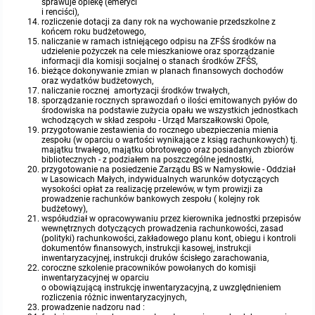
sprawuje opiekę (emeryci
i renciści),
rozliczenie dotacji za dany rok na wychowanie przedszkolne z
końcem roku budżetowego,
naliczanie w ramach istniejącego odpisu na ZFŚS środków na
udzielenie pożyczek na cele mieszkaniowe oraz sporządzanie
informacji dla komisji socjalnej o stanach środków ZFŚS,
bieżące dokonywanie zmian w planach finansowych dochodów
oraz wydatków budżetowych,
naliczanie rocznej amortyzacji środków trwałych,
sporządzanie rocznych sprawozdań o ilości emitowanych pyłów do
środowiska na podstawie zużycia opału we wszystkich jednostkach
wchodzących w skład zespołu - Urząd Marszałkowski Opole,
przygotowanie zestawienia do rocznego ubezpieczenia mienia
zespołu (w oparciu o wartości wynikające z ksiąg rachunkowych) tj.
majątku trwałego, majątku obrotowego oraz posiadanych zbiorów
bibliotecznych - z podziałem na poszczególne jednostki,
przygotowanie na posiedzenie Zarządu BS w Namysłowie - Oddział
w Lasowicach Małych, indywidualnych warunków dotyczących
wysokości opłat za realizację przelewów, w tym prowizji za
prowadzenie rachunków bankowych zespołu ( kolejny rok
budżetowy),
współudział w opracowywaniu przez kierownika jednostki przepisów
wewnętrznych dotyczących prowadzenia rachunkowości, zasad
(polityki) rachunkowości, zakładowego planu kont, obiegu i kontroli
dokumentów finansowych, instrukcji kasowej, instrukcji
inwentaryzacyjnej, instrukcji druków ścisłego zarachowania,
coroczne szkolenie pracowników powołanych do komisji
inwentaryzacyjnej w oparciu
o obowiązującą instrukcję inwentaryzacyjną, z uwzględnieniem
rozliczenia różnic inwentaryzacyjnych,
prowadzenie nadzoru nad :