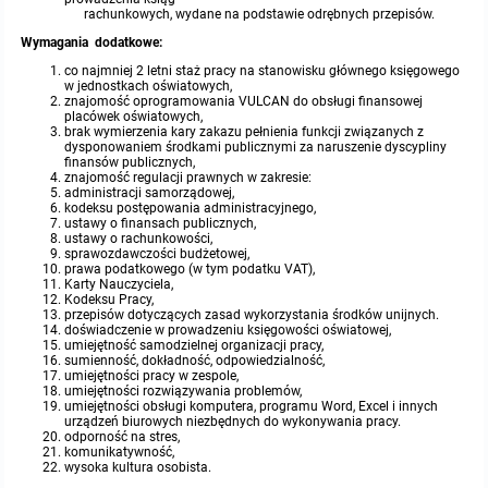
miejscowych
Raport o stanie gminy
rachunkowych, wydane na podstawie odrębnych przepisów.
Wymagania dodatkowe:
Zbiory danych przestrzennych
Punkty nieodpłatnej pomocy prawnej
co najmniej 2 letni staż pracy na stanowisku głównego księgowego
w jednostkach oświatowych,
znajomość oprogramowania VULCAN do obsługi finansowej
Analizy zmian w zagospodarowaniu przestrzennym
INNE
placówek oświatowych,
brak wymierzenia kary zakazu pełnienia funkcji związanych z
dysponowaniem środkami publicznymi za naruszenie dyscypliny
finansów publicznych,
Gminna Komisja Rozwiązywania Problemów Alkoholowych
znajomość regulacji prawnych w zakresie:
administracji samorządowej,
kodeksu postępowania administracyjnego,
Skargi, wnioski i petycje
ustawy o finansach publicznych,
ustawy o rachunkowości,
sprawozdawczości budżetowej,
prawa podatkowego (w tym podatku VAT),
Wybory Ławników 2024r.
Karty Nauczyciela,
Kodeksu Pracy,
przepisów dotyczących zasad wykorzystania środków unijnych.
Audyt
doświadczenie w prowadzeniu księgowości oświatowej,
umiejętność samodzielnej organizacji pracy,
sumienność, dokładność, odpowiedzialność,
umiejętności pracy w zespole,
umiejętności rozwiązywania problemów,
umiejętności obsługi komputera, programu Word, Excel i innych
urządzeń biurowych niezbędnych do wykonywania pracy.
odporność na stres,
komunikatywność,
wysoka kultura osobista.