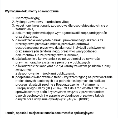
Wymagane dokumenty i oświadczenia:
list motywacyjny,
życiorys zawodowy - curriculum vitae,
wypełniony kwestionariusz osobowy dla osób ubiegających się o
zatrudnienie,
dokumenty potwierdzające wymagane kwalifikacje, umiejętności
oraz staż pracy,
oświadczenie kandydata o braku prawomocnego skazania za
przestępstwo przeciwko mieniu, przeciwko obrotowi
gospodarczemu, przeciwko działalności instytucji państwowych
oraz samorządu terytorialnego, przeciwko wiarygodności
dokumentów lub za przestępstwo skarbowe,
oświadczenie o korzystaniu z pełnej zdolności do czynności
prawnych oraz korzystaniu z pełni praw publicznych,
oświadczenie że kandydat nie był karany zakazem pełnienia funkcji
związanych
z dysponowaniem środkami publicznymi,
podpisane oświadczenie o treści - Wyrażam zgodę na przetwarzanie
moich danych osobowych dla potrzeb niezbędnych do realizacji
procesu rekrutacji zgodnie z Rozporządzeniem Parlamentu
Europejskiego i Rady (UE) 2016/679 z dnia 27 kwietnia 2016 r. w
sprawie ochrony osób fizycznych w związku z przetwarzaniem
danych osobowych i w sprawie swobodnego przepływu takich
danych oraz uchylenia dyrektywy 95/46/WE (RODO).
Termin, sposób i miejsce składania dokumentów aplikacyjnych: