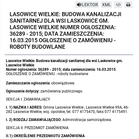
LEKTOR
XML
Protokoły z posiedzeń sesji 2023
Wspólne posiedzenia Komisji Rady Gminy Lasowice Wielkie
Uchwały Rady Gminy 2009-2014
Informacje o finansach publicznych
Strategia rozwoju
Kogo dotyczy BIP?
MENU PRZEDMIOTOWE
LASOWICE WIELKIE: BUDOWA KANALIZACJI
SANITARNEJ DLA WSI LASKOWICE GM.
Protokoły z posiedzeń sesji 2022
Doraźna komisji ds. wyboru ławników
Uchwały Rady Gminy do 2007
Opinie Regionalnej Izby Obrachunkowej
Regulamin organizacyjny
Co powinien zawierać BIP?
Instytucje Gminne
LASOWICE WIELKIE NUMER OGŁOSZENIA:
36289 - 2015; DATA ZAMIESZCZENIA:
16.03.2015 OGŁOSZENIE O ZAMÓWIENIU -
Protokoły z posiedzeń sesji 2021
Gospodarka przestrzenna
Podstawy prawne
JEDNOSTKI ORGANIZACYJNE
Zarządzenia Wójta
ROBOTY BUDOWLANE
Protokoły z posiedzeń sesji 2020
Raport dostępności
Formularz oświadczenia BIP
Sołectwa
Zarządzenia Wójta 2024-2029
Podatki i opłaty
Ośrodek Pomocy Społecznej
Lasowice Wielkie: Budowa kanalizacji sanitarnej dla wsi Laskowice gm.
Lasowice Wielkie
Numer ogłoszenia: 36289 - 2015; data zamieszczenia: 16.03.2015
Protokoły z posiedzeń sesji 2019
Zarządzenia Wójta 2018-2023
Formularze na podatki lokalne obowiązujące od 1 lipca 2019 r.
Preferencyjny zakup węgla
Zespół Szkolno-Przedszkolny w Chocianowicach
OGŁOSZENIE O ZAMÓWIENIU - roboty budowlane
Zamieszczanie ogłoszenia:
obowiązkowe.
Protokoły z posiedzeń sesji 2018
Zarządzenia Wójta Gminy w 2010 roku
Umorzenia
Oświadczenia majątkowe radnych i pracowników
Zespół Szkolno-Przedszkolny w Lasowicach Wielkich
Ogłoszenie dotyczy:
zamówienia publicznego.
SEKCJA I: ZAMAWIAJĄCY
Protokoły z posiedzeń sesji 2017
Zarządzenia Wójta Gminy w 2011 r.
Podatki i opłaty lokalne
Obwieszczenia i ogłoszenia
Biblioteka Publiczna
I. 1) NAZWA I ADRES:
Gmina Lasowice Wielkie , Lasowice Wielkie 99A, 46-
282 Lasowice Wielkie, woj. opolskie, tel. 077 4175470, faks 077 4175491.
Protokoły z posiedzeń sesji 2017
Zarządzenia Wójta do 2007
Informacje publiczne archiwalne
Praca w Urzędzie
I. 2) RODZAJ ZAMAWIAJĄCEGO:
Administracja samorządowa.
SEKCJA II: PRZEDMIOT ZAMÓWIENIA
Protokoły z posiedzeń sesji 2016
Zarządzenia w 2008 roku
Informacje o środowisku
Ogłoszenia o naborze
Ochrona Środowiska
II.1) OKREŚLENIE PRZEDMIOTU ZAMÓWIENIA