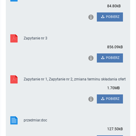
84.80kB
POBIERZ
Zapytanie nr 3
856.09kB
POBIERZ
Zapytanie nr 1, Zapytanie nr 2, zmiana terminu składania ofert
1.70MB
POBIERZ
przedmiar.doc
127.50kB