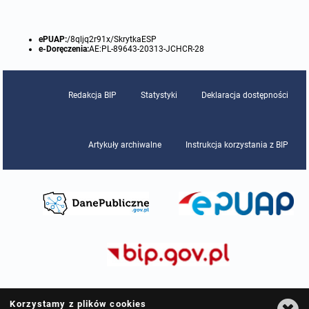
ePUAP:
/8qljq2r91x/SkrytkaESP
e-Doręczenia:
AE:PL-89643-20313-JCHCR-28
Redakcja BIP
Statystyki
Deklaracja dostępności
Artykuły archiwalne
Instrukcja korzystania z BIP
Korzystamy z plików cookies