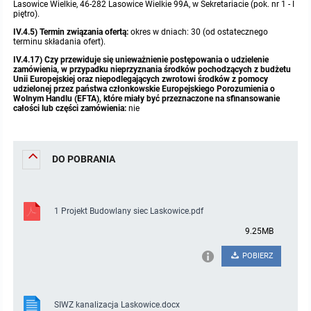
Lasowice Wielkie, 46-282 Lasowice Wielkie 99A, w Sekretariacie (pok. nr 1 - I
piętro).
IV.4.5) Termin związania ofertą:
okres w dniach: 30 (od ostatecznego
terminu składania ofert).
IV.4.17) Czy przewiduje się unieważnienie postępowania o udzielenie
zamówienia, w przypadku nieprzyznania środków pochodzących z budżetu
Unii Europejskiej oraz niepodlegających zwrotowi środków z pomocy
udzielonej przez państwa członkowskie Europejskiego Porozumienia o
Wolnym Handlu (EFTA), które miały być przeznaczone na sfinansowanie
całości lub części zamówienia:
nie
DO POBRANIA
1 Projekt Budowlany siec Laskowice.pdf
9.25MB
POBIERZ
SIWZ kanalizacja Laskowice.docx