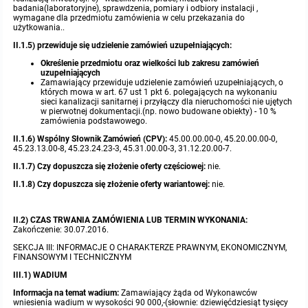
miejscowych
Raport o stanie gminy
badania(laboratoryjne), sprawdzenia, pomiary i odbiory instalacji ,
wymagane dla przedmiotu zamówienia w celu przekazania do
użytkowania..
Zbiory danych przestrzennych
Punkty nieodpłatnej pomocy prawnej
II.1.5) przewiduje się udzielenie zamówień uzupełniających:
Określenie przedmiotu oraz wielkości lub zakresu zamówień
Analizy zmian w zagospodarowaniu przestrzennym
INNE
uzupełniających
Zamawiający przewiduje udzielenie zamówień uzupełniających, o
których mowa w art. 67 ust 1 pkt 6. polegających na wykonaniu
sieci kanalizacji sanitarnej i przyłączy dla nieruchomości nie ujętych
Gminna Komisja Rozwiązywania Problemów Alkoholowych
w pierwotnej dokumentacji.(np. nowo budowane obiekty) - 10 %
zamówienia podstawowego.
II.1.6) Wspólny Słownik Zamówień (CPV):
45.00.00.00-0, 45.20.00.00-0,
Skargi, wnioski i petycje
45.23.13.00-8, 45.23.24.23-3, 45.31.00.00-3, 31.12.20.00-7.
II.1.7) Czy dopuszcza się złożenie oferty częściowej:
nie.
Wybory Ławników 2024r.
II.1.8) Czy dopuszcza się złożenie oferty wariantowej:
nie.
Audyt
II.2) CZAS TRWANIA ZAMÓWIENIA LUB TERMIN WYKONANIA:
Zakończenie: 30.07.2016.
SEKCJA III: INFORMACJE O CHARAKTERZE PRAWNYM, EKONOMICZNYM,
FINANSOWYM I TECHNICZNYM
III.1) WADIUM
Informacja na temat wadium:
Zamawiający żąda od Wykonawców
wniesienia wadium w wysokości 90 000,-(słownie: dziewięćdziesiąt tysięcy