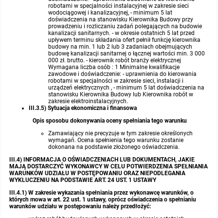
robotami w specjalności instalacyjnej w zakresie sieci
wodociągowej i kanalizacyjnej, - minimum 5 lat
doświadczenia na stanowisku Kierownika Budowy przy
prowadzeniu i rozliczaniu zadań polegających na budowie
kanalizacji sanitarnych. - w okresie ostatnich 5 lat przed
upływem terminu składania ofert pełnił funkcję kierownika
budowy na min. 1 lub 2 lub 3 zadaniach obejmujących
budowę kanalizacji sanitarnej o łącznej wartości min. 3 000
000 zł. brutto. - kierownik robót branży elektrycznej
Wymagana liczba osób : 1 Minimalne kwalifikacje
zawodowe i doświadczenie: - uprawnienia do kierowania
robotami w specjalności w zakresie sieci, instalacji i
urządzeń elektrycznych , - minimum 5 lat doświadczenia na
stanowisku Kierownika Budowy lub Kierownika robót w
zakresie elektroinstalacyjnych.
III.3.5) Sytuacja ekonomiczna i finansowa
Opis sposobu dokonywania oceny spełniania tego warunku
Zamawiający nie precyzuje w tym zakresie określonych
wymagań. Ocena spełnienia tego warunku zostanie
dokonana na podstawie złożonego oświadczenia.
III.4) INFORMACJA O OŚWIADCZENIACH LUB DOKUMENTACH, JAKIE
MAJĄ DOSTARCZYĆ WYKONAWCY W CELU POTWIERDZENIA SPEŁNIANIA
WARUNKÓW UDZIAŁU W POSTĘPOWANIU ORAZ NIEPODLEGANIA
WYKLUCZENIU NA PODSTAWIE ART. 24 UST. 1 USTAWY
III.4.1) W zakresie wykazania spełniania przez wykonawcę warunków, o
których mowa w art. 22 ust. 1 ustawy, oprócz oświadczenia o spełnianiu
warunków udziału w postępowaniu należy przedłożyć: