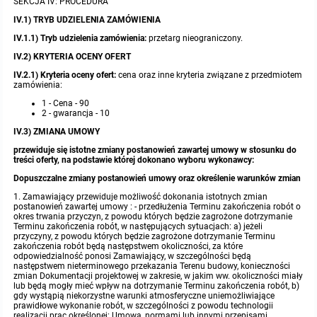
SEKCJA IV: PROCEDURA
IV.1) TRYB UDZIELENIA ZAMÓWIENIA
IV.1.1) Tryb udzielenia zamówienia:
przetarg nieograniczony.
IV.2) KRYTERIA OCENY OFERT
IV.2.1) Kryteria oceny ofert:
cena oraz inne kryteria związane z przedmiotem
zamówienia:
1 - Cena - 90
2 - gwarancja - 10
IV.3) ZMIANA UMOWY
przewiduje się istotne zmiany postanowień zawartej umowy w stosunku do
treści oferty, na podstawie której dokonano wyboru wykonawcy:
Dopuszczalne zmiany postanowień umowy oraz określenie warunków zmian
1. Zamawiający przewiduje możliwość dokonania istotnych zmian
postanowień zawartej umowy : - przedłużenia Terminu zakończenia robót o
okres trwania przyczyn, z powodu których będzie zagrożone dotrzymanie
Terminu zakończenia robót, w następujących sytuacjach: a) jeżeli
przyczyny, z powodu których będzie zagrożone dotrzymanie Terminu
zakończenia robót będą następstwem okoliczności, za które
odpowiedzialność ponosi Zamawiający, w szczególności będą
następstwem nieterminowego przekazania Terenu budowy, konieczności
zmian Dokumentacji projektowej w zakresie, w jakim ww. okoliczności miały
lub będą mogły mieć wpływ na dotrzymanie Terminu zakończenia robót, b)
gdy wystąpią niekorzystne warunki atmosferyczne uniemożliwiające
prawidłowe wykonanie robót, w szczególności z powodu technologii
realizacji prac określonej: Umową, normami lub innymi przepisami,