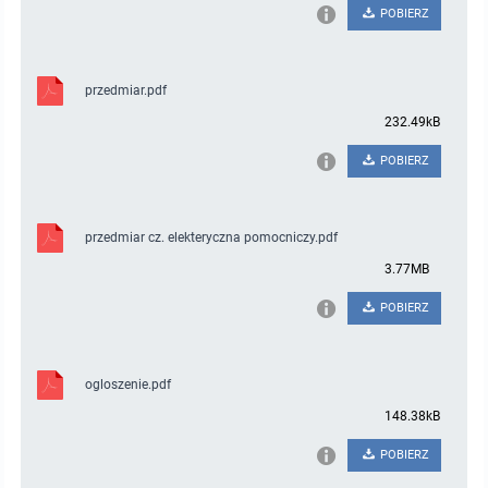
POBIERZ
przedmiar.pdf
232.49kB
POBIERZ
przedmiar cz. elekteryczna pomocniczy.pdf
3.77MB
POBIERZ
ogloszenie.pdf
148.38kB
POBIERZ