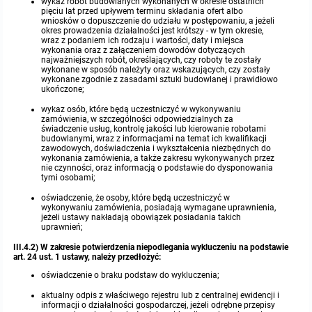
wykaz robót budowlanych wykonanych w okresie ostatnich
pięciu lat przed upływem terminu składania ofert albo
wniosków o dopuszczenie do udziału w postępowaniu, a jeżeli
okres prowadzenia działalności jest krótszy - w tym okresie,
wraz z podaniem ich rodzaju i wartości, daty i miejsca
wykonania oraz z załączeniem dowodów dotyczących
najważniejszych robót, określających, czy roboty te zostały
wykonane w sposób należyty oraz wskazujących, czy zostały
wykonane zgodnie z zasadami sztuki budowlanej i prawidłowo
ukończone;
wykaz osób, które będą uczestniczyć w wykonywaniu
zamówienia, w szczególności odpowiedzialnych za
świadczenie usług, kontrolę jakości lub kierowanie robotami
budowlanymi, wraz z informacjami na temat ich kwalifikacji
zawodowych, doświadczenia i wykształcenia niezbędnych do
wykonania zamówienia, a także zakresu wykonywanych przez
nie czynności, oraz informacją o podstawie do dysponowania
tymi osobami;
oświadczenie, że osoby, które będą uczestniczyć w
wykonywaniu zamówienia, posiadają wymagane uprawnienia,
jeżeli ustawy nakładają obowiązek posiadania takich
uprawnień;
III.4.2) W zakresie potwierdzenia niepodlegania wykluczeniu na podstawie
art. 24 ust. 1 ustawy, należy przedłożyć:
oświadczenie o braku podstaw do wykluczenia;
aktualny odpis z właściwego rejestru lub z centralnej ewidencji i
informacji o działalności gospodarczej, jeżeli odrębne przepisy