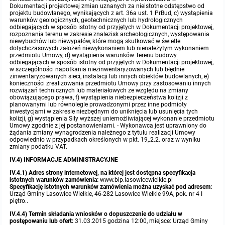
Dokumentacji projektowej zmian uznanych za nieistotne odstępstwo od
projektu budowlanego, wynikających z art. 36a ust. 1 PrBud, c) wystąpienia
warunków geologicznych, geotechnicznych lub hydrologicznych
odbiegających w sposób istotny od przyjętych w Dokumentacji projektowej,
rozpoznania terenu w zakresie znalezisk archeologicznych, występowania
niewybuchów lub niewypałów, które mogą skutkować w świetle
dotychczasowych założeń niewykonaniem lub nienależytym wykonaniem
przedmiotu Umowy, d) wystąpienia warunków Terenu budowy
odbiegających w sposób istotny od przyjętych w Dokumentacji projektowej,
w szczególności napotkania niezinwentaryzowanych lub błędnie
zinwentaryzowanych sieci, instalacji lub innych obiektów budowlanych, e)
konieczności zrealizowania przedmiotu Umowy przy zastosowaniu innych
rozwiązań technicznych lub materiałowych ze względu na zmiany
obowiązującego prawa, f) wystąpienia niebezpieczeństwa kolizji z
planowanymi lub równolegle prowadzonymi przez inne podmioty
inwestycjami w zakresie niezbędnym do uniknięcia lub usunięcia tych
kolizji, g) wystąpienia Siły wyższej uniemożliwiającej wykonanie przedmiotu
Umowy zgodnie z jej postanowieniami. - Wykonawca jest uprawniony do
żądania zmiany wynagrodzenia należnego z tytułu realizacji Umowy
odpowiednio w przypadkach określonych w pkt. 19,.2.2. oraz w wyniku
zmiany podatku VAT.
IV.4) INFORMACJE ADMINISTRACYJNE
IV.4.1)
Adres strony internetowej, na której jest dostępna specyfikacja
istotnych warunków zamówienia:
www.bip.lasowicewielkie.pl
Specyfikację istotnych warunków zamówienia można uzyskać pod adresem:
Urząd Gminy Lasowice Wielkie, 46-282 Lasowice Wielkie 99A, pok. nr 4 I
piętro..
IV.4.4) Termin składania wniosków o dopuszczenie do udziału w
postępowaniu lub ofert:
31.03.2015 godzina 12:00, miejsce: Urząd Gminy