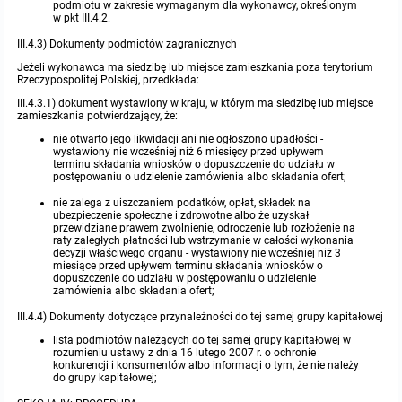
podmiotu w zakresie wymaganym dla wykonawcy, określonym
w pkt III.4.2.
III.4.3) Dokumenty podmiotów zagranicznych
Jeżeli wykonawca ma siedzibę lub miejsce zamieszkania poza terytorium
Rzeczypospolitej Polskiej, przedkłada:
III.4.3.1) dokument wystawiony w kraju, w którym ma siedzibę lub miejsce
zamieszkania potwierdzający, że:
nie otwarto jego likwidacji ani nie ogłoszono upadłości -
wystawiony nie wcześniej niż 6 miesięcy przed upływem
terminu składania wniosków o dopuszczenie do udziału w
postępowaniu o udzielenie zamówienia albo składania ofert;
nie zalega z uiszczaniem podatków, opłat, składek na
ubezpieczenie społeczne i zdrowotne albo że uzyskał
przewidziane prawem zwolnienie, odroczenie lub rozłożenie na
raty zaległych płatności lub wstrzymanie w całości wykonania
decyzji właściwego organu - wystawiony nie wcześniej niż 3
miesiące przed upływem terminu składania wniosków o
dopuszczenie do udziału w postępowaniu o udzielenie
zamówienia albo składania ofert;
III.4.4) Dokumenty dotyczące przynależności do tej samej grupy kapitałowej
lista podmiotów należących do tej samej grupy kapitałowej w
rozumieniu ustawy z dnia 16 lutego 2007 r. o ochronie
konkurencji i konsumentów albo informacji o tym, że nie należy
do grupy kapitałowej;