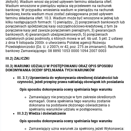
złotych). Wadium wnosi się przed upływem terminu składania ofert.
Wadium wnoszone w pieniądzu wpłaca się przelewem na rachunek
bankowy. W przypadku wniesienia wadium w pieniądzu na rachunek
bankowy, kwota wadium musi zostać zaksięgowana przed upływem
terminu składania ofert. 10.3. Wadium może być wnoszone w jednej lub
kilku następujących formach: 1) pieniądzu , 2) poręczeniach bankowych lub
poręczeniach spółdzielczej kasy oszczędnościowo-kredytowej, z tym że
poręczenie kasy jest zawsze poręczeniem pieniężnym, 3) gwarancjach
bankowych, 4) gwarancjach ubezpieczeniowych, 5) poręczeniach
udzielonych przez podmioty, o których mowa w art. 6b ust. 5 pkt. 2 ustawy
z dnia 9 listopada 2000r. o utworzeniu Polskiej agencji Rozwoju
Przedsiębiorczości (Dz. U. z 2007r, nr 42, poz. 275 ze zmianami). Rachunek
bankowy Zamawiającego: 08 8890 1053 0000 1094 2007 0003
III.2) ZALICZKI
III.3) WARUNKI UDZIAŁU W POSTĘPOWANIU ORAZ OPIS SPOSOBU
DOKONYWANIA OCENY SPEŁNIANIA TYCH WARUNKÓW
III. 3.1) Uprawnienia do wykonywania określonej działalności lub
czynności, jeżeli przepisy prawa nakładają obowiązek ich posiadania
Opis sposobu dokonywania oceny spełniania tego warunku
Zamawiający nie precyzuje w tym zakresie określonych
wymagań. Ocena spełnienia tego warunku zostanie
dokonana na podstawie złożonego oświadczenia o
spełnianiu warunków udziału w postępowaniu.
III.3.2) Wiedza i doświadczenie
Opis sposobu dokonywania oceny spełniania tego warunku
Zamawiający uzna warunek za spełniony, jeżeli Wykonawca: