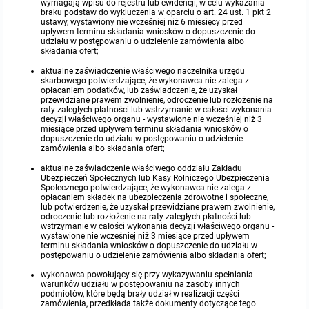
wymagają wpisu do rejestru lub ewidencji, w celu wykazania
braku podstaw do wykluczenia w oparciu o art. 24 ust. 1 pkt 2
ustawy, wystawiony nie wcześniej niż 6 miesięcy przed
upływem terminu składania wniosków o dopuszczenie do
udziału w postępowaniu o udzielenie zamówienia albo
składania ofert;
aktualne zaświadczenie właściwego naczelnika urzędu
skarbowego potwierdzające, że wykonawca nie zalega z
opłacaniem podatków, lub zaświadczenie, że uzyskał
przewidziane prawem zwolnienie, odroczenie lub rozłożenie na
raty zaległych płatności lub wstrzymanie w całości wykonania
decyzji właściwego organu - wystawione nie wcześniej niż 3
miesiące przed upływem terminu składania wniosków o
dopuszczenie do udziału w postępowaniu o udzielenie
zamówienia albo składania ofert;
aktualne zaświadczenie właściwego oddziału Zakładu
Ubezpieczeń Społecznych lub Kasy Rolniczego Ubezpieczenia
Społecznego potwierdzające, że wykonawca nie zalega z
opłacaniem składek na ubezpieczenia zdrowotne i społeczne,
lub potwierdzenie, że uzyskał przewidziane prawem zwolnienie,
odroczenie lub rozłożenie na raty zaległych płatności lub
wstrzymanie w całości wykonania decyzji właściwego organu -
wystawione nie wcześniej niż 3 miesiące przed upływem
terminu składania wniosków o dopuszczenie do udziału w
postępowaniu o udzielenie zamówienia albo składania ofert;
wykonawca powołujący się przy wykazywaniu spełniania
warunków udziału w postępowaniu na zasoby innych
podmiotów, które będą brały udział w realizacji części
zamówienia, przedkłada także dokumenty dotyczące tego