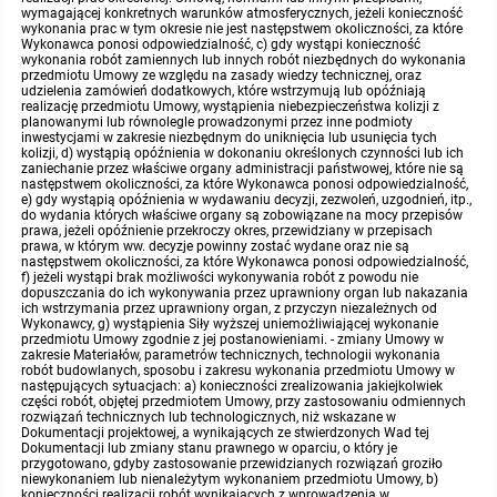
wymagającej konkretnych warunków atmosferycznych, jeżeli konieczność
wykonania prac w tym okresie nie jest następstwem okoliczności, za które
Wykonawca ponosi odpowiedzialność, c) gdy wystąpi konieczność
wykonania robót zamiennych lub innych robót niezbędnych do wykonania
przedmiotu Umowy ze względu na zasady wiedzy technicznej, oraz
udzielenia zamówień dodatkowych, które wstrzymują lub opóźniają
realizację przedmiotu Umowy, wystąpienia niebezpieczeństwa kolizji z
planowanymi lub równolegle prowadzonymi przez inne podmioty
inwestycjami w zakresie niezbędnym do uniknięcia lub usunięcia tych
kolizji, d) wystąpią opóźnienia w dokonaniu określonych czynności lub ich
zaniechanie przez właściwe organy administracji państwowej, które nie są
następstwem okoliczności, za które Wykonawca ponosi odpowiedzialność,
e) gdy wystąpią opóźnienia w wydawaniu decyzji, zezwoleń, uzgodnień, itp.,
do wydania których właściwe organy są zobowiązane na mocy przepisów
prawa, jeżeli opóźnienie przekroczy okres, przewidziany w przepisach
prawa, w którym ww. decyzje powinny zostać wydane oraz nie są
następstwem okoliczności, za które Wykonawca ponosi odpowiedzialność,
f) jeżeli wystąpi brak możliwości wykonywania robót z powodu nie
dopuszczania do ich wykonywania przez uprawniony organ lub nakazania
ich wstrzymania przez uprawniony organ, z przyczyn niezależnych od
Wykonawcy, g) wystąpienia Siły wyższej uniemożliwiającej wykonanie
przedmiotu Umowy zgodnie z jej postanowieniami. - zmiany Umowy w
zakresie Materiałów, parametrów technicznych, technologii wykonania
robót budowlanych, sposobu i zakresu wykonania przedmiotu Umowy w
następujących sytuacjach: a) konieczności zrealizowania jakiejkolwiek
części robót, objętej przedmiotem Umowy, przy zastosowaniu odmiennych
rozwiązań technicznych lub technologicznych, niż wskazane w
Dokumentacji projektowej, a wynikających ze stwierdzonych Wad tej
Dokumentacji lub zmiany stanu prawnego w oparciu, o który je
przygotowano, gdyby zastosowanie przewidzianych rozwiązań groziło
niewykonaniem lub nienależytym wykonaniem przedmiotu Umowy, b)
konieczności realizacji robót wynikających z wprowadzenia w