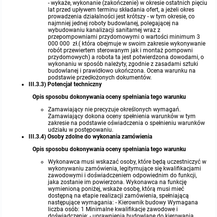
- wykaże, wykonanie (zakończenie) w okresie ostatnich pięciu
lat przed upływem terminu składania ofert, a jeżeli okres
prowadzenia działalności jest krótszy - w tym okresie, co
najmniej jednej roboty budowlanej, polegającej na
wybudowaniu kanalizacji sanitarnej wraz z
przepompowniami przydomowymi o wartości minimum 3
000 000
zł.( która obejmuje w swoim zakresie wykonywanie
robót przewiertem sterowanym jak i montaż pompowni
przydomowych) a robota ta jest potwierdzona dowodami, o
wykonaniu w sposób należyty, zgodnie z zasadami sztuki
budowlanej i prawidłowo ukończona. Ocena warunku na
podstawie przedłożonych dokumentów.
III.3.3) Potencjał techniczny
Opis sposobu dokonywania oceny spełniania tego warunku
Zamawiający nie precyzuje określonych wymagań.
Zamawiający dokona oceny spełnienia warunków w tym
zakresie na podstawie oświadczenia o spełnieniu warunków
udziału w postępowaniu.
III.3.4) Osoby zdolne do wykonania zamówienia
Opis sposobu dokonywania oceny spełniania tego warunku
Wykonawca musi wskazać osoby, które będą uczestniczyć w
wykonywaniu zamówienia, legitymujące się kwalifikacjami
zawodowymi i doświadczeniem odpowiednim do funkcji,
jaka zostanie im powierzona. Wykonawca na funkcję
wymienioną poniżej, wskaże osobę, którą musi mieć
dostępną na etapie realizacji zamówienia, spełniającą
następujące wymagania: - Kierownik budowy Wymagana
liczba osób: 1 Minimalne kwalifikacje zawodowe i
doświadczenie: - uprawnienia budowlane do kierowania