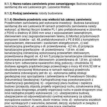
II.1.1) Nazwa nadana zamówieniu przez zamawiającego:
Budowa kanalizacji
sanitarnej dla wsi Laskowice gm. Lasowice Wielkie.
Protokoły z posiedzeń sesji 2015
Zarządzenia w 2009
Oświadczenia kandydata
Publicznie dostępny wykaz danych o środowisku
Kontrole
II.1.2) Rodzaj zamówienia:
roboty budowlane.
II.1.4) Określenie przedmiotu oraz wielkości lub zakresu zamówienia:
Protokoły z posiedzeń sesji 2014
Informacja o wynikach naboru
Rejestr działalności regulowanej
Przetargi
Przedmiotem zamówienia jest wykonanie inwestycji : Budowa kanalizacji
sanitarnej dla wsi Laskowice W ramach przedmiotu zamówienia należy
wykonać: a) Montaż tłoczni ścieków PL-1 jako prefabrykowanej w zbiorniku
Protokoły z posiedzeń sesji 2013
Roczne sprawozdania z gospodarki odpadami
Platforma e-Zamówienia
Gminna Ewidencja Zabytków Gminy Lasowice Wielkie
z PEHD o średnicy Ø 2000 mm wraz z wyposażeniem wewnętrznym,
sterowaniem oraz zagospodarowaniem terenu, b) Montaż przydomowych
pompowni ścieków - szt. 48, prefabrykowanych z PE Ø 800 z kompletnym
wyposażeniem, sterowaniem i zasilaniem energetycznym., c) sieć
Protokoły z posiedzeń sesji 2012
Analiza stanu gospodarki odpadami
Ogłoszenia dodatkowe
Planowanie i zagospodarowanie przestrzenne
kanalizacyjną grawitacyjną o dł. przewidywanej - 4,2 km, d) przyłącza
kanalizacyjne grawitacyjne - dł. przewidywana - 1,8 km. e) sieć
kanalizacyjną ciśnieniową wykonywaną przewiertem sterowanym,
Protokoły z posiedzeń sesji 2011
Okresowa ocena jakości wody
Odpowiedzi na zapytania
Studium uwarunkowań i kierunków zagospodarowania przestrzennego
Zaproszenia do składania ofert
przewidywana długość ok. 4,3 km f) przyłącza kanalizacyjne ciśnieniowe
wykonywane przewiertem sterowanym- przewidywana dł. 1,8 km. g) roboty
różne w tym: odtworzenie nawierzchni dróg, poboczy, i chodników. h)
dostawa agregatu prądotwórczego przewoźnego o mocy 40 kVA/32 kW w
Protokoły z posiedzeń sesji 2010
Sprawozdanie okresowe z realizacji programu ochrony powietrza
Informacja z otwarcia ofert
Miejscowe plany zagospodarowania przestrzennego
Archiwum BIP
Obowiązujące
obudowie wyciszonej Wykonawca w ramach realizacji przedmiotu
zamówienia zobowiązany jest do: a) - wykonania pełnej obsługi
geodezyjnej oraz sporządzenia i zatwierdzenia w Powiatowym Ośrodku
Dyżury Przewodniczącego Rady Gminy
Dokumentacji Geodezyjnej i Kartograficznej map powykonawczych z
Plan Postępowań
Plan ogólny gminy
OGŁOSZENIA
Taryfy dla zbiorowego zaopatrzenia w wodę i zbiorowego odprowadzania
W trakcie opracowania
Obowiązujące
inwentaryzacji geodezyjnej. b) - organizacji placu budowy i zaplecza
ścieków dla Gminy Lasowice Wielkie
budowy (przejazdy, objazdy, projekty organizacji ruchu, oznakowania dróg,
zajęcia pasa drogowego, projekty organizacji ruchu w pasie drogowym oraz
Informacje o wyborze ofert
Formularze dotyczące aktów planowania przestrzennego
W trakcie opracowania
Obowiązujący
inne niezbędne projekty wykonawcze. ) c) - ubezpieczenia budowy,
Ochrona danych osobowych
ubezpieczenie od odpowiedzialności cywilnej wykonawcy za szkody
wyrządzone osobom trzecim, dozór mienia i inne. d) - wykonania wszelkich
prac wynikających z warunków, zezwoleń, decyzji, wydanych w związku z
Wnioski o sporządzenie lub zmianę planów ogólnych lub planów
W trakcie opracowania
realizacją inwestycji. e) - wszelkie inne prace, niezbędne