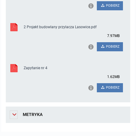
POBIERZ
2 Projekt budowlany przylacza Lasowice.pdf
7.97MB
POBIERZ
Zapytanie nr 4
1.62MB
POBIERZ
METRYKA