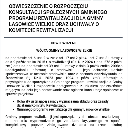
OBWIESZCZENIE O ROZPOCZĘCIU
Protokoły z posiedzeń sesji 2023
Wspólne posiedzenia Komisji Rady Gminy Lasowice Wielkie
Uchwały Rady Gminy 2009-2014
Informacje o finansach publicznych
Strategia rozwoju
Kogo dotyczy BIP?
MENU PRZEDMIOTOWE
KONSULTACJI SPOŁECZNYCH GMINNEGO
PROGRAMU REWITALIZACJI DLA GMINY
Protokoły z posiedzeń sesji 2022
Doraźna komisji ds. wyboru ławników
Uchwały Rady Gminy do 2007
Opinie Regionalnej Izby Obrachunkowej
Regulamin organizacyjny
Co powinien zawierać BIP?
LASOWICE WIELKIE ORAZ UCHWAŁY O
Instytucje Gminne
KOMITECIE REWITALIZACJI
Protokoły z posiedzeń sesji 2021
Gospodarka przestrzenna
Podstawy prawne
JEDNOSTKI ORGANIZACYJNE
Zarządzenia Wójta
OBWIESZCZENIE
WÓJTA GMINY LASOWICE WIELKIE
Protokoły z posiedzeń sesji 2020
Raport dostępności
Formularz oświadczenia BIP
Sołectwa
Zarządzenia Wójta 2024-2029
Podatki i opłaty
Ośrodek Pomocy Społecznej
na podstawie art. 6 ust. 2 w zw. z art. 17 ust.2 pkt 4 i art. 7 ust. 3 ustawy z
dnia 9 października 2015 r. o rewitalizacji (Dz. U. z 2024 r. poz. 278 z późn.
Protokoły z posiedzeń sesji 2019
zm.) oraz na podstawie art.39 ust. 1 ustawy z dnia 3 października 2008r.o
Zarządzenia Wójta 2018-2023
Formularze na podatki lokalne obowiązujące od 1 lipca 2019 r.
Preferencyjny zakup węgla
Zespół Szkolno-Przedszkolny w Chocianowicach
udostępnianiu informacji o środowisku i jego ochronie, udziale
społeczeństwa w ochronie środowiska oraz o ocenach oddziaływania na
środowisko (t.j. Dz.U. 2023 poz. 1094 z późn. zm.) informuje o
Protokoły z posiedzeń sesji 2018
Zarządzenia Wójta Gminy w 2010 roku
Umorzenia
Oświadczenia majątkowe radnych i pracowników
Zespół Szkolno-Przedszkolny w Lasowicach Wielkich
przystąpieniu do sporządzania Gminnego programu rewitalizacji dla Gminy
Lasowice Wielkie i rozpoczęciu postępowania z udziałem społeczeństwa
mającym na celu jego opracowanie oraz ogłasza konsultacje społeczne w
sprawie projektów:
Protokoły z posiedzeń sesji 2017
Zarządzenia Wójta Gminy w 2011 r.
Podatki i opłaty lokalne
Obwieszczenia i ogłoszenia
Biblioteka Publiczna
Uchwały ustalającej zasady wyznaczania składu oraz zasady
działania Komitetu Rewitalizacji,
Protokoły z posiedzeń sesji 2017
Zarządzenia Wójta do 2007
Informacje publiczne archiwalne
Praca w Urzędzie
Gminnego programu rewitalizacji dla gminy Lasowice Wielkie
Gminny program rewitalizacji jest sporządzany dla obszaru rewitalizacji i
ma na celu wyprowadzenie go ze stanu kryzysowego w sposób
Protokoły z posiedzeń sesji 2016
Zarządzenia w 2008 roku
Informacje o środowisku
Ogłoszenia o naborze
Ochrona Środowiska
kompleksowy poprzez zintegrowane działania na rzecz lokalnej