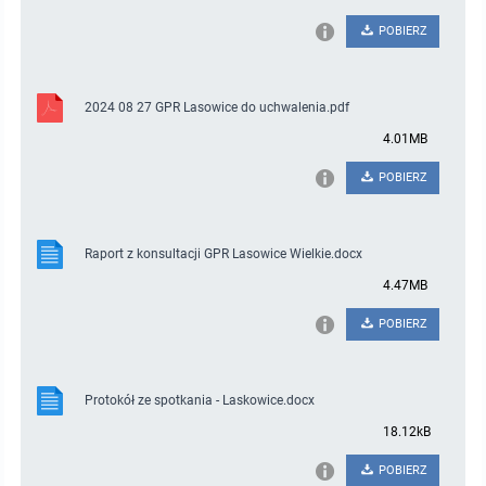
POBIERZ
2024 08 27 GPR Lasowice do uchwalenia.pdf
4.01MB
POBIERZ
Raport z konsultacji GPR Lasowice Wielkie.docx
4.47MB
POBIERZ
Protokół ze spotkania - Laskowice.docx
18.12kB
POBIERZ