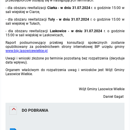
miejscowych
Raport o stanie gminy
przedsiębiorców odbędą się w następujących terminach:
- dla obszaru rewitalizacji
Ciarka - w dniu 31.07.2024
r. o godzinie 15:00 w
sali wiejskiej w Ciarce,
Zbiory danych przestrzennych
Punkty nieodpłatnej pomocy prawnej
- dla obszaru rewitalizacji
Tuły - w dniu 31.07.2024
r. o godzinie 15:00 w
sali wiejskiej w Tułach,
Analizy zmian w zagospodarowaniu przestrzennym
INNE
- dla obszaru rewitalizacji
Laskowice
- w dniu 31.07.2024
r. o godzinie
15:00 w sali wiejskiej w Laskowicach,
Raport podsumowujący przebieg konsultacji społecznych zostanie
Gminna Komisja Rozwiązywania Problemów Alkoholowych
opublikowany za pośrednictwem strony internetowej BIP urzędu gminy
www.bip.lasowicewielkie.pl
Uwagi i wnioski złożone po terminie pozostaną bez rozpatrzenia (decyduje
Skargi, wnioski i petycje
data wpływu).
Organem właściwym do rozpatrzenia uwag i wniosków jest Wójt Gminy
Wybory Ławników 2024r.
Lasowice Wielkie.
Audyt
Wójt Gminy Lasowice Wielkie
Daniel Gagat
DO POBRANIA