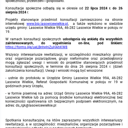
społeczności, przestrzeni i gospodarki.
Konsultacje społeczne odbędą się w okresie od
22 lipca 2024 r. do 26
Protokoły z posiedzeń sesji 2015
Zarządzenia w 2009
Oświadczenia kandydata
Publicznie dostępny wykaz danych o środowisku
Kontrole
sierpnia 2024
r.
Projekty stanowiące przedmiot konsultacji zamieszczono na stronie
Protokoły z posiedzeń sesji 2014
internetowej
www.bip.lasowicewielkie.pl
, a także wyłożono w siedzibie
Informacja o wynikach naboru
Rejestr działalności regulowanej
Przetargi
urzędu gminy: Lasowice Wielkie 99A, 46-282 Lasowice Wielkie w pokoju nr
19.
Protokoły z posiedzeń sesji 2013
Roczne sprawozdania z gospodarki odpadami
Platforma e-Zamówienia
Gminna Ewidencja Zabytków Gminy Lasowice Wielkie
W ramach konsultacji społecznych
udostępnia się ankietę dla wszystkich
zainteresowanych, do wypełnienia on-line, pod linkiem
:
https://forms.gle/ueLBnhphiZuHAhKW8
Protokoły z posiedzeń sesji 2012
Analiza stanu gospodarki odpadami
Ogłoszenia dodatkowe
Planowanie i zagospodarowanie przestrzenne
Wszyscy interesariusze rewitalizacji, w szczególności mieszkańcy gminy
oraz organizacje pozarządowe, grupy nieformalne oraz przedsiębiorcy
mogą zgłaszać uwagi i wnioski do projektów stanowiących przedmiot
Protokoły z posiedzeń sesji 2011
konsultacji społecznych, w terminie do dnia 26 sierpnia 2024 r. (dzień
Okresowa ocena jakości wody
Odpowiedzi na zapytania
Studium uwarunkowań i kierunków zagospodarowania przestrzennego
Zaproszenia do składania ofert
zakończenia konsultacji). Uwagi i wnioski mogą być wnoszone:
- ustnie do protokołu w Urzędzie Gminy Lasowice Wielkie 99A, 46-282
Protokoły z posiedzeń sesji 2010
Sprawozdanie okresowe z realizacji programu ochrony powietrza
Informacja z otwarcia ofert
Miejscowe plany zagospodarowania przestrzennego
Archiwum BIP
Obowiązujące
Lasowice Wielkie
,
Referat Gospodarki Komunalnej w pokoju nr 19 w
godzinach pracy Urzędu,
- w formie pisemnej na adres: Urząd Gminy Lasowice Wielkie 99A, 46-282
Dyżury Przewodniczącego Rady Gminy
Plan Postępowań
Plan ogólny gminy
OGŁOSZENIA
Taryfy dla zbiorowego zaopatrzenia w wodę i zbiorowego odprowadzania
W trakcie opracowania
Obowiązujące
Lasowice Wielkie lub za pomocą środków komunikacji elektronicznej bez
ścieków dla Gminy Lasowice Wielkie
konieczności opatrywania ich bezpiecznym podpisem elektronicznym, na
adres: ds_rgk@lasowicewielkie.pl
Informacje o wyborze ofert
Formularze dotyczące aktów planowania przestrzennego
W trakcie opracowania
Obowiązujący
Ochrona danych osobowych
Spotkania konsultacyjne, na które zapraszamy wszystkich interesariuszy
Wnioski o sporządzenie lub zmianę planów ogólnych lub planów
rewitalizacji, a w szczególności: mieszkańców, organizacje pozarządowe i
W trakcie opracowania