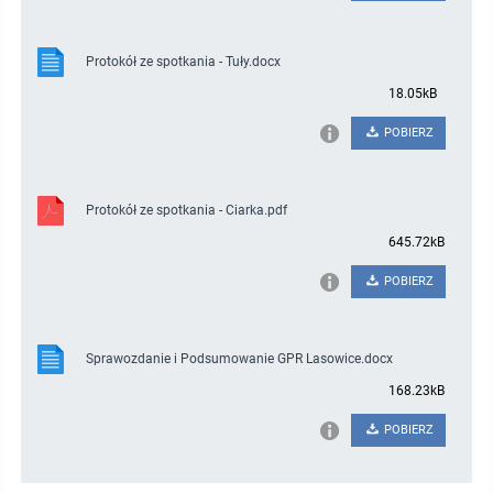
Protokół ze spotkania - Tuły.docx
18.05kB
POBIERZ
Protokół ze spotkania - Ciarka.pdf
645.72kB
POBIERZ
Sprawozdanie i Podsumowanie GPR Lasowice.docx
168.23kB
POBIERZ