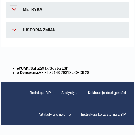
METRYKA
HISTORIA ZMIAN
ePUAP:
/8qljq2r91x/SkrytkaESP
e-Doręczenia:
AE:PL-89643-20313-JCHCR-28
Redakcja BIP
Statystyki
Deklaracja dostępności
Artykuły archiwalne
Instrukcja korzystania z BIP