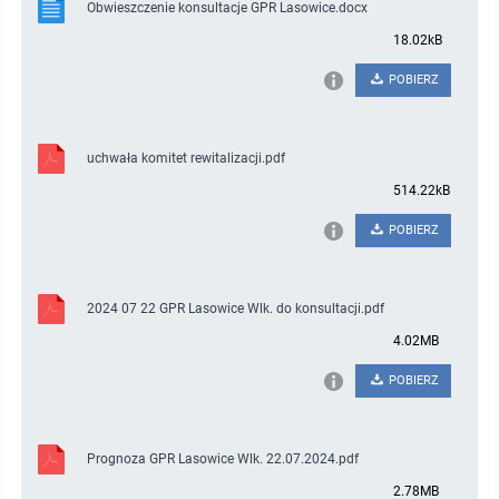
Obwieszczenie konsultacje GPR Lasowice.docx
18.02kB
POBIERZ
uchwała komitet rewitalizacji.pdf
514.22kB
POBIERZ
2024 07 22 GPR Lasowice Wlk. do konsultacji.pdf
4.02MB
POBIERZ
Prognoza GPR Lasowice Wlk. 22.07.2024.pdf
2.78MB