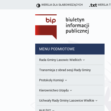
WERSJA DLA SŁABOWIDZĄCYCH
WERSJA 
MENU PODMIOTOWE
Rada Gminy Lasowic Wielkich
Sesje Rady Gminy
Transmisja z obrad sesji Rady Gminy
Skład Rady Gminy
Protokoły Komisji
Interpelacje i Zapytania Radnych
Komisja Budżetu i Finansów
Kierownictwo Urzędu
Komisje Rady Gminy i informacja o
Komisja Oświatowa
Wójt
Uchwały Rady Gminy Lasowice Wielkie
terminach zwołania komisji
Komisja Komunalno Rolna
Referaty i stanowiska
Uchwały Rady Gminy 2024-2029
BUDŻET