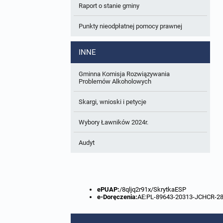
Raport o stanie gminy
W trakcie opracowania
Wnioski o sporządzenie lub zmianę planów
ogólnych lub planów miejscowych
Punkty nieodpłatnej pomocy prawnej
Zbiory danych przestrzennych
INNE
Analizy zmian w zagospodarowaniu
przestrzennym
Gminna Komisja Rozwiązywania
Problemów Alkoholowych
Skargi, wnioski i petycje
Wybory Ławników 2024r.
Audyt
ePUAP:
/8qljq2r91x/SkrytkaESP
e-Doręczenia:
AE:PL-89643-20313-JCHCR-2