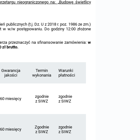
rzetargu nieograniczonego na: „Budowę świetlicy
ń publicznych (t.j. Dz. U z 2018 r. poz. 1986 ze zm.)
fert w w/w postępowaniu. Do godziny 12:00 złożone
ierza przeznaczyć na sfinansowanie zamówienia:
w
 zł brutto.
Gwarancja
Termin
Warunki
jakości
wykonania
płatności
zgodnie
zgodnie
60 miesięcy
z SIWZ
z SIWZ
Zgodnie
zgodnie
60 miesięcy
z SIWZ
z SIWZ