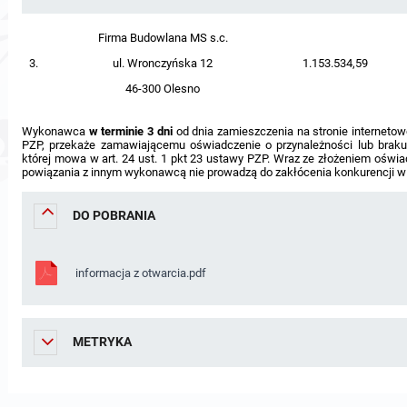
Firma Budowlana MS s.c.
3.
ul. Wronczyńska 12
1.153.534,59
46-300 Olesno
Wykonawca
w terminie 3 dni
od dnia zamieszczenia na stronie internetowe
PZP, przekaże zamawiającemu oświadczenie o przynależności lub braku 
której mowa w art. 24 ust. 1 pkt 23 ustawy PZP. Wraz ze złożeniem ośw
powiązania z innym wykonawcą nie prowadzą do zakłócenia konkurencji w
DO POBRANIA
informacja z otwarcia.pdf
METRYKA