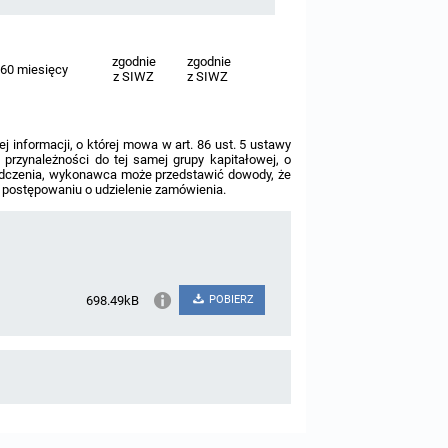
zgodnie
zgodnie
60 miesięcy
z SIWZ
z SIWZ
j informacji, o której mowa w art. 86 ust. 5 ustawy
przynależności do tej samej grupy kapitałowej, o
iadczenia, wykonawca może przedstawić dowody, że
 postępowaniu o udzielenie zamówienia.
698.49kB
POBIERZ