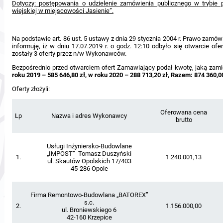
Dotyczy: postępowania o udzielenie zamówienia publicznego w trybie p
wiejskiej w miejscowości Jasienie”.
Na podstawie art. 86 ust. 5 ustawy z dnia 29 stycznia 2004 r. Prawo zamówie
informuję, iż w dniu 17.07.2019 r. o godz. 12:10 odbyło się otwarcie o
zostały 3 oferty przez n/w Wykonawców.
Bezpośrednio przed otwarciem ofert Zamawiający podał kwotę, jaką zam
roku 2019 – 585 646,80 zł, w roku 2020 – 288 713,20 zł, Razem: 874 360,00
Oferty złożyli:
Oferowana cena
Lp
Nazwa i adres Wykonawcy
brutto
Usługi Inżyniersko-Budowlane
„IMPOST” Tomasz Duszyński
1.
1.240.001,13
ul. Skautów Opolskich 17/403
45-286 Opole
Firma Remontowo-Budowlana „BATOREX”
s.c.
2.
1.156.000,00
ul. Broniewskiego 6
42-160 Krzepice