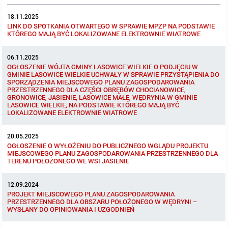
Protokoły z posiedzeń sesji 2023
Wspólne posiedzenia Komisji Rady Gminy Lasowice Wielkie
Uchwały Rady Gminy 2009-2014
Informacje o finansach publicznych
Strategia rozwoju
Kogo dotyczy BIP?
MENU PRZEDMIOTOWE
18.11.2025
LINK DO SPOTKANIA OTWARTEGO W SPRAWIE MPZP NA PODSTAWIE
KTÓREGO MAJĄ BYĆ LOKALIZOWANE ELEKTROWNIE WIATROWE
Protokoły z posiedzeń sesji 2022
Doraźna komisji ds. wyboru ławników
Uchwały Rady Gminy do 2007
Opinie Regionalnej Izby Obrachunkowej
Regulamin organizacyjny
Co powinien zawierać BIP?
Instytucje Gminne
06.11.2025
OGŁOSZENIE WÓJTA GMINY LASOWICE WIELKIE O PODJĘCIU W
Protokoły z posiedzeń sesji 2021
Gospodarka przestrzenna
Podstawy prawne
JEDNOSTKI ORGANIZACYJNE
Zarządzenia Wójta
GMINIE LASOWICE WIELKIE UCHWAŁY W SPRAWIE PRZYSTĄPIENIA DO
SPORZĄDZENIA MIEJSCOWEGO PLANU ZAGOSPODAROWANIA
PRZESTRZENNEGO DLA CZĘŚCI OBRĘBÓW CHOCIANOWICE,
Protokoły z posiedzeń sesji 2020
Raport dostępności
Formularz oświadczenia BIP
Sołectwa
Zarządzenia Wójta 2024-2029
Podatki i opłaty
Ośrodek Pomocy Społecznej
GRONOWICE, JASIENIE, LASOWICE MAŁE, WĘDRYNIA W GMINIE
LASOWICE WIELKIE, NA PODSTAWIE KTÓREGO MAJĄ BYĆ
LOKALIZOWANE ELEKTROWNIE WIATROWE
Protokoły z posiedzeń sesji 2019
Zarządzenia Wójta 2018-2023
Formularze na podatki lokalne obowiązujące od 1 lipca 2019 r.
Preferencyjny zakup węgla
Zespół Szkolno-Przedszkolny w Chocianowicach
20.05.2025
Protokoły z posiedzeń sesji 2018
Zarządzenia Wójta Gminy w 2010 roku
Umorzenia
Oświadczenia majątkowe radnych i pracowników
Zespół Szkolno-Przedszkolny w Lasowicach Wielkich
OGŁOSZENIE O WYŁOŻENIU DO PUBLICZNEGO WGLĄDU PROJEKTU
MIEJSCOWEGO PLANU ZAGOSPODAROWANIA PRZESTRZENNEGO DLA
TERENU POŁOŻONEGO WE WSI JASIENIE
Protokoły z posiedzeń sesji 2017
Zarządzenia Wójta Gminy w 2011 r.
Podatki i opłaty lokalne
Obwieszczenia i ogłoszenia
Biblioteka Publiczna
12.09.2024
PROJEKT MIEJSCOWEGO PLANU ZAGOSPODAROWANIA
Protokoły z posiedzeń sesji 2017
Zarządzenia Wójta do 2007
Informacje publiczne archiwalne
Praca w Urzędzie
PRZESTRZENNEGO DLA OBSZARU POŁOŻONEGO W WĘDRYNI –
WYSŁANY DO OPINIOWANIA I UZGODNIEŃ
Protokoły z posiedzeń sesji 2016
Zarządzenia w 2008 roku
Informacje o środowisku
Ogłoszenia o naborze
Ochrona Środowiska