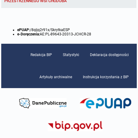
PRZESTRZENNEGO WSI CHUDOBA
Raport o stanie gminy
Punkty nieodpłatnej pomocy prawnej
ePUAP:
/8qljq2r91x/SkrytkaESP
e-Doręczenia:
AE:PL-89643-20313-JCHCR-28
INNE
Redakcja BIP
Statystyki
Deklaracja dostępności
Gminna Komisja Rozwiązywania Problemów Alkoholowych
Skargi, wnioski i petycje
Artykuły archiwalne
Instrukcja korzystania z BIP
Wybory Ławników 2024r.
Audyt