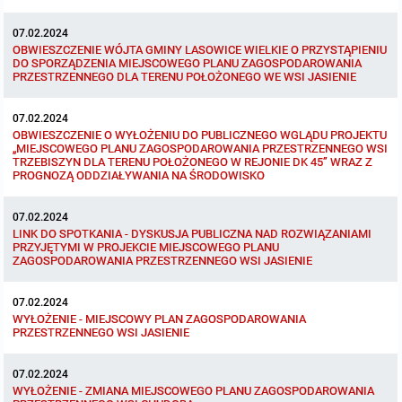
07.02.2024
Formularze dotyczące aktów planowania przestrzennego
Obowiązujący
OBWIESZCZENIE WÓJTA GMINY LASOWICE WIELKIE O PRZYSTĄPIENIU
DO SPORZĄDZENIA MIEJSCOWEGO PLANU ZAGOSPODAROWANIA
PRZESTRZENNEGO DLA TERENU POŁOŻONEGO WE WSI JASIENIE
Wnioski o sporządzenie lub zmianę planów ogólnych lub planów
W trakcie opracowania
miejscowych
07.02.2024
OBWIESZCZENIE O WYŁOŻENIU DO PUBLICZNEGO WGLĄDU PROJEKTU
Zbiory danych przestrzennych
„MIEJSCOWEGO PLANU ZAGOSPODAROWANIA PRZESTRZENNEGO WSI
TRZEBISZYN DLA TERENU POŁOŻONEGO W REJONIE DK 45” WRAZ Z
PROGNOZĄ ODDZIAŁYWANIA NA ŚRODOWISKO
Analizy zmian w zagospodarowaniu przestrzennym
07.02.2024
LINK DO SPOTKANIA - DYSKUSJA PUBLICZNA NAD ROZWIĄZANIAMI
Zaproszenia do składania ofert
PRZYJĘTYMI W PROJEKCIE MIEJSCOWEGO PLANU
ZAGOSPODAROWANIA PRZESTRZENNEGO WSI JASIENIE
Archiwum BIP
07.02.2024
WYŁOŻENIE - MIEJSCOWY PLAN ZAGOSPODAROWANIA
PRZESTRZENNEGO WSI JASIENIE
OGŁOSZENIA
Taryfy dla zbiorowego zaopatrzenia w wodę i zbiorowego odprowadzania
ścieków dla Gminy Lasowice Wielkie
07.02.2024
Ochrona danych osobowych
WYŁOŻENIE - ZMIANA MIEJSCOWEGO PLANU ZAGOSPODAROWANIA