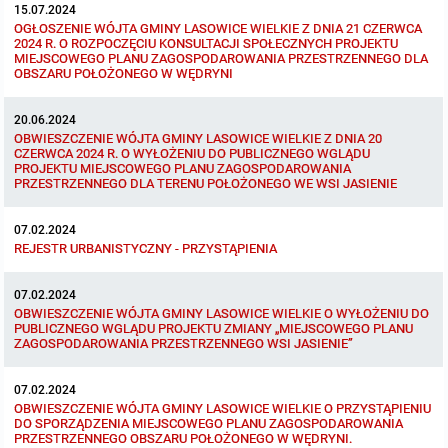
15.07.2024
OGŁOSZENIE WÓJTA GMINY LASOWICE WIELKIE Z DNIA 21 CZERWCA
Protokoły z posiedzeń sesji 2015
Zarządzenia w 2009
Oświadczenia kandydata
Publicznie dostępny wykaz danych o środowisku
Kontrole
2024 R. O ROZPOCZĘCIU KONSULTACJI SPOŁECZNYCH PROJEKTU
MIEJSCOWEGO PLANU ZAGOSPODAROWANIA PRZESTRZENNEGO DLA
OBSZARU POŁOŻONEGO W WĘDRYNI
Protokoły z posiedzeń sesji 2014
Informacja o wynikach naboru
Rejestr działalności regulowanej
Przetargi
20.06.2024
Protokoły z posiedzeń sesji 2013
Roczne sprawozdania z gospodarki odpadami
Platforma e-Zamówienia
Gminna Ewidencja Zabytków Gminy Lasowice Wielkie
OBWIESZCZENIE WÓJTA GMINY LASOWICE WIELKIE Z DNIA 20
CZERWCA 2024 R. O WYŁOŻENIU DO PUBLICZNEGO WGLĄDU
PROJEKTU MIEJSCOWEGO PLANU ZAGOSPODAROWANIA
PRZESTRZENNEGO DLA TERENU POŁOŻONEGO WE WSI JASIENIE
Protokoły z posiedzeń sesji 2012
Analiza stanu gospodarki odpadami
Ogłoszenia dodatkowe
Planowanie i zagospodarowanie przestrzenne
07.02.2024
Protokoły z posiedzeń sesji 2011
Okresowa ocena jakości wody
Odpowiedzi na zapytania
Studium uwarunkowań i kierunków zagospodarowania przestrzennego
REJESTR URBANISTYCZNY - PRZYSTĄPIENIA
Protokoły z posiedzeń sesji 2010
Sprawozdanie okresowe z realizacji programu ochrony powietrza
Informacja z otwarcia ofert
Miejscowe plany zagospodarowania przestrzennego
Obowiązujące
07.02.2024
OBWIESZCZENIE WÓJTA GMINY LASOWICE WIELKIE O WYŁOŻENIU DO
PUBLICZNEGO WGLĄDU PROJEKTU ZMIANY „MIEJSCOWEGO PLANU
Dyżury Przewodniczącego Rady Gminy
Plan Postępowań
W trakcie opracowania
Obowiązujące
ZAGOSPODAROWANIA PRZESTRZENNEGO WSI JASIENIE”
Informacje o wyborze ofert
W trakcie opracowania
07.02.2024
OBWIESZCZENIE WÓJTA GMINY LASOWICE WIELKIE O PRZYSTĄPIENIU
DO SPORZĄDZENIA MIEJSCOWEGO PLANU ZAGOSPODAROWANIA
PRZESTRZENNEGO OBSZARU POŁOŻONEGO W WĘDRYNI.
Plan ogólny gminy