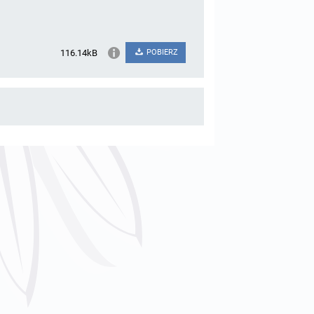
116.14kB
POBIERZ