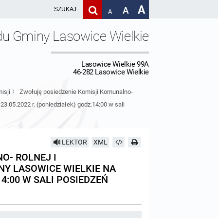
A
A
A
du Gminy Lasowice Wielkie
Lasowice Wielkie 99A
46-282 Lasowice Wielkie
isji
〉
Zwołuję posiedzenie Komisji Komunalno-
3.05.2022 r. (poniedziałek) godz.14:00 w sali
LEKTOR
XML
O- ROLNEJ I
Y LASOWICE WIELKIE NA
14:00 W SALI POSIEDZEŃ