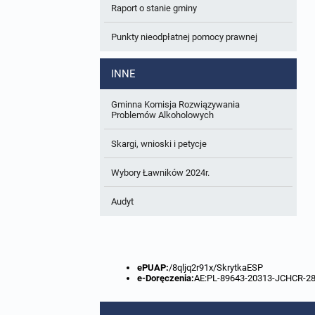
Raport o stanie gminy
W trakcie opracowania
Wnioski o sporządzenie lub zmianę planów
ogólnych lub planów miejscowych
Punkty nieodpłatnej pomocy prawnej
Zbiory danych przestrzennych
INNE
Analizy zmian w zagospodarowaniu
przestrzennym
Gminna Komisja Rozwiązywania
Problemów Alkoholowych
Skargi, wnioski i petycje
Wybory Ławników 2024r.
Audyt
ePUAP:
/8qljq2r91x/SkrytkaESP
e-Doręczenia:
AE:PL-89643-20313-JCHCR-2