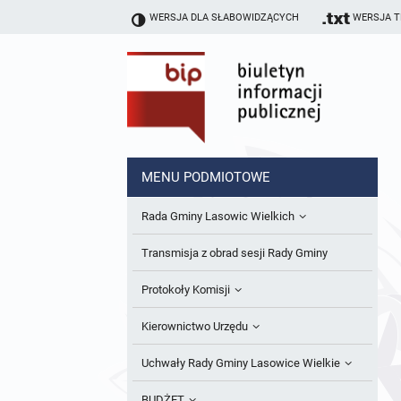
WERSJA DLA SŁABOWIDZĄCYCH
WERSJA 
MENU PODMIOTOWE
Rada Gminy Lasowic Wielkich
Sesje Rady Gminy
Transmisja z obrad sesji Rady Gminy
Skład Rady Gminy
Protokoły Komisji
Interpelacje i Zapytania Radnych
Komisja Budżetu i Finansów
Kierownictwo Urzędu
Komisje Rady Gminy i informacja o
Komisja Oświatowa
Wójt
Uchwały Rady Gminy Lasowice Wielkie
terminach zwołania komisji
Komisja Komunalno Rolna
Referaty i stanowiska
Uchwały Rady Gminy 2024-2029
BUDŻET