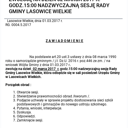
GODZ.15:00 NADZWYCZAJNĄ SESJĘ RADY
Protokoły z posiedzeń sesji 2023
Wspólne posiedzenia Komisji Rady Gminy Lasowice Wielkie
Uchwały Rady Gminy 2009-2014
Informacje o finansach publicznych
Strategia rozwoju
Kogo dotyczy BIP?
MENU PRZEDMIOTOWE
GMINY LASOWICE WIELKIE
Lasowice Wielkie, dnia 01.03.2017 r.
Protokoły z posiedzeń sesji 2022
Doraźna komisji ds. wyboru ławników
Uchwały Rady Gminy do 2007
Opinie Regionalnej Izby Obrachunkowej
Regulamin organizacyjny
Co powinien zawierać BIP?
Instytucje Gminne
RG. 0004.5.2017
Protokoły z posiedzeń sesji 2021
Gospodarka przestrzenna
Podstawy prawne
JEDNOSTKI ORGANIZACYJNE
Zarządzenia Wójta
Z A W I A D O M I E N I E
Protokoły z posiedzeń sesji 2020
Raport dostępności
Formularz oświadczenia BIP
Sołectwa
Zarządzenia Wójta 2024-2029
Podatki i opłaty
Ośrodek Pomocy Społecznej
Na podstawie art.20 ust.3 ustawy z dnia 08 marca 1990
roku o samorządzie gminnym / j.t. Dz.U. 2016 r. poz.446 ze zm. / na
wniosek Wójta Gminy z dnia 01.03.2017 r
.
Protokoły z posiedzeń sesji 2019
Zarządzenia Wójta 2018-2023
Formularze na podatki lokalne obowiązujące od 1 lipca 2019 r.
Preferencyjny zakup węgla
Zespół Szkolno-Przedszkolny w Chocianowicach
zwołuję na dzień
02 marca 2017 r.
godz.15:00 nadzwyczajną sesję Rady
Gminy Lasowice Wielkie, która odbędzie się w sali posiedzeń Urzędu Gminy
w Lasowicach Wielkich.
Protokoły z posiedzeń sesji 2018
Zarządzenia Wójta Gminy w 2010 roku
Umorzenia
Oświadczenia majątkowe radnych i pracowników
Zespół Szkolno-Przedszkolny w Lasowicach Wielkich
Porządek obrad :
Otwarcie sesji.
Protokoły z posiedzeń sesji 2017
Zarządzenia Wójta Gminy w 2011 r.
Podatki i opłaty lokalne
Obwieszczenia i ogłoszenia
Biblioteka Publiczna
Stwierdzenie prawomocności obrad /kworum /.
Podjęcie uchwały w sprawie projektu dostosowania sieci szkół
podstawowych i gimnazjów do nowego ustroju szkolnego.
Pytania, wnioski, interpelacje.
Protokoły z posiedzeń sesji 2017
Zarządzenia Wójta do 2007
Informacje publiczne archiwalne
Praca w Urzędzie
Dyskusja.
Odpowiedzi.
Zamknięcie sesji.
Protokoły z posiedzeń sesji 2016
Zarządzenia w 2008 roku
Informacje o środowisku
Ogłoszenia o naborze
Ochrona Środowiska