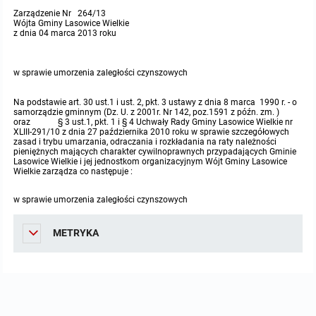
Zarządzenie Nr 264/13
Protokoły z posiedzeń sesji 2023
Wspólne posiedzenia Komisji Rady Gminy Lasowice Wielkie
Uchwały Rady Gminy 2009-2014
Informacje o finansach publicznych
Strategia rozwoju
Kogo dotyczy BIP?
MENU PRZEDMIOTOWE
Wójta Gminy Lasowice Wielkie
z dnia 04 marca 2013 roku
Protokoły z posiedzeń sesji 2022
Doraźna komisji ds. wyboru ławników
Uchwały Rady Gminy do 2007
Opinie Regionalnej Izby Obrachunkowej
Regulamin organizacyjny
Co powinien zawierać BIP?
Instytucje Gminne
w sprawie umorzenia zaległości czynszowych
Protokoły z posiedzeń sesji 2021
Gospodarka przestrzenna
Podstawy prawne
JEDNOSTKI ORGANIZACYJNE
Zarządzenia Wójta
Na podstawie art. 30 ust.1 i ust. 2, pkt. 3 ustawy z dnia 8 marca 1990 r. - o
samorządzie gminnym (Dz. U. z 2001r. Nr 142, poz.1591 z późn. zm. )
oraz § 3 ust.1, pkt. 1 i § 4 Uchwały Rady Gminy Lasowice Wielkie nr
Protokoły z posiedzeń sesji 2020
Raport dostępności
Formularz oświadczenia BIP
Sołectwa
Zarządzenia Wójta 2024-2029
Podatki i opłaty
Ośrodek Pomocy Społecznej
XLIII-291/10 z dnia 27 października 2010 roku w sprawie szczegółowych
zasad i trybu umarzania, odraczania i rozkładania na raty należności
pieniężnych mających charakter cywilnoprawnych przypadających Gminie
Lasowice Wielkie i jej jednostkom organizacyjnym Wójt Gminy Lasowice
Protokoły z posiedzeń sesji 2019
Zarządzenia Wójta 2018-2023
Formularze na podatki lokalne obowiązujące od 1 lipca 2019 r.
Preferencyjny zakup węgla
Zespół Szkolno-Przedszkolny w Chocianowicach
Wielkie zarządza co następuje :
Protokoły z posiedzeń sesji 2018
Zarządzenia Wójta Gminy w 2010 roku
Umorzenia
Oświadczenia majątkowe radnych i pracowników
w sprawie umorzenia zaległości czynszowych
Zespół Szkolno-Przedszkolny w Lasowicach Wielkich
METRYKA
Protokoły z posiedzeń sesji 2017
Zarządzenia Wójta Gminy w 2011 r.
Podatki i opłaty lokalne
Obwieszczenia i ogłoszenia
Biblioteka Publiczna
Protokoły z posiedzeń sesji 2017
Zarządzenia Wójta do 2007
Informacje publiczne archiwalne
Praca w Urzędzie
Protokoły z posiedzeń sesji 2016
Zarządzenia w 2008 roku
Informacje o środowisku
Ogłoszenia o naborze
Ochrona Środowiska