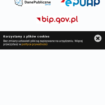
Korzystamy z plików cookies
Bez zmiany ustawień pliki są zapisywane na urządzeniu. Więcej
przeczytasz w
polityce prywatności