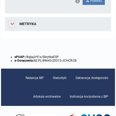
POBIERZ
METRYKA
ePUAP:
/8qljq2r91x/SkrytkaESP
e-Doręczenia:
AE:PL-89643-20313-JCHCR-28
Redakcja BIP
Statystyki
Deklaracja dostępności
Artykuły archiwalne
Instrukcja korzystania z BIP