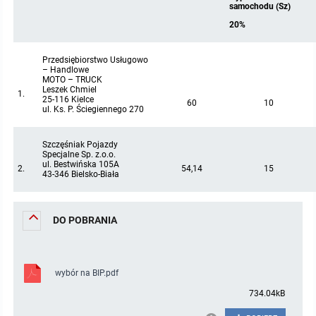
samochodu (Sz)
20%
Zbiory danych przestrzennych
Punkty nieodpłatnej pomocy prawnej
Przedsiębiorstwo Usługowo
Analizy zmian w zagospodarowaniu przestrzennym
INNE
– Handlowe
MOTO – TRUCK
Leszek Chmiel
1.
Gminna Komisja Rozwiązywania Problemów Alkoholowych
25-116 Kielce
60
10
ul. Ks. P. Ściegiennego 270
Skargi, wnioski i petycje
Szczęśniak Pojazdy
Specjalne Sp. z.o.o.
ul. Bestwińska 105A
Wybory Ławników 2024r.
2.
54,14
15
43-346 Bielsko-Biała
Audyt
DO POBRANIA
wybór na BIP.pdf
734.04kB