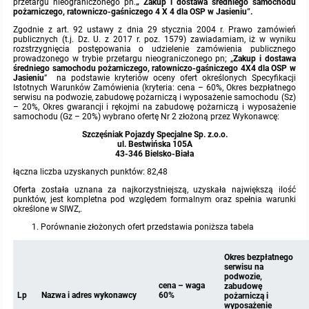
przetargu nieograniczonego pn.
„
Zakup i dostawa średniego samochodu
pożarniczego, ratowniczo-gaśniczego 4 X 4 dla OSP w Jasieniu
”.
Protokoły z posiedzeń sesji 2015
Zarządzenia w 2009
Oświadczenia kandydata
Publicznie dostępny wykaz danych o środowisku
Kontrole
Zgodnie z art. 92 ustawy z dnia 29 stycznia 2004 r. Prawo zamówień
publicznych (t.j. Dz. U. z 2017 r. poz. 1579) zawiadamiam, iż w wyniku
rozstrzygnięcia postępowania o udzielenie zamówienia publicznego
Protokoły z posiedzeń sesji 2014
Informacja o wynikach naboru
Rejestr działalności regulowanej
Przetargi
prowadzonego w trybie przetargu nieograniczonego pn; „
Zakup i dostawa
średniego samochodu pożarniczego, ratowniczo-gaśniczego 4X4 dla OSP w
Jasieniu
” na podstawie kryteriów oceny ofert określonych Specyfikacji
Istotnych Warunków Zamówienia (kryteria: cena – 60%, Okres bezpłatnego
Protokoły z posiedzeń sesji 2013
Roczne sprawozdania z gospodarki odpadami
Platforma e-Zamówienia
Gminna Ewidencja Zabytków Gminy Lasowice Wielkie
serwisu na podwozie, zabudowę pożarniczą i wyposażenie samochodu (Sz)
– 20%, Okres gwarancji i rękojmi na zabudowę pożarniczą i wyposażenie
samochodu (Gz – 20%) wybrano ofertę Nr 2 złożoną przez Wykonawcę:
Protokoły z posiedzeń sesji 2012
Analiza stanu gospodarki odpadami
Ogłoszenia dodatkowe
Planowanie i zagospodarowanie przestrzenne
Szczęśniak Pojazdy Specjalne Sp. z.o.o.
ul. Bestwińska 105A
43-346 Bielsko-Biała
Protokoły z posiedzeń sesji 2011
Okresowa ocena jakości wody
Odpowiedzi na zapytania
Studium uwarunkowań i kierunków zagospodarowania przestrzennego
Zaproszenia do składania ofert
łączna liczba uzyskanych punktów: 82,48
Oferta została uznana za najkorzystniejszą, uzyskała największą ilość
Protokoły z posiedzeń sesji 2010
Sprawozdanie okresowe z realizacji programu ochrony powietrza
Informacja z otwarcia ofert
Miejscowe plany zagospodarowania przestrzennego
Archiwum BIP
Obowiązujące
punktów, jest kompletna pod względem formalnym oraz spełnia warunki
określone w SIWZ,.
Porównanie złożonych ofert przedstawia poniższa tabela
Dyżury Przewodniczącego Rady Gminy
Plan Postępowań
Plan ogólny gminy
OGŁOSZENIA
Taryfy dla zbiorowego zaopatrzenia w wodę i zbiorowego odprowadzania ściek
W trakcie opracowania
Obowiązujące
Okres bezpłatnego
Informacje o wyborze ofert
Formularze dotyczące aktów planowania przestrzennego
Ochrona danych osobowych
W trakcie opracowania
Obowiązujący
serwisu na
podwozie,
cena – waga
zabudowę
Lp
Nazwa i adres wykonawcy
60%
pożarniczą i
Wnioski o sporządzenie lub zmianę planów ogólnych lub planów miejscowych
Raport o stanie gminy
W trakcie opracowania
wyposażenie