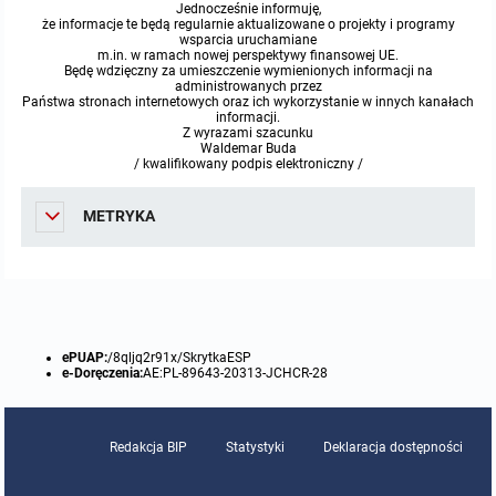
miejscowych
Raport o stanie gminy
Jednocześnie informuję,
że informacje te będą regularnie aktualizowane o projekty i programy
wsparcia uruchamiane
m.in. w ramach nowej perspektywy finansowej UE.
Zbiory danych przestrzennych
Punkty nieodpłatnej pomocy prawnej
Będę wdzięczny za umieszczenie wymienionych informacji na
administrowanych przez
Państwa stronach internetowych oraz ich wykorzystanie w innych kanałach
Analizy zmian w zagospodarowaniu przestrzennym
INNE
informacji.
Z wyrazami szacunku
Waldemar Buda
/ kwalifikowany podpis elektroniczny /
Gminna Komisja Rozwiązywania Problemów Alkoholowych
METRYKA
Skargi, wnioski i petycje
Wybory Ławników 2024r.
Audyt
ePUAP:
/8qljq2r91x/SkrytkaESP
e-Doręczenia:
AE:PL-89643-20313-JCHCR-28
Redakcja BIP
Statystyki
Deklaracja dostępności