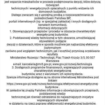
jest wsparcie mieszkańców w procesie podejmowania decyzji, które dotyczą
rozwiązań
Protokoły z posiedzeń sesji 2015
Zarządzenia w 2009
Oświadczenia kandydata
Publicznie dostępny wykaz danych o środowisku
Kontrole
technicznych i energetycznych opłacalnych z punktu widzenia ich
domowych budżetów.
Dlatego zwracam się z uprzejmą prośbą o rozpowszechnianie za
pośrednictwem Państwa BIP,
Protokoły z posiedzeń sesji 2014
Informacja o wynikach naboru
Rejestr działalności regulowanej
Przetargi
portali internetowych (np. w specjalnej zakładce) i innych dostępnych
kanałach komunikacji,
informacji dotyczących:
Protokoły z posiedzeń sesji 2013
1. Obowiązujących przepisów i procedur w obszarze charakterystyki
Roczne sprawozdania z gospodarki odpadami
Platforma e-Zamówienia
Gminna Ewidencja Zabytków Gminy Lasowice Wielkie
energetycznej budynków.
2. Podstawowej wiedzy technicznej w tym obszarze, umożliwiającej
obywatelom podjęcie
Protokoły z posiedzeń sesji 2012
Analiza stanu gospodarki odpadami
Ogłoszenia dodatkowe
Planowanie i zagospodarowanie przestrzenne
decyzji o działaniach, które w sposób możliwie jak najbardziej efektywny
(optymalnym
zarówno pod względem technicznym, jak i kosztów) przyniosą oczekiwane
rezultaty.
Protokoły z posiedzeń sesji 2011
Okresowa ocena jakości wody
Odpowiedzi na zapytania
Studium uwarunkowań i kierunków zagospodarowania przestrzennego
Zaproszenia do składania ofert
Ministerstwo Rozwoju i Technologii, Plac Trzech Krzyży 3/5, 00-507
Warszawa
e-mail: kancelaria@mrit.gov.pl, www.gov.pl/rozwoj-technologia
Protokoły z posiedzeń sesji 2010
Sprawozdanie okresowe z realizacji programu ochrony powietrza
Informacja z otwarcia ofert
Miejscowe plany zagospodarowania przestrzennego
Archiwum BIP
Obowiązujące
3. Dostępnych programów finansowych, wspierających poprawę
charakterystyki energetycznej
budynków, wraz z warunkami ich wykorzystania.
Szersze informacje dostępne są na stronie internetowej Ministerstwa pod
Dyżury Przewodniczącego Rady Gminy
Plan Postępowań
Plan ogólny gminy
OGŁOSZENIA
Taryfy dla zbiorowego zaopatrzenia w wodę i zbiorowego odprowadzania
W trakcie opracowania
Obowiązujące
linkiem
ścieków dla Gminy Lasowice Wielkie
https://www.gov.pl/web/rozwoj-technologia/efektywnosci-energetycznej-
budynkow .
Informacje o wyborze ofert
Formularze dotyczące aktów planowania przestrzennego
W trakcie opracowania
Obowiązujący
W zakładce tej znajdą Państwo informacje o obowiązujących przepisach,
Ochrona danych osobowych
podstawowej wiedzy
technicznej jak również odniesienia do najważniejszych inicjatyw
wspierających obywateli
Wnioski o sporządzenie lub zmianę planów ogólnych lub planów
W trakcie opracowania
w działaniu na rzecz poprawy efektywności energetycznej budynków.