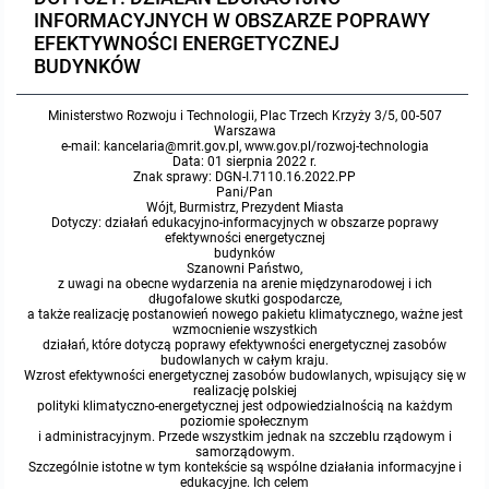
INFORMACYJNYCH W OBSZARZE POPRAWY
Protokoły z posiedzeń sesji 2023
Wspólne posiedzenia Komisji Rady Gminy Lasowice Wielkie
Uchwały Rady Gminy 2009-2014
Informacje o finansach publicznych
Strategia rozwoju
Kogo dotyczy BIP?
MENU PRZEDMIOTOWE
EFEKTYWNOŚCI ENERGETYCZNEJ
BUDYNKÓW
Protokoły z posiedzeń sesji 2022
Doraźna komisji ds. wyboru ławników
Uchwały Rady Gminy do 2007
Opinie Regionalnej Izby Obrachunkowej
Regulamin organizacyjny
Co powinien zawierać BIP?
Instytucje Gminne
Ministerstwo Rozwoju i Technologii, Plac Trzech Krzyży 3/5, 00-507
Warszawa
Protokoły z posiedzeń sesji 2021
Gospodarka przestrzenna
Podstawy prawne
JEDNOSTKI ORGANIZACYJNE
Zarządzenia Wójta
e-mail: kancelaria@mrit.gov.pl, www.gov.pl/rozwoj-technologia
Data: 01 sierpnia 2022 r.
Znak sprawy: DGN-I.7110.16.2022.PP
Pani/Pan
Protokoły z posiedzeń sesji 2020
Raport dostępności
Formularz oświadczenia BIP
Sołectwa
Zarządzenia Wójta 2024-2029
Podatki i opłaty
Ośrodek Pomocy Społecznej
Wójt, Burmistrz, Prezydent Miasta
Dotyczy: działań edukacyjno-informacyjnych w obszarze poprawy
efektywności energetycznej
Protokoły z posiedzeń sesji 2019
budynków
Zarządzenia Wójta 2018-2023
Formularze na podatki lokalne obowiązujące od 1 lipca 2019 r.
Preferencyjny zakup węgla
Zespół Szkolno-Przedszkolny w Chocianowicach
Szanowni Państwo,
z uwagi na obecne wydarzenia na arenie międzynarodowej i ich
długofalowe skutki gospodarcze,
Protokoły z posiedzeń sesji 2018
Zarządzenia Wójta Gminy w 2010 roku
Umorzenia
Oświadczenia majątkowe radnych i pracowników
Zespół Szkolno-Przedszkolny w Lasowicach Wielkich
a także realizację postanowień nowego pakietu klimatycznego, ważne jest
wzmocnienie wszystkich
działań, które dotyczą poprawy efektywności energetycznej zasobów
budowlanych w całym kraju.
Protokoły z posiedzeń sesji 2017
Zarządzenia Wójta Gminy w 2011 r.
Podatki i opłaty lokalne
Obwieszczenia i ogłoszenia
Biblioteka Publiczna
Wzrost efektywności energetycznej zasobów budowlanych, wpisujący się w
realizację polskiej
polityki klimatyczno-energetycznej jest odpowiedzialnością na każdym
Protokoły z posiedzeń sesji 2017
Zarządzenia Wójta do 2007
Informacje publiczne archiwalne
Praca w Urzędzie
poziomie społecznym
i administracyjnym. Przede wszystkim jednak na szczeblu rządowym i
samorządowym.
Szczególnie istotne w tym kontekście są wspólne działania informacyjne i
Protokoły z posiedzeń sesji 2016
Zarządzenia w 2008 roku
Informacje o środowisku
Ogłoszenia o naborze
Ochrona Środowiska
edukacyjne. Ich celem