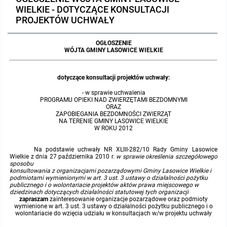
WIELKIE - DOTYCZĄCE KONSULTACJI
Protokoły z posiedzeń sesji 2023
Wspólne posiedzenia Komisji Rady Gminy Lasowice Wielkie
Uchwały Rady Gminy 2009-2014
Informacje o finansach publicznych
Strategia rozwoju
Kogo dotyczy BIP?
MENU PRZEDMIOTOWE
PROJEKTÓW UCHWAŁY
Protokoły z posiedzeń sesji 2022
Doraźna komisji ds. wyboru ławników
Uchwały Rady Gminy do 2007
Opinie Regionalnej Izby Obrachunkowej
Regulamin organizacyjny
Co powinien zawierać BIP?
Instytucje Gminne
OGŁOSZENIE
WÓJTA GMINY LASOWICE WIELKIE
Protokoły z posiedzeń sesji 2021
Gospodarka przestrzenna
Podstawy prawne
JEDNOSTKI ORGANIZACYJNE
Zarządzenia Wójta
dotyczące konsultacji projektów uchwały:
Protokoły z posiedzeń sesji 2020
Raport dostępności
Formularz oświadczenia BIP
Sołectwa
Zarządzenia Wójta 2024-2029
Podatki i opłaty
Ośrodek Pomocy Społecznej
- w sprawie uchwalenia
PROGRAMU OPIEKI NAD ZWIERZĘTAMI BEZDOMNYMI
ORAZ
ZAPOBIEGANIA BEZDOMNOŚCI ZWIERZĄT
Protokoły z posiedzeń sesji 2019
Zarządzenia Wójta 2018-2023
Formularze na podatki lokalne obowiązujące od 1 lipca 2019 r.
Preferencyjny zakup węgla
Zespół Szkolno-Przedszkolny w Chocianowicach
NA TERENIE GMINY LASOWICE WIELKIE
W ROKU 2012
Protokoły z posiedzeń sesji 2018
Zarządzenia Wójta Gminy w 2010 roku
Umorzenia
Oświadczenia majątkowe radnych i pracowników
Zespół Szkolno-Przedszkolny w Lasowicach Wielkich
Na podstawie uchwały NR XLIII-282/10 Rady Gminy Lasowice
Wielkie z dnia 27 października 2010 r.
w sprawie określenia szczegółowego
sposobu
Protokoły z posiedzeń sesji 2017
Zarządzenia Wójta Gminy w 2011 r.
Podatki i opłaty lokalne
Obwieszczenia i ogłoszenia
Biblioteka Publiczna
konsultowania z organizacjami pozarządowymi Gminy Lasowice Wielkie i
podmiotami wymienionymi w art. 3 ust. 3 ustawy o działalności pożytku
publicznego i o wolontariacie projektów aktów prawa miejscowego w
dziedzinach dotyczących działalności statutowej tych organizacji
Protokoły z posiedzeń sesji 2017
Zarządzenia Wójta do 2007
Informacje publiczne archiwalne
Praca w Urzędzie
zapraszam
zainteresowanie organizacje pozarządowe oraz podmioty
wymienione w art. 3 ust. 3 ustawy o działalności pożytku publicznego i o
wolontariacie do wzięcia udziału w konsultacjach w/w projektu uchwały
Protokoły z posiedzeń sesji 2016
Zarządzenia w 2008 roku
Informacje o środowisku
Ogłoszenia o naborze
Ochrona Środowiska