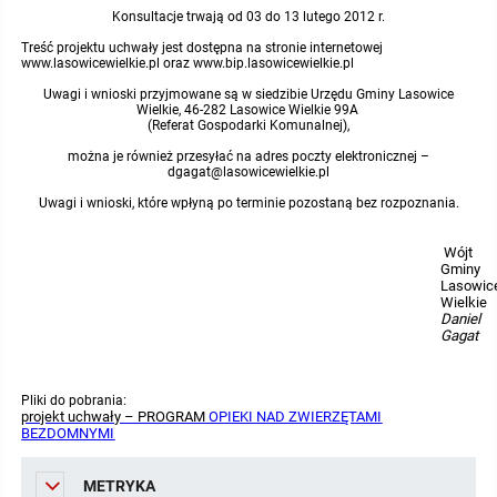
Konsultacje trwają od 03 do 13 lutego 2012 r.
Protokoły z posiedzeń sesji 2015
Zarządzenia w 2009
Oświadczenia kandydata
Publicznie dostępny wykaz danych o środowisku
Kontrole
Treść projektu uchwały jest dostępna na stronie internetowej
www.lasowicewielkie.pl oraz www.bip.lasowicewielkie.pl
Protokoły z posiedzeń sesji 2014
Informacja o wynikach naboru
Rejestr działalności regulowanej
Przetargi
Uwagi i wnioski przyjmowane są w siedzibie Urzędu Gminy Lasowice
Wielkie, 46-282 Lasowice Wielkie 99A
(Referat Gospodarki Komunalnej),
Protokoły z posiedzeń sesji 2013
Roczne sprawozdania z gospodarki odpadami
Platforma e-Zamówienia
Gminna Ewidencja Zabytków Gminy Lasowice Wielkie
można je również przesyłać na adres poczty elektronicznej –
dgagat@lasowicewielkie.pl
Protokoły z posiedzeń sesji 2012
Uwagi i wnioski, które wpłyną po terminie pozostaną bez rozpoznania.
Analiza stanu gospodarki odpadami
Ogłoszenia dodatkowe
Planowanie i zagospodarowanie przestrzenne
Wójt
Protokoły z posiedzeń sesji 2011
Okresowa ocena jakości wody
Odpowiedzi na zapytania
Studium uwarunkowań i kierunków zagospodarowania przestrzennego
Zaproszenia do składania ofert
Gminy
Lasowic
Wielkie
Protokoły z posiedzeń sesji 2010
Sprawozdanie okresowe z realizacji programu ochrony powietrza
Informacja z otwarcia ofert
Miejscowe plany zagospodarowania przestrzennego
Archiwum BIP
Obowiązujące
Daniel
Gagat
Dyżury Przewodniczącego Rady Gminy
Plan Postępowań
Plan ogólny gminy
OGŁOSZENIA
Taryfy dla zbiorowego zaopatrzenia w wodę i zbiorowego odprowadzania
W trakcie opracowania
Obowiązujące
ścieków dla Gminy Lasowice Wielkie
Pliki do pobrania:
projekt uchwały – PROGRAM
OPIEKI NAD ZWIERZĘTAMI
Informacje o wyborze ofert
Formularze dotyczące aktów planowania przestrzennego
W trakcie opracowania
Obowiązujący
BEZDOMNYMI
Ochrona danych osobowych
Wnioski o sporządzenie lub zmianę planów ogólnych lub planów
W trakcie opracowania
METRYKA