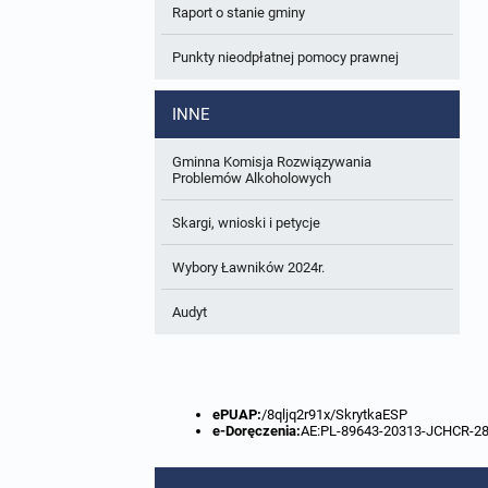
Raport o stanie gminy
W trakcie opracowania
Wnioski o sporządzenie lub zmianę planów
ogólnych lub planów miejscowych
Punkty nieodpłatnej pomocy prawnej
Zbiory danych przestrzennych
INNE
Analizy zmian w zagospodarowaniu
przestrzennym
Gminna Komisja Rozwiązywania
Problemów Alkoholowych
Skargi, wnioski i petycje
Wybory Ławników 2024r.
Audyt
ePUAP:
/8qljq2r91x/SkrytkaESP
e-Doręczenia:
AE:PL-89643-20313-JCHCR-2