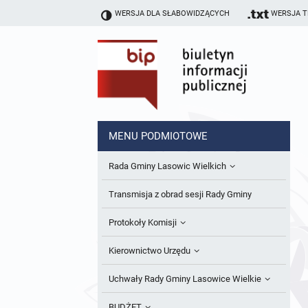
WERSJA DLA SŁABOWIDZĄCYCH
WERSJA 
MENU PODMIOTOWE
Rada Gminy Lasowic Wielkich
Sesje Rady Gminy
Transmisja z obrad sesji Rady Gminy
Skład Rady Gminy
Protokoły Komisji
Interpelacje i Zapytania Radnych
Komisja Budżetu i Finansów
Kierownictwo Urzędu
Komisje Rady Gminy i informacja o
Komisja Oświatowa
Wójt
Uchwały Rady Gminy Lasowice Wielkie
terminach zwołania komisji
Komisja Komunalno Rolna
Referaty i stanowiska
Uchwały Rady Gminy 2024-2029
BUDŻET