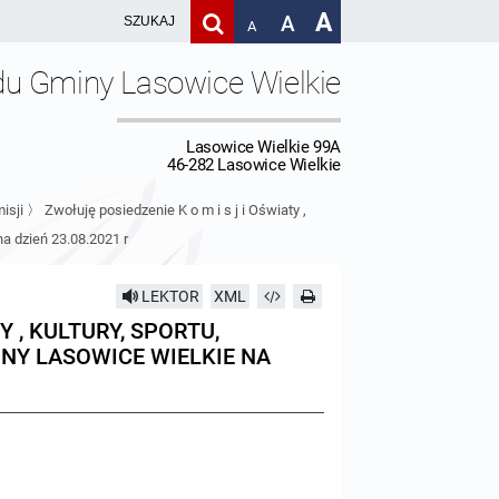
A
A
A
du Gminy Lasowice Wielkie
Lasowice Wielkie 99A
46-282 Lasowice Wielkie
isji
〉
Zwołuję posiedzenie K o m i s j i Oświaty ,
a dzień 23.08.2021 r
LEKTOR
XML
Y , KULTURY, SPORTU,
NY LASOWICE WIELKIE NA