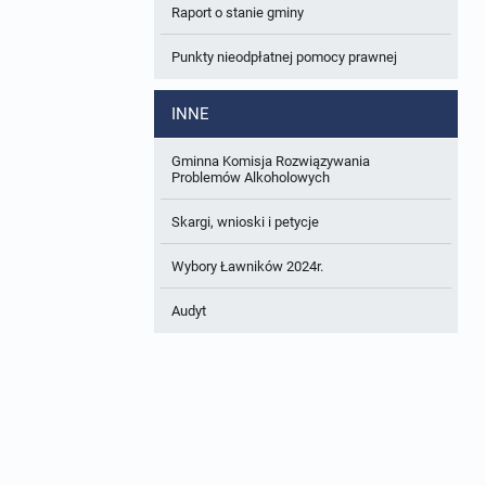
Raport o stanie gminy
W trakcie opracowania
Wnioski o sporządzenie lub zmianę planów
ogólnych lub planów miejscowych
Punkty nieodpłatnej pomocy prawnej
Zbiory danych przestrzennych
INNE
Analizy zmian w zagospodarowaniu
przestrzennym
Gminna Komisja Rozwiązywania
Problemów Alkoholowych
Skargi, wnioski i petycje
Wybory Ławników 2024r.
Audyt