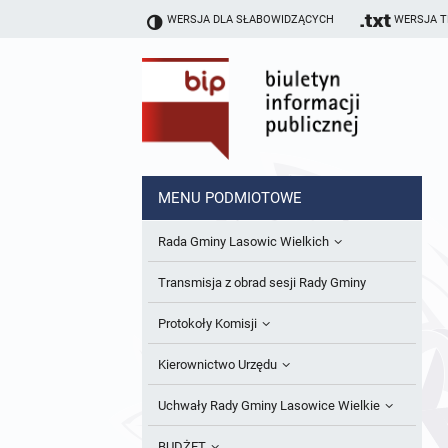
WERSJA DLA SŁABOWIDZĄCYCH
WERSJA 
MENU PODMIOTOWE
Rada Gminy Lasowic Wielkich
Sesje Rady Gminy
Transmisja z obrad sesji Rady Gminy
Skład Rady Gminy
Protokoły Komisji
Interpelacje i Zapytania Radnych
Komisja Budżetu i Finansów
Kierownictwo Urzędu
Komisje Rady Gminy i informacja o
Komisja Oświatowa
Wójt
Uchwały Rady Gminy Lasowice Wielkie
terminach zwołania komisji
Komisja Komunalno Rolna
Referaty i stanowiska
Uchwały Rady Gminy 2024-2029
BUDŻET