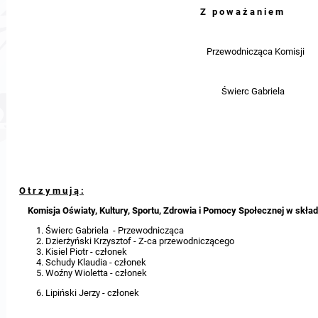
Z p o w a ż a n i e m
Przewodnicząca Komisji
Świerc Gabriela
O t r z y m u j ą :
Komisja Oświaty, Kultury, Sportu, Zdrowia i Pomocy Społecznej w składz
Świerc Gabriela - Przewodnicząca
Dzierżyński Krzysztof - Z-ca przewodniczącego
Kisiel Piotr - członek
Schudy Klaudia - członek
Woźny Wioletta - członek
Lipiński Jerzy - członek