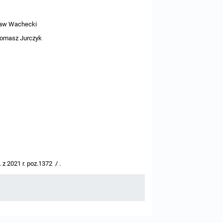
ław Wachecki
Tomasz Jurczyk
 z 2021 r. poz.1372 / .