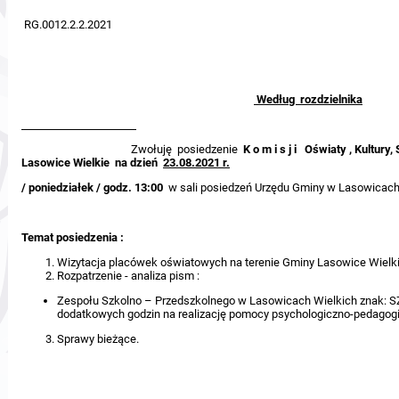
RG.0012.2.2.2021
Według rozdzielnika
Zwołuję posiedzenie
K o m i s j i Oświaty , Kultur
Lasowice Wielkie
na dzień
23.08.2021 r.
/
poniedziałek / godz. 13:00
w sali posiedzeń Urzędu Gminy w Lasowicach
Temat posiedzenia
:
Wizytacja placówek oświatowych na terenie Gminy Lasowice Wielki
Rozpatrzenie - analiza pism :
Zespołu Szkolno – Przedszkolnego w Lasowicach Wielkich znak: SZ.
dodatkowych godzin na realizację pomocy psychologiczno-pedagogi
Sprawy bieżące.