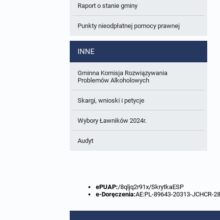
Raport o stanie gminy
W trakcie opracowania
Wnioski o sporządzenie lub zmianę planów
ogólnych lub planów miejscowych
Punkty nieodpłatnej pomocy prawnej
Zbiory danych przestrzennych
INNE
Analizy zmian w zagospodarowaniu
przestrzennym
Gminna Komisja Rozwiązywania
Problemów Alkoholowych
Skargi, wnioski i petycje
Wybory Ławników 2024r.
Audyt
ePUAP:
/8qljq2r91x/SkrytkaESP
e-Doręczenia:
AE:PL-89643-20313-JCHCR-2