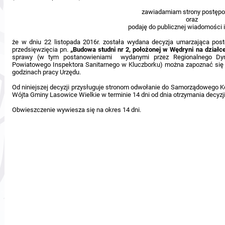
zawiadamiam strony postęp
oraz
podaję do publicznej wiadomości 
że w dniu 22 listopada 2016r. została wydana decyzja umarzająca po
przedsięwzięcia pn.
„Budowa studni nr 2, położonej w Wędryni na działc
sprawy (w tym postanowieniami wydanymi przez Regionalnego Dyr
Powiatowego Inspektora Sanitarnego w Kluczborku) można zapoznać się 
godzinach pracy Urzędu.
Od niniejszej decyzji przysługuje stronom odwołanie do Samorządowego
Wójta Gminy Lasowice Wielkie w terminie 14 dni od dnia otrzymania decyzji
Obwieszczenie wywiesza się na okres 14 dni.