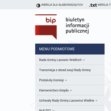
WERSJA DLA SŁABOWIDZĄCYCH
WERSJA 
MENU PODMIOTOWE
Rada Gminy Lasowic Wielkich
Sesje Rady Gminy
Transmisja z obrad sesji Rady Gminy
Skład Rady Gminy
Protokoły Komisji
Interpelacje i Zapytania Radnych
Komisja Budżetu i Finansów
Kierownictwo Urzędu
Komisje Rady Gminy i informacja o
Komisja Oświatowa
Wójt
Uchwały Rady Gminy Lasowice Wielkie
terminach zwołania komisji
Komisja Komunalno Rolna
Referaty i stanowiska
Uchwały Rady Gminy 2024-2029
BUDŻET