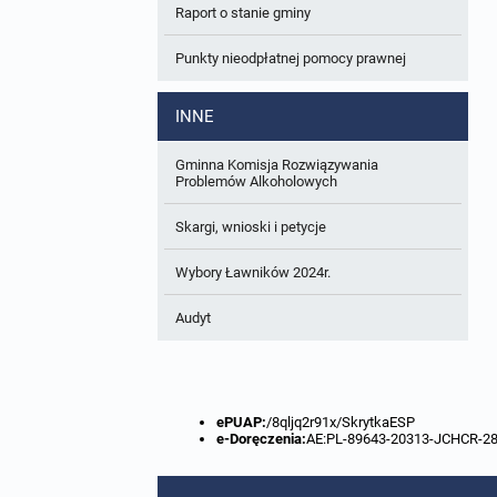
Raport o stanie gminy
W trakcie opracowania
Wnioski o sporządzenie lub zmianę planów
ogólnych lub planów miejscowych
Punkty nieodpłatnej pomocy prawnej
Zbiory danych przestrzennych
INNE
Analizy zmian w zagospodarowaniu
przestrzennym
Gminna Komisja Rozwiązywania
Problemów Alkoholowych
Skargi, wnioski i petycje
Wybory Ławników 2024r.
Audyt
ePUAP:
/8qljq2r91x/SkrytkaESP
e-Doręczenia:
AE:PL-89643-20313-JCHCR-2