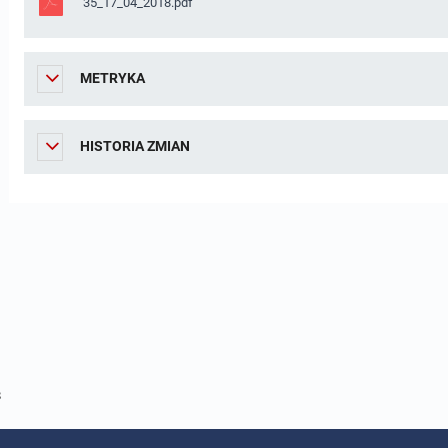
35_17_04_2018.pdf
METRYKA
HISTORIA ZMIAN
8