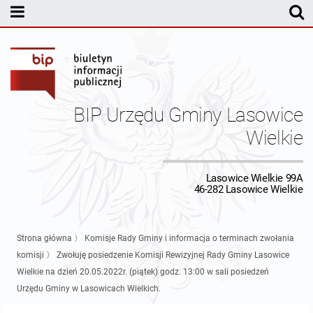
MENU PODMIOTOWE
Rada Gminy Lasowic Wielkich
Sesje Rady Gminy
Transmisja z obrad sesji Rady Gminy
BIP Urzędu Gminy Lasowice
Skład Rady Gminy
Protokoły Komisji
Wielkie
Interpelacje i Zapytania Radnych
Komisja Budżetu i Finansów
Kierownictwo Urzędu
Lasowice Wielkie 99A
46-282 Lasowice Wielkie
Komisje Rady Gminy i informacja o terminach zwołania komisji
Komisja Oświatowa
Wójt
Uchwały Rady Gminy Lasowice Wielkie
Protokoły z posiedzeń sesji 2026
Komisja Komunalno Rolna
Referaty i stanowiska
Uchwały Rady Gminy 2024-2029
BUDŻET
Strona główna
〉
Komisje Rady Gminy i informacja o terminach zwołania
komisji
〉
Zwołuję posiedzenie Komisji Rewizyjnej Rady Gminy Lasowice
Protokoły z posiedzeń sesji 2025
Komisja Rewizyjna
Uchwały Rady Gminy 2018-2023
Sprawozdania budżetowe
Urząd Gminy
Wielkie na dzień 20.05.2022r. (piątek) godz. 13:00 w sali posiedzeń
Urzędu Gminy w Lasowicach Wielkich.
Protokoły z posiedzeń sesji 2024
Komisja skarg, wniosków i petycji
Uchwały Rady Gminy 2014-2018
Sprawozdania Finansowe
Statut gminy
Informacje ogólne