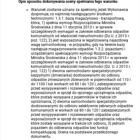
Opis sposobu dokonywania oceny spełniania tego warunku
Warunek zostanie uznany za spełniony, jeżeli Wykonawca
dysponuje, co najmniej następującymi środkami
technicznymi: 1.3.1. bazą magazynowo - transportową,
która; 1) spełnia wymogi Rozporządzenia Ministra
Środowiska z dnia 11 stycznia 2013 r. w sprawie
szczegółowych wymagań w zakresie odbierania odpadów
komunalnych od właścicieli nieruchomości (Dz.U. z 2013 r.
poz. 122), 2) jest wyposażona w legalizowaną najazdową
wagę samochodową - w przypadku, gdy na terenie bazy
następuje magazynowanie odpadów. 1.3.2. pojazdami i
urządzeniami spełniającymi wymogi Rozporządzenia
Ministra Środowiska z dnia 11 stycznia 2013 r. w sprawie
szczegółowych wymagań w zakresie odbierania odpadów
komunalnych od właścicieli nieruchomości (Dz. U. z 2013 r.
poz. 122) 1) dwoma samochodami specjalistycznymi
bezpylnymi (śmieciarka) dostosowanymi do odbioru
odpadów zmieszanych zbieranych w pojemnikach od 110 l
do 1100 l lub workach od 80 l do 120 l, zabezpieczonych
przed wysypywaniem i rozwiewaniem odpadów oraz
wyposażonych w sprzęt do ręcznego uprzątnięcia odpadów,
które zostały wysypane z pojemników w trakcie ich
opróżniania, 2) dwoma samochodami specjalistycznymi
dostosowanymi do odbioru selektywnie zebranych odpadów
komunalnych w workach od 80 l do 120 l zabezpieczonych
przed wysypywaniem i rozwiewaniem odpadów oraz
wyposażonych w sprzęt do ręcznego uprzątnięcia odpadów,
które zostały wysypane w trakcie ich odbioru, 3) jednym
pojazdem do odbierania odpadów bez funkcji
kompaktującej. Ocena na podstawie przedłożonego
dokumentu.