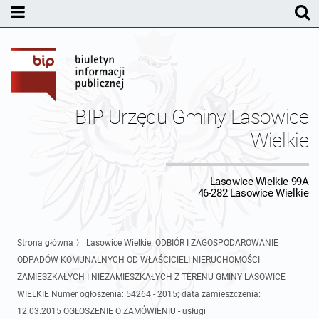
MENU PODMIOTOWE
Rada Gminy Lasowic Wielkich
Sesje Rady Gminy
Transmisja z obrad sesji Rady Gminy
BIP Urzędu Gminy Lasowice
Skład Rady Gminy
Protokoły Komisji
Wielkie
Interpelacje i Zapytania Radnych
Komisja Budżetu i Finansów
Kierownictwo Urzędu
Lasowice Wielkie 99A
46-282 Lasowice Wielkie
Komisje Rady Gminy i informacja o terminach zwołania komisji
Komisja Oświatowa
Wójt
Uchwały Rady Gminy Lasowice Wielkie
Protokoły z posiedzeń sesji 2026
Komisja Komunalno Rolna
Referaty i stanowiska
Uchwały Rady Gminy 2024-2029
BUDŻET
Strona główna
〉
Lasowice Wielkie: ODBIÓR I ZAGOSPODAROWANIE
ODPADÓW KOMUNALNYCH OD WŁAŚCICIELI NIERUCHOMOŚCI
Protokoły z posiedzeń sesji 2025
Komisja Rewizyjna
Uchwały Rady Gminy 2018-2023
Sprawozdania budżetowe
Urząd Gminy
ZAMIESZKAŁYCH I NIEZAMIESZKAŁYCH Z TERENU GMINY LASOWICE
WIELKIE Numer ogłoszenia: 54264 - 2015; data zamieszczenia:
Protokoły z posiedzeń sesji 2024
Komisja skarg, wniosków i petycji
Uchwały Rady Gminy 2014-2018
Sprawozdania Finansowe
Statut gminy
Informacje ogólne
12.03.2015 OGŁOSZENIE O ZAMÓWIENIU - usługi