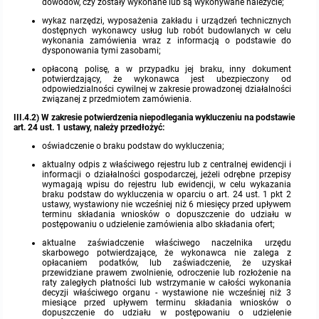
dowodów, czy zostały wykonane lub są wykonywane należycie;
wykaz narzędzi, wyposażenia zakładu i urządzeń technicznych
dostępnych wykonawcy usług lub robót budowlanych w celu
wykonania zamówienia wraz z informacją o podstawie do
dysponowania tymi zasobami;
opłaconą polisę, a w przypadku jej braku, inny dokument
potwierdzający, że wykonawca jest ubezpieczony od
odpowiedzialności cywilnej w zakresie prowadzonej działalności
związanej z przedmiotem zamówienia.
III.4.2) W zakresie potwierdzenia niepodlegania wykluczeniu na podstawie
art. 24 ust. 1 ustawy, należy przedłożyć:
oświadczenie o braku podstaw do wykluczenia;
aktualny odpis z właściwego rejestru lub z centralnej ewidencji i
informacji o działalności gospodarczej, jeżeli odrębne przepisy
wymagają wpisu do rejestru lub ewidencji, w celu wykazania
braku podstaw do wykluczenia w oparciu o art. 24 ust. 1 pkt 2
ustawy, wystawiony nie wcześniej niż 6 miesięcy przed upływem
terminu składania wniosków o dopuszczenie do udziału w
postępowaniu o udzielenie zamówienia albo składania ofert;
aktualne zaświadczenie właściwego naczelnika urzędu
skarbowego potwierdzające, że wykonawca nie zalega z
opłacaniem podatków, lub zaświadczenie, że uzyskał
przewidziane prawem zwolnienie, odroczenie lub rozłożenie na
raty zaległych płatności lub wstrzymanie w całości wykonania
decyzji właściwego organu - wystawione nie wcześniej niż 3
miesiące przed upływem terminu składania wniosków o
dopuszczenie do udziału w postępowaniu o udzielenie