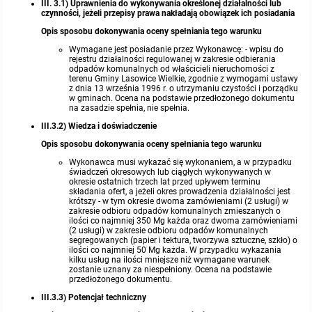
III. 3.1) Uprawnienia do wykonywania określonej działalności lub
czynności, jeżeli przepisy prawa nakładają obowiązek ich posiadania
Opis sposobu dokonywania oceny spełniania tego warunku
Wymagane jest posiadanie przez Wykonawcę: - wpisu do
rejestru działalności regulowanej w zakresie odbierania
odpadów komunalnych od właścicieli nieruchomości z
terenu Gminy Lasowice Wielkie, zgodnie z wymogami ustawy
z dnia 13 września 1996 r. o utrzymaniu czystości i porządku
w gminach. Ocena na podstawie przedłożonego dokumentu
na zasadzie spełnia, nie spełnia.
III.3.2) Wiedza i doświadczenie
Opis sposobu dokonywania oceny spełniania tego warunku
Wykonawca musi wykazać się wykonaniem, a w przypadku
świadczeń okresowych lub ciągłych wykonywanych w
okresie ostatnich trzech lat przed upływem terminu
składania ofert, a jeżeli okres prowadzenia działalności jest
krótszy - w tym okresie dwoma zamówieniami (2 usługi) w
zakresie odbioru odpadów komunalnych zmieszanych o
ilości co najmniej 350 Mg każda oraz dwoma zamówieniami
(2 usługi) w zakresie odbioru odpadów komunalnych
segregowanych (papier i tektura, tworzywa sztuczne, szkło) o
ilości co najmniej 50 Mg każda. W przypadku wykazania
kilku usług na ilości mniejsze niż wymagane warunek
zostanie uznany za niespełniony. Ocena na podstawie
przedłożonego dokumentu.
III.3.3) Potencjał techniczny