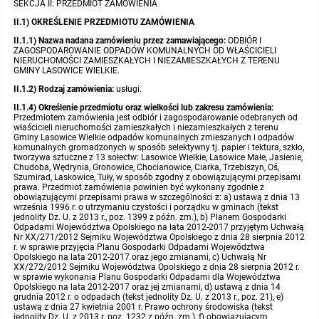
SEKCJA II: PRZEDMIOT ZAMÓWIENIA
II.1) OKREŚLENIE PRZEDMIOTU ZAMÓWIENIA
Protokoły z posiedzeń sesji 2015
Zarządzenia w 2009
Oświadczenia kandydata
Publicznie dostępny wykaz danych o środowisku
Kontrole
II.1.1) Nazwa nadana zamówieniu przez zamawiającego:
ODBIÓR I
ZAGOSPODAROWANIE ODPADÓW KOMUNALNYCH OD WŁAŚCICIELI
Protokoły z posiedzeń sesji 2014
Informacja o wynikach naboru
Rejestr działalności regulowanej
Przetargi
NIERUCHOMOŚCI ZAMIESZKAŁYCH I NIEZAMIESZKAŁYCH Z TERENU
GMINY LASOWICE WIELKIE.
II.1.2) Rodzaj zamówienia:
usługi.
Protokoły z posiedzeń sesji 2013
Roczne sprawozdania z gospodarki odpadami
Platforma e-Zamówienia
Gminna Ewidencja Zabytków Gminy Lasowice Wielkie
II.1.4) Określenie przedmiotu oraz wielkości lub zakresu zamówienia:
Przedmiotem zamówienia jest odbiór i zagospodarowanie odebranych od
właścicieli nieruchomości zamieszkałych i niezamieszkałych z terenu
Protokoły z posiedzeń sesji 2012
Analiza stanu gospodarki odpadami
Ogłoszenia dodatkowe
Planowanie i zagospodarowanie przestrzenne
Gminy Lasowice Wielkie odpadów komunalnych zmieszanych i odpadów
komunalnych gromadzonych w sposób selektywny tj. papier i tektura, szkło,
tworzywa sztuczne z 13 sołectw: Lasowice Wielkie, Lasowice Małe, Jasienie,
Protokoły z posiedzeń sesji 2011
Okresowa ocena jakości wody
Odpowiedzi na zapytania
Studium uwarunkowań i kierunków zagospodarowania przestrzennego
Zaproszenia do składania ofert
Chudoba, Wędrynia, Gronowice, Chocianowice, Ciarka, Trzebiszyn, Oś,
Szumirad, Laskowice, Tuły, w sposób zgodny z obowiązującymi przepisami
prawa. Przedmiot zamówienia powinien być wykonany zgodnie z
obowiązującymi przepisami prawa w szczególności z: a) ustawą z dnia 13
Protokoły z posiedzeń sesji 2010
Sprawozdanie okresowe z realizacji programu ochrony powietrza
Informacja z otwarcia ofert
Miejscowe plany zagospodarowania przestrzennego
Archiwum BIP
Obowiązujące
września 1996 r. o utrzymaniu czystości i porządku w gminach (tekst
jednolity Dz. U. z 2013 r., poz. 1399 z późn. zm.), b) Planem Gospodarki
Odpadami Województwa Opolskiego na lata 2012-2017 przyjętym Uchwałą
Dyżury Przewodniczącego Rady Gminy
Nr XX/271/2012 Sejmiku Województwa Opolskiego z dnia 28 sierpnia 2012
Plan Postępowań
Plan ogólny gminy
OGŁOSZENIA
Taryfy dla zbiorowego zaopatrzenia w wodę i zbiorowego odprowadzania
W trakcie opracowania
Obowiązujące
r. w sprawie przyjęcia Planu Gospodarki Odpadami Województwa
ścieków dla Gminy Lasowice Wielkie
Opolskiego na lata 2012-2017 oraz jego zmianami, c) Uchwałą Nr
XX/272/2012 Sejmiku Województwa Opolskiego z dnia 28 sierpnia 2012 r.
Informacje o wyborze ofert
Formularze dotyczące aktów planowania przestrzennego
W trakcie opracowania
Obowiązujący
w sprawie wykonania Planu Gospodarki Odpadami dla Województwa
Ochrona danych osobowych
Opolskiego na lata 2012-2017 oraz jej zmianami, d) ustawą z dnia 14
grudnia 2012 r. o odpadach (tekst jednolity Dz. U. z 2013 r., poz. 21), e)
ustawą z dnia 27 kwietnia 2001 r. Prawo ochrony środowiska (tekst
Wnioski o sporządzenie lub zmianę planów ogólnych lub planów
W trakcie opracowania
jednolity Dz. U. z 2013 r. poz. 1232 z późn. zm.), f) obowiązującym