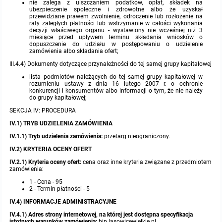
nie zalega z uiszczaniem podatków, opłat, składek na
ubezpieczenie społeczne i zdrowotne albo że uzyskał
przewidziane prawem zwolnienie, odroczenie lub rozłożenie na
raty zaległych płatności lub wstrzymanie w całości wykonania
decyzji właściwego organu - wystawiony nie wcześniej niż 3
miesiące przed upływem terminu składania wniosków o
dopuszczenie do udziału w postępowaniu o udzielenie
zamówienia albo składania ofert;
III.4.4) Dokumenty dotyczące przynależności do tej samej grupy kapitałowej
lista podmiotów należących do tej samej grupy kapitałowej w
rozumieniu ustawy z dnia 16 lutego 2007 r. o ochronie
konkurencji i konsumentów albo informacji o tym, że nie należy
do grupy kapitałowej;
SEKCJA IV: PROCEDURA
IV.1) TRYB UDZIELENIA ZAMÓWIENIA
IV.1.1) Tryb udzielenia zamówienia:
przetarg nieograniczony.
IV.2) KRYTERIA OCENY OFERT
IV.2.1) Kryteria oceny ofert:
cena oraz inne kryteria związane z przedmiotem
zamówienia:
1 - Cena - 95
2 - Termin płatności - 5
IV.4) INFORMACJE ADMINISTRACYJNE
IV.4.1)
Adres strony internetowej, na której jest dostępna specyfikacja
istotnych warunków zamówienia:
bip.lasowicewielkie.pl