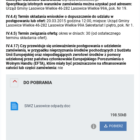
Specyfikację istotnych warunków zamówienia można uzyskać pod adresem:
Urząd Gminy Lasowice Wielkie 46-282 Lasowice Wielkie 99A, pok. Nr 19.
IV.4.4) Termin składania wniosków o dopuszczenie do udziału w
postępowaniu lub ofert:
20.03.2015 godzina 12:00, miejsce: Urząd Gminy
Lasowice Wielkie 46-282 Lasowice Wielkie 99A Sekretariat I piętro, pok. Nr 1.
IV.4.5) Termin związania ofertą:
okres w dniach: 30 (od ostatecznego
terminu składania ofert).
IV.4.17) Czy przewiduje się unieważnienie postępowania o udzielenie
zamówienia, w przypadku nieprzyznania środków pochodzących z budżetu
Unii Europejskiej oraz niepodlegających zwrotowi środków z pomocy
udzielonej przez państwa członkowskie Europejskiego Porozumienia o
Wolnym Handlu (EFTA), które miały być przeznaczone na sfinansowanie
całości lub części zamówienia:
nie
DO POBRANIA
SIWZ Lasowice odpady.doc
198.50kB
POBIERZ