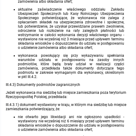
zamówienia albo składania ofert;
aktualne zaświadczenie właściwego oddziału Zakładu
Ubezpieczeń Społecznych lub Kasy Rolniczego Ubezpieczenia
Społecznego potwierdzające, że wykonawca nie zalega z
opłacaniem składek na ubezpieczenia zdrowotne i społeczne,
lub potwierdzenie, że uzyskał przewidziane prawem zwolnienie,
odroczenie lub rozłożenie na raty zaległych płatności lub
wstrzymanie w całości wykonania decyzji właściwego organu -
wystawione nie wcześniej niż 3 miesiące przed upływem terminu
składania wniosków o dopuszczenie do udziału w postępowaniu
o udzielenie zamówienia albo składania ofert;
wykonawca powołujący się przy wykazywaniu spełniania
warunków udziału w postępowaniu na zasoby innych
podmiotów, które będą brały udział w realizacji części
zamówienia, przedkłada także dokumenty dotyczące tego
podmiotu w zakresie wymaganym dla wykonawcy, określonym
w pkt III.4.2.
III.4.3) Dokumenty podmiotów zagranicznych
Jeżeli wykonawca ma siedzibę lub miejsce zamieszkania poza terytorium
Rzeczypospolitej Polskiej, przedkłada:
III.4.3.1) dokument wystawiony w kraju, w którym ma siedzibę lub miejsce
zamieszkania potwierdzający, że:
nie otwarto jego likwidacji ani nie ogłoszono upadłości -
wystawiony nie wcześniej niż 6 miesięcy przed upływem terminu
składania wniosków o dopuszczenie do udziału w postępowaniu
o udzielenie zamówienia albo składania ofert;