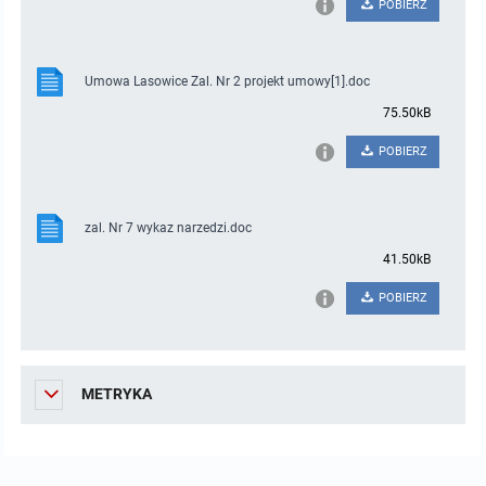
POBIERZ
Umowa Lasowice Zal. Nr 2 projekt umowy[1].doc
75.50kB
POBIERZ
zal. Nr 7 wykaz narzedzi.doc
41.50kB
POBIERZ
METRYKA