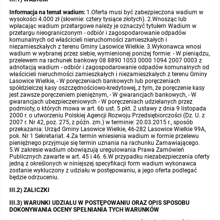
Informacja na temat wadium:
1.Oferta musi być zabezpieczona wadium w
wysokości 4.000 zł (słownie: cztery tysiące złotych). 2.Wnosząc lub
wpłacając wadium przetargowe należy je oznaczyć tytułem Wadium w
przetargu nieograniczonym - odbiór i zagospodarowanie odpadów
komunalnych od właścicieli nieruchomości zamieszkałych i
niezamieszkałych z terenu Gminy Lasowice Wielkie. 3.Wykonawca wnosi
wadium w wybranej przez siebie, wymienionej poniżej formie: - W pieniądzu,
przelewem na rachunek bankowy 08 8890 1053 0000 1094 2007 0003 z
adnotacją wadium - odbiór i zagospodarowanie odpadów komunalnych od
właścicieli nieruchmości zamieszkałych i niezamieszkałych z terenu Gminy
Lasowice Wielkie, - W poręczeniach bankowych lub poręczeniach
spółdzielczej kasy oszczędnościowo-kredytowej, z tym, że poręczenie kasy
jest zawsze poręczeniem pieniężnym, - W gwarancjach bankowych, - W
gwarancjach ubezpieczeniowych - W poręczeniach udzielanych przez
podmioty, o których mowa w art. 6b ust. 5 pkt. 2 ustawy z dnia 9 listopada
2000 r. o utworzeniu Polskiej Agencji Rozwoju Przedsiębiorczości (Dz. U. z
2007 r. Nr 42, poz. 275, z późn. zm.) w terminie: 20.03.2015 r., sposób
przekazania: Urząd Gminy Lasowice Wielkie, 46-282 Lasowice Wielkie 99A,
pok. Nr 1 Sekretariat. 4.Za termin wniesienia wadium w formie przelewu
pieniężnego przyjmuje się termin uznania na rachunku Zamawiającego.
5.W zakresie wadium obowiązują uregulowania Prawa Zamówień
Publicznych zawarte w art. 45 i 46. 6.W przypadku niezabezpieczenia oferty
jedną z określonych w niniejszej specyfikacji form wadium wykonawca
zostanie wykluczony z udziału w postępowaniu, a jego oferta podlegać
będzie odrzuceniu.
III.2) ZALICZKI
III.3) WARUNKI UDZIAŁU W POSTĘPOWANIU ORAZ OPIS SPOSOBU
DOKONYWANIA OCENY SPEŁNIANIA TYCH WARUNKÓW