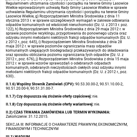
miejscowych
Raport o stanie gminy
Regulaminem utrzymania czystości i porządku na terenie Gminy Lasowice
Wielkie wprowadzonym uchwałą Rady Gminy Lasowice Wielkie w sprawie
uchwalenia Regulaminu utrzymania czystości i porządku na terenie Gminy
Zbiory danych przestrzennych
Punkty nieodpłatnej pomocy prawnej
Lasowice Wielkie, g) Rozporządzeniem Ministra Środowiska z dnia 11
stycznia 2013 r. w sprawie szczegółowych wymagań w zakresie odbierania
odpadów komunalnych od właścicieli nieruchomości (Dz. U. z 2013 r. poz.
122), h) Rozporządzeniem Ministra Środowiska z dnia 29 maja 2012 r. w
Analizy zmian w zagospodarowaniu przestrzennym
INNE
sprawie poziomów recyklingu, przygotowania do ponownego użycia oraz
odzysku innymi metodami niektórych frakcji odpadów komunalnych (Dz. U.
z 2012 r., poz. 645), i) Rozporządzeniem Ministra Środowiska z dnia 28
maja 2012 r. w sprawie poziomów ograniczania masy odpadów
Gminna Komisja Rozwiązywania Problemów Alkoholowych
komunalnych ulegających biodegradacji przekazywanych do składowania
oraz sposobu obliczania poziomu ograniczania tych odpadów (Dz. U. z
2012 r., poz. 676), j) Rozporządzeniem Ministra Środowiska z dnia 15 maja
Skargi, wnioski i petycje
2012 r. w sprawie wzorów sprawozdań o odebranych odpadach
komunalnych, odebranych nieczystościach ciekłych oraz odzysku innymi
metodami niektórych frakcji odpadów komunalnych (Dz. U. z 2012 r., poz.
630)..
Wybory Ławników 2024r.
II.1.6) Wspólny Słownik Zamówień (CPV):
90.53.30.00-2, 90.51.10.00-2,
90.51.20.00-9, 90.51.31.00-7.
Audyt
II.1.7) Czy dopuszcza się złożenie oferty częściowej:
nie.
II.1.8) Czy dopuszcza się złożenie oferty wariantowej:
nie.
II.2) CZAS TRWANIA ZAMÓWIENIA LUB TERMIN WYKONANIA:
Zakończenie: 31.12.2015.
SEKCJA III: INFORMACJE O CHARAKTERZE PRAWNYM, EKONOMICZNYM,
FINANSOWYM I TECHNICZNYM
III.1) WADIUM