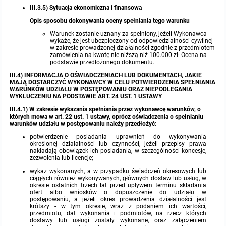
III.3.5) Sytuacja ekonomiczna i finansowa
Opis sposobu dokonywania oceny spełniania tego warunku
Warunek zostanie uznany za spełniony, jeżeli Wykonawca
wykaże, że jest ubezpieczony od odpowiedzialności cywilnej
w zakresie prowadzonej działalności zgodnie z przedmiotem
zamówienia na kwotę nie niższą niż 100.000 zł. Ocena na
podstawie przedłożonego dokumentu.
III.4) INFORMACJA O OŚWIADCZENIACH LUB DOKUMENTACH, JAKIE
MAJĄ DOSTARCZYĆ WYKONAWCY W CELU POTWIERDZENIA SPEŁNIANIA
WARUNKÓW UDZIAŁU W POSTĘPOWANIU ORAZ NIEPODLEGANIA
WYKLUCZENIU NA PODSTAWIE ART. 24 UST. 1 USTAWY
III.4.1) W zakresie wykazania spełniania przez wykonawcę warunków, o
których mowa w art. 22 ust. 1 ustawy, oprócz oświadczenia o spełnianiu
warunków udziału w postępowaniu należy przedłożyć:
potwierdzenie posiadania uprawnień do wykonywania
określonej działalności lub czynności, jeżeli przepisy prawa
nakładają obowiązek ich posiadania, w szczególności koncesje,
zezwolenia lub licencje;
wykaz wykonanych, a w przypadku świadczeń okresowych lub
ciągłych również wykonywanych, głównych dostaw lub usług, w
okresie ostatnich trzech lat przed upływem terminu składania
ofert albo wniosków o dopuszczenie do udziału w
postępowaniu, a jeżeli okres prowadzenia działalności jest
krótszy - w tym okresie, wraz z podaniem ich wartości,
przedmiotu, dat wykonania i podmiotów, na rzecz których
dostawy lub usługi zostały wykonane, oraz załączeniem