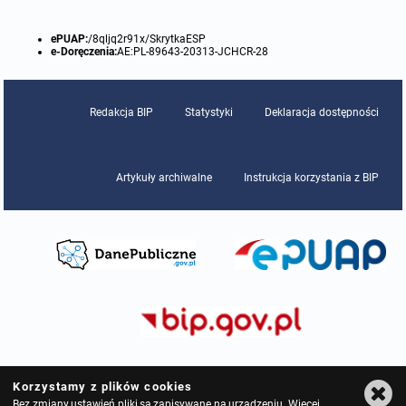
ePUAP:
/8qljq2r91x/SkrytkaESP
e-Doręczenia:
AE:PL-89643-20313-JCHCR-28
Redakcja BIP
Statystyki
Deklaracja dostępności
Artykuły archiwalne
Instrukcja korzystania z BIP
Korzystamy z plików cookies
Bez zmiany ustawień pliki są zapisywane na urządzeniu. Więcej