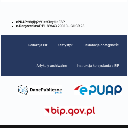
ePUAP:
/8qljq2r91x/SkrytkaESP
e-Doręczenia:
AE:PL-89643-20313-JCHCR-28
Redakcja BIP
Statystyki
Deklaracja dostępności
Artykuły archiwalne
Instrukcja korzystania z BIP