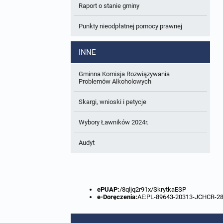
Raport o stanie gminy
W trakcie opracowania
Wnioski o sporządzenie lub zmianę planów
ogólnych lub planów miejscowych
Punkty nieodpłatnej pomocy prawnej
Zbiory danych przestrzennych
INNE
Analizy zmian w zagospodarowaniu
przestrzennym
Gminna Komisja Rozwiązywania
Problemów Alkoholowych
Skargi, wnioski i petycje
Wybory Ławników 2024r.
Audyt
ePUAP:
/8qljq2r91x/SkrytkaESP
e-Doręczenia:
AE:PL-89643-20313-JCHCR-2