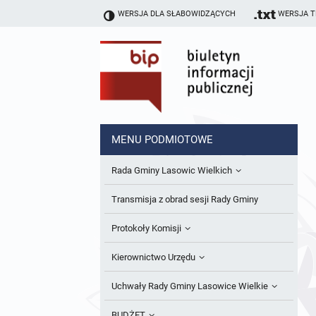
WERSJA DLA SŁABOWIDZĄCYCH
WERSJA 
MENU PODMIOTOWE
Rada Gminy Lasowic Wielkich
Sesje Rady Gminy
Transmisja z obrad sesji Rady Gminy
Skład Rady Gminy
Protokoły Komisji
Interpelacje i Zapytania Radnych
Komisja Budżetu i Finansów
Kierownictwo Urzędu
Komisje Rady Gminy i informacja o
Komisja Oświatowa
Wójt
Uchwały Rady Gminy Lasowice Wielkie
terminach zwołania komisji
Komisja Komunalno Rolna
Referaty i stanowiska
Uchwały Rady Gminy 2024-2029
BUDŻET