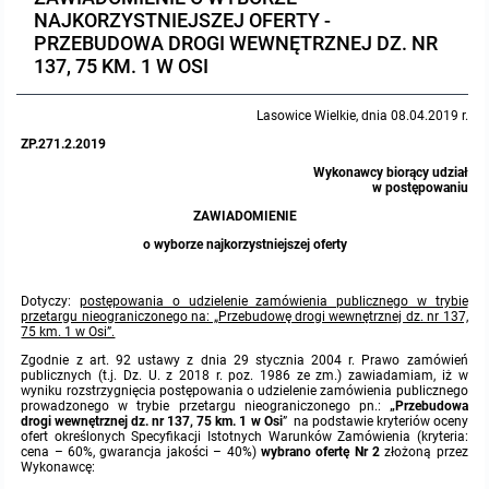
NAJKORZYSTNIEJSZEJ OFERTY -
Protokoły z posiedzeń sesji 2023
Wspólne posiedzenia Komisji Rady Gminy Lasowice Wielkie
Uchwały Rady Gminy 2009-2014
Informacje o finansach publicznych
Strategia rozwoju
Kogo dotyczy BIP?
MENU PRZEDMIOTOWE
PRZEBUDOWA DROGI WEWNĘTRZNEJ DZ. NR
137, 75 KM. 1 W OSI
Protokoły z posiedzeń sesji 2022
Doraźna komisji ds. wyboru ławników
Uchwały Rady Gminy do 2007
Opinie Regionalnej Izby Obrachunkowej
Regulamin organizacyjny
Co powinien zawierać BIP?
Instytucje Gminne
Lasowice Wielkie, dnia 08.04.2019 r.
Protokoły z posiedzeń sesji 2021
Gospodarka przestrzenna
Podstawy prawne
ZP.271.2.2019
JEDNOSTKI ORGANIZACYJNE
Zarządzenia Wójta
Wykonawcy biorący udział
w postępowaniu
Protokoły z posiedzeń sesji 2020
Raport dostępności
Formularz oświadczenia BIP
Sołectwa
Zarządzenia Wójta 2024-2029
Podatki i opłaty
Ośrodek Pomocy Społecznej
ZAWIADOMIENIE
o wyborze najkorzystniejszej oferty
Protokoły z posiedzeń sesji 2019
Zarządzenia Wójta 2018-2023
Formularze na podatki lokalne obowiązujące od 1 lipca 2019 r.
Preferencyjny zakup węgla
Zespół Szkolno-Przedszkolny w Chocianowicach
Dotyczy:
postępowania o udzielenie zamówienia publicznego w trybie
Protokoły z posiedzeń sesji 2018
Zarządzenia Wójta Gminy w 2010 roku
Umorzenia
Oświadczenia majątkowe radnych i pracowników
Zespół Szkolno-Przedszkolny w Lasowicach Wielkich
przetargu nieograniczonego na: „Przebudowę drogi wewnętrznej dz. nr 137,
75 km. 1 w Osi”.
Zgodnie z art. 92 ustawy z dnia 29 stycznia 2004 r. Prawo zamówień
Protokoły z posiedzeń sesji 2017
Zarządzenia Wójta Gminy w 2011 r.
Podatki i opłaty lokalne
Obwieszczenia i ogłoszenia
Biblioteka Publiczna
publicznych (t.j. Dz. U. z 2018 r. poz. 1986 ze zm.) zawiadamiam, iż w
wyniku rozstrzygnięcia postępowania o udzielenie zamówienia publicznego
prowadzonego w trybie przetargu nieograniczonego pn.:
„Przebudowa
Protokoły z posiedzeń sesji 2017
Zarządzenia Wójta do 2007
Informacje publiczne archiwalne
Praca w Urzędzie
drogi wewnętrznej dz. nr 137, 75 km. 1 w Osi
” na podstawie kryteriów oceny
ofert określonych Specyfikacji Istotnych Warunków Zamówienia (kryteria:
cena – 60%, gwarancja jakości – 40%)
wybrano ofertę Nr 2
złożoną przez
Wykonawcę:
Protokoły z posiedzeń sesji 2016
Zarządzenia w 2008 roku
Informacje o środowisku
Ogłoszenia o naborze
Ochrona Środowiska