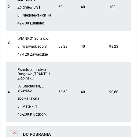
miejscowych
Raport o stanie gminy
2.
60
40
100
Zbigniew Bryś
ul. Niegolewskich 14
Zbiory danych przestrzennych
Punkty nieodpłatnej pomocy prawnej
42-700 Lubliniec
Analizy zmian w zagospodarowaniu przestrzennym
INNE
„VIANKO” Sp. z o.o.
3.
ul. Waryńskiego 3
58,23
40
98,23
Gminna Komisja Rozwiązywania Problemów Alkoholowych
47-120 Zawadzkie
Skargi, wnioski i petycje
Przedsiębiorstwo
Drogowe „TRAKT” J.
Wybory Ławników 2024r.
Żłobiński,
A. Stachurski, L.
Biczysko
4.
50,68
40
90,68
Audyt
spółka jawna
ul. Matejki 1
46-200 Kluczbork
DO POBRANIA