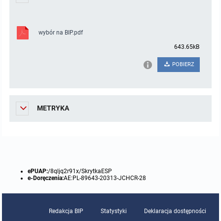
wybór na BIP.pdf
643.65kB
POBIERZ
METRYKA
ePUAP:
/8qljq2r91x/SkrytkaESP
e-Doręczenia:
AE:PL-89643-20313-JCHCR-28
Redakcja BIP
Statystyki
Deklaracja dostępności