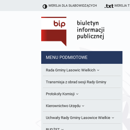
WERSJA DLA SŁABOWIDZĄCYCH
WERSJA 
MENU PODMIOTOWE
Rada Gminy Lasowic Wielkich
Sesje Rady Gminy
Transmisja z obrad sesji Rady Gminy
Skład Rady Gminy
Protokoły Komisji
Interpelacje i Zapytania Radnych
Komisja Budżetu i Finansów
Kierownictwo Urzędu
Komisje Rady Gminy i informacja o
Komisja Oświatowa
Wójt
Uchwały Rady Gminy Lasowice Wielkie
terminach zwołania komisji
Komisja Komunalno Rolna
Referaty i stanowiska
Uchwały Rady Gminy 2024-2029
BUDŻET