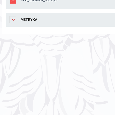
IMG_20220907_0001.pdf
METRYKA