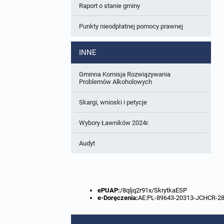
Raport o stanie gminy
W trakcie opracowania
Wnioski o sporządzenie lub zmianę planów
ogólnych lub planów miejscowych
Punkty nieodpłatnej pomocy prawnej
Zbiory danych przestrzennych
INNE
Analizy zmian w zagospodarowaniu
przestrzennym
Gminna Komisja Rozwiązywania
Problemów Alkoholowych
Skargi, wnioski i petycje
Wybory Ławników 2024r.
Audyt
ePUAP:
/8qljq2r91x/SkrytkaESP
e-Doręczenia:
AE:PL-89643-20313-JCHCR-2