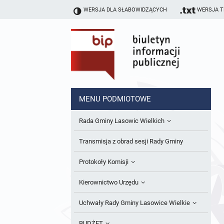
WERSJA DLA SŁABOWIDZĄCYCH
WERSJA 
MENU PODMIOTOWE
Rada Gminy Lasowic Wielkich
Sesje Rady Gminy
Transmisja z obrad sesji Rady Gminy
Skład Rady Gminy
Protokoły Komisji
Interpelacje i Zapytania Radnych
Komisja Budżetu i Finansów
Kierownictwo Urzędu
Komisje Rady Gminy i informacja o
Komisja Oświatowa
Wójt
Uchwały Rady Gminy Lasowice Wielkie
terminach zwołania komisji
Komisja Komunalno Rolna
Referaty i stanowiska
Uchwały Rady Gminy 2024-2029
BUDŻET