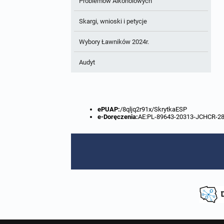
Problemów Alkoholowych
Skargi, wnioski i petycje
Wybory Ławników 2024r.
Audyt
ePUAP:
/8qljq2r91x/SkrytkaESP
e-Doręczenia:
AE:PL-89643-20313-JCHCR-2