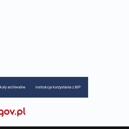
ykuły archiwalne
Instrukcja korzystania z BIP