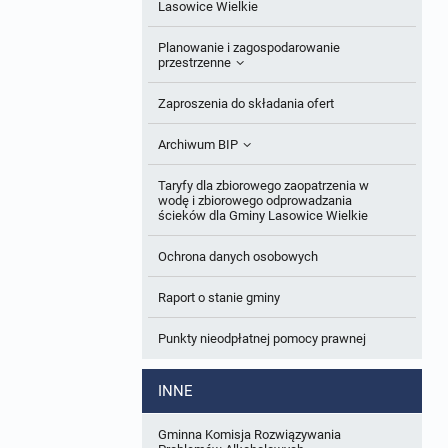
Roczne sprawozdania z gospodarki
Lasowice Wielkie
odpadami
Ogłoszenia dodatkowe
Planowanie i zagospodarowanie
Analiza stanu gospodarki odpadami
przestrzenne
Odpowiedzi na zapytania
Okresowa ocena jakości wody
Studium uwarunkowań i kierunków
Zaproszenia do składania ofert
Informacja z otwarcia ofert
zagospodarowania przestrzennego
Sprawozdanie okresowe z realizacji
Archiwum BIP
Plan Postępowań
programu ochrony powietrza
Miejscowe plany zagospodarowania
Obowiązujące
przestrzennego
OGŁOSZENIA
Taryfy dla zbiorowego zaopatrzenia w
Informacje o wyborze ofert
wodę i zbiorowego odprowadzania
W trakcie opracowania
Plan ogólny gminy
ścieków dla Gminy Lasowice Wielkie
Obowiązujące
Formularze dotyczące aktów planowania
Ochrona danych osobowych
W trakcie opracowania
Obowiązujący
przestrzennego
Raport o stanie gminy
W trakcie opracowania
Wnioski o sporządzenie lub zmianę planów
ogólnych lub planów miejscowych
Punkty nieodpłatnej pomocy prawnej
Zbiory danych przestrzennych
INNE
Analizy zmian w zagospodarowaniu
przestrzennym
Gminna Komisja Rozwiązywania