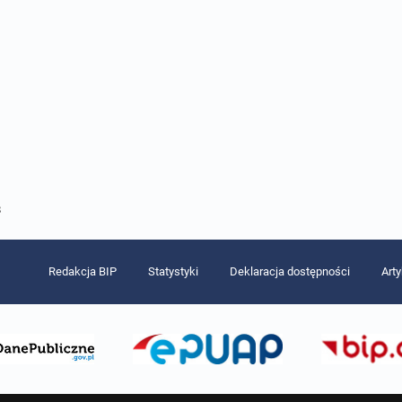
8
Redakcja BIP
Statystyki
Deklaracja dostępności
Art