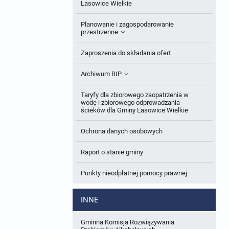
Roczne sprawozdania z gospodarki
Lasowice Wielkie
odpadami
Ogłoszenia dodatkowe
Planowanie i zagospodarowanie
Analiza stanu gospodarki odpadami
przestrzenne
Odpowiedzi na zapytania
Okresowa ocena jakości wody
Studium uwarunkowań i kierunków
Zaproszenia do składania ofert
Informacja z otwarcia ofert
zagospodarowania przestrzennego
Sprawozdanie okresowe z realizacji
Archiwum BIP
Plan Postępowań
programu ochrony powietrza
Miejscowe plany zagospodarowania
Obowiązujące
przestrzennego
OGŁOSZENIA
Taryfy dla zbiorowego zaopatrzenia w
Informacje o wyborze ofert
wodę i zbiorowego odprowadzania
W trakcie opracowania
Plan ogólny gminy
ścieków dla Gminy Lasowice Wielkie
Obowiązujące
Formularze dotyczące aktów planowania
Ochrona danych osobowych
W trakcie opracowania
Obowiązujący
przestrzennego
Raport o stanie gminy
W trakcie opracowania
Wnioski o sporządzenie lub zmianę planów
ogólnych lub planów miejscowych
Punkty nieodpłatnej pomocy prawnej
Zbiory danych przestrzennych
INNE
Analizy zmian w zagospodarowaniu
przestrzennym
Gminna Komisja Rozwiązywania