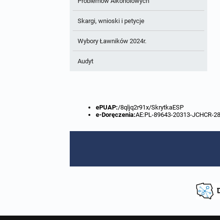
Problemów Alkoholowych
Skargi, wnioski i petycje
Wybory Ławników 2024r.
Audyt
ePUAP:
/8qljq2r91x/SkrytkaESP
e-Doręczenia:
AE:PL-89643-20313-JCHCR-2