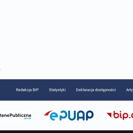
8
Redakcja BIP
Statystyki
Deklaracja dostępności
Art