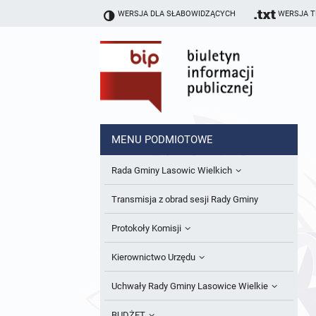
WERSJA DLA SŁABOWIDZĄCYCH
WERSJA 
MENU PODMIOTOWE
Rada Gminy Lasowic Wielkich
Sesje Rady Gminy
Transmisja z obrad sesji Rady Gminy
Skład Rady Gminy
Protokoły Komisji
Interpelacje i Zapytania Radnych
Komisja Budżetu i Finansów
Kierownictwo Urzędu
Komisje Rady Gminy i informacja o
Komisja Oświatowa
Wójt
Uchwały Rady Gminy Lasowice Wielkie
terminach zwołania komisji
Komisja Komunalno Rolna
Referaty i stanowiska
Uchwały Rady Gminy 2024-2029
BUDŻET