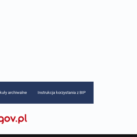
ykuły archiwalne
Instrukcja korzystania z BIP