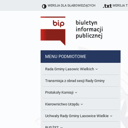
WERSJA DLA SŁABOWIDZĄCYCH
WERSJA 
MENU PODMIOTOWE
Rada Gminy Lasowic Wielkich
Sesje Rady Gminy
Transmisja z obrad sesji Rady Gminy
Skład Rady Gminy
Protokoły Komisji
Interpelacje i Zapytania Radnych
Komisja Budżetu i Finansów
Kierownictwo Urzędu
Komisje Rady Gminy i informacja o
Komisja Oświatowa
Wójt
Uchwały Rady Gminy Lasowice Wielkie
terminach zwołania komisji
Komisja Komunalno Rolna
Referaty i stanowiska
Uchwały Rady Gminy 2024-2029
BUDŻET