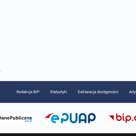
8
Redakcja BIP
Statystyki
Deklaracja dostępności
Art