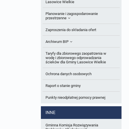
Roczne sprawozdania z gospodarki
Lasowice Wielkie
odpadami
Ogłoszenia dodatkowe
Planowanie i zagospodarowanie
Analiza stanu gospodarki odpadami
przestrzenne
Odpowiedzi na zapytania
Okresowa ocena jakości wody
Studium uwarunkowań i kierunków
Zaproszenia do składania ofert
Informacja z otwarcia ofert
zagospodarowania przestrzennego
Sprawozdanie okresowe z realizacji
Archiwum BIP
Plan Postępowań
programu ochrony powietrza
Miejscowe plany zagospodarowania
Obowiązujące
przestrzennego
OGŁOSZENIA
Taryfy dla zbiorowego zaopatrzenia w
Informacje o wyborze ofert
wodę i zbiorowego odprowadzania
W trakcie opracowania
Plan ogólny gminy
ścieków dla Gminy Lasowice Wielkie
Obowiązujące
Formularze dotyczące aktów planowania
Ochrona danych osobowych
W trakcie opracowania
Obowiązujący
przestrzennego
Raport o stanie gminy
W trakcie opracowania
Wnioski o sporządzenie lub zmianę planów
ogólnych lub planów miejscowych
Punkty nieodpłatnej pomocy prawnej
Zbiory danych przestrzennych
INNE
Analizy zmian w zagospodarowaniu
przestrzennym
Gminna Komisja Rozwiązywania