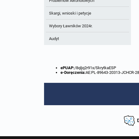
Problemów Alkoholowych
Skargi, wnioski i petycje
Wybory Ławników 2024r.
Audyt
ePUAP:
/8qljq2r91x/SkrytkaESP
e-Doręczenia:
AE:PL-89643-20313-JCHCR-2