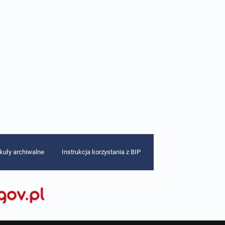
ykuły archiwalne
Instrukcja korzystania z BIP