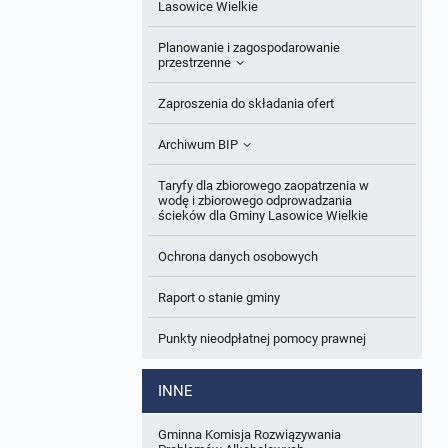
Roczne sprawozdania z gospodarki
Lasowice Wielkie
odpadami
Ogłoszenia dodatkowe
Planowanie i zagospodarowanie
Analiza stanu gospodarki odpadami
przestrzenne
Odpowiedzi na zapytania
Okresowa ocena jakości wody
Studium uwarunkowań i kierunków
Zaproszenia do składania ofert
Informacja z otwarcia ofert
zagospodarowania przestrzennego
Sprawozdanie okresowe z realizacji
Archiwum BIP
Plan Postępowań
programu ochrony powietrza
Miejscowe plany zagospodarowania
Obowiązujące
przestrzennego
OGŁOSZENIA
Taryfy dla zbiorowego zaopatrzenia w
Informacje o wyborze ofert
wodę i zbiorowego odprowadzania
W trakcie opracowania
Plan ogólny gminy
ścieków dla Gminy Lasowice Wielkie
Obowiązujące
Formularze dotyczące aktów planowania
Ochrona danych osobowych
W trakcie opracowania
Obowiązujący
przestrzennego
Raport o stanie gminy
W trakcie opracowania
Wnioski o sporządzenie lub zmianę planów
ogólnych lub planów miejscowych
Punkty nieodpłatnej pomocy prawnej
Zbiory danych przestrzennych
INNE
Analizy zmian w zagospodarowaniu
przestrzennym
Gminna Komisja Rozwiązywania