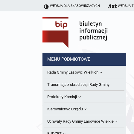
WERSJA DLA SŁABOWIDZĄCYCH
WERSJA 
MENU PODMIOTOWE
Rada Gminy Lasowic Wielkich
Sesje Rady Gminy
Transmisja z obrad sesji Rady Gminy
Skład Rady Gminy
Protokoły Komisji
Interpelacje i Zapytania Radnych
Komisja Budżetu i Finansów
Kierownictwo Urzędu
Komisje Rady Gminy i informacja o
Komisja Oświatowa
Wójt
Uchwały Rady Gminy Lasowice Wielkie
terminach zwołania komisji
Komisja Komunalno Rolna
Referaty i stanowiska
Uchwały Rady Gminy 2024-2029
BUDŻET