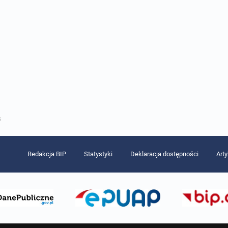
8
Redakcja BIP
Statystyki
Deklaracja dostępności
Art