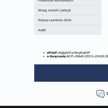
Problemów Alkoholowych
Skargi, wnioski i petycje
Wybory Ławników 2024r.
Audyt
ePUAP:
/8qljq2r91x/SkrytkaESP
e-Doręczenia:
AE:PL-89643-20313-JCHCR-2